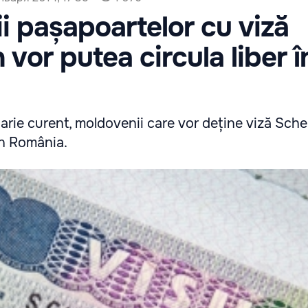
ii pașapoartelor cu viză
vor putea circula liber î
arie curent, moldovenii care vor deține viză Sch
 în România.