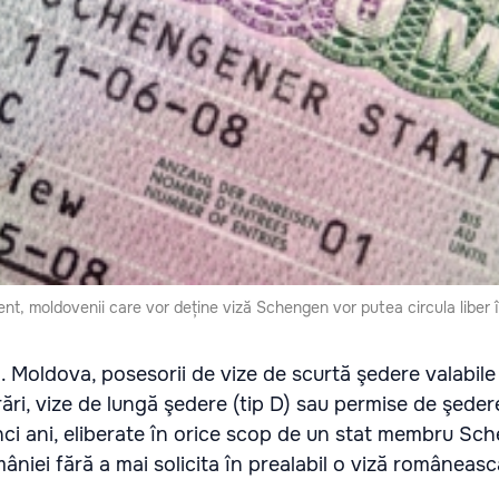
ent, moldovenii care vor deține viză Schengen vor putea circula liber
R. Moldova, posesorii de vize de scurtă şedere valabile 
rări, vize de lungă şedere (tip D) sau permise de şede
inci ani, eliberate în orice scop de un stat membru Sc
mâniei fără a mai solicita în prealabil o viză româneasc