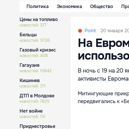
Политика
Экономика
Общество
Пр
Цены на топливо
новостей:
377
20 января 20
Point
Бельцы
На Евро
новостей:
5726
Газовый кризис
использо
новостей:
408
Гагаузия
В ночь с 19 на 20
новостей:
10842
активисты Еврома
Кишинев
новостей:
771
Митингующие прикры
ДТП в Молдове
передвигались к «Бе
новостей:
7825
Нет войне
новостей:
131
Приднестровье