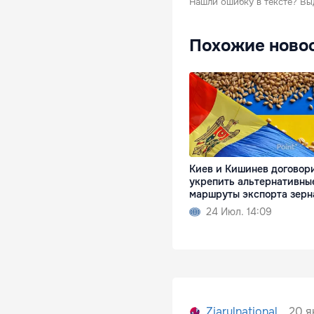
Нашли ошибку в тексте?
Вы
Похожие ново
Киев и Кишинев договор
укрепить альтернативны
маршруты экспорта зерн
24 Июл. 14:09
20 я
Ziarulnational