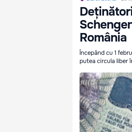
Deținător
Schengen 
România
Începând cu 1 febru
putea circula liber