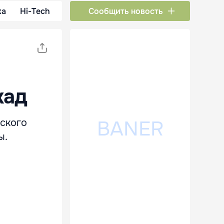
ка
Hi-Tech
Сообщить новость
кад
вского
ы.