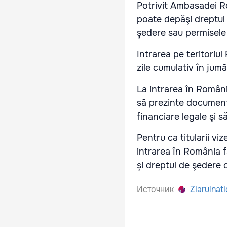
Potrivit Ambasadei Ro
poate depăşi dreptul 
şedere sau permisel
Intrarea pe teritori
zile cumulativ în jum
La intrarea în Români
să prezinte documente
financiare legale şi s
Pentru ca titularii v
intrarea în România fă
şi dreptul de şedere 
Источник
Ziarulnati