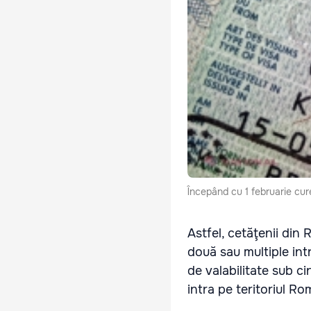
Începând cu 1 februarie cur
Astfel, cetăţenii din 
două sau multiple int
de valabilitate sub c
intra pe teritoriul Ro