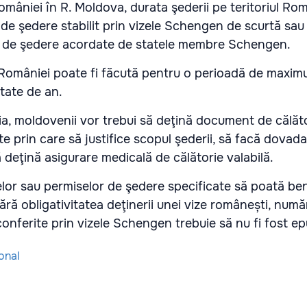
mâniei în R. Moldova, durata şederii pe teritoriul Ro
de şedere stabilit prin vizele Schengen de scurtă sau
e de şedere acordate de statele membre Schengen.
ul României poate fi făcută pentru o perioadă de maxi
ătate de an.
a, moldovenii vor trebui să deţină document de călător
 prin care să justifice scopul şederii, să facă dovada
ă deţină asigurare medicală de călătorie valabilă.
izelor sau permiselor de şedere specificate să poată be
ră obligativitatea deţinerii unei vize românești, număru
conferite prin vizele Schengen trebuie să nu fi fost ep
onal