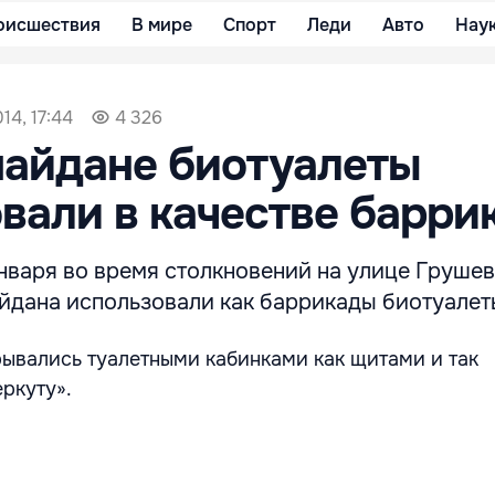
оисшествия
В мире
Спорт
Леди
Авто
Нау
14, 17:44
4 326
майдане биотуалеты
вали в качестве барри
 января во время столкновений на улице Груше
йдана использовали как баррикады биотуалет
вались туалетными кабинками как щитами и так
ркуту».