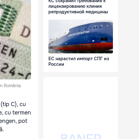
КС сохранил требования к
лицензированию клиник
репродуктивной медицины
ЕС нарастил импорт СПГ из
России
 în România.
(tip C), cu
re, cu termen
hengen, pot
ă.