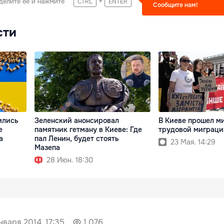
+
делите ее и нажмите
CTRL
ENTER
Сообщите нам!
сти
ились
Зеленский анонсировал
В Киеве прошел м
е
памятник гетману в Киеве: Где
трудовой миграци
а
пал Ленин, будет стоять
23 Мая. 14:29
Мазепа
28 Июн. 18:30
нваря 2014, 17:35
1 076