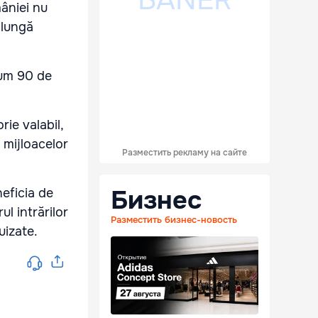
mâniei nu
 lungă
mum 90 de
ie valabil,
 mijloacelor
Разместить рекламу на сайте
Бизнес
neficia de
l intrărilor
Разместить бизнес-новость
uizate.