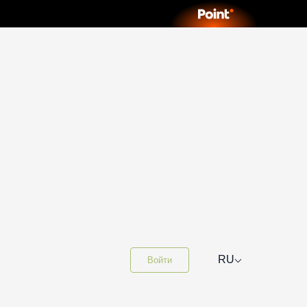
⌵
RU
Войти