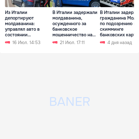
Из Италии
В Италии задержали
В Италии задерж
депортируют
молдаванина,
гражданина Молд
молдаванина:
осужденного за
по подозрению в
управлял авто в
банковское
скимминге
состоянии
мошенничество на
банковских карт
алкогольного
родине
16 Июл. 14:53
21 Июл. 17:11
4 дня назад
опьянения