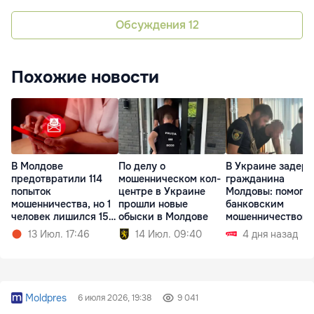
Обсуждения
12
Похожие новости
В Молдове
По делу о
В Украине задер
предотвратили 114
мошенническом кол-
гражданина
попыток
центре в Украине
Молдовы: помогал
мошенничества, но 1
прошли новые
банковским
человек лишился 150
обыски в Молдове
мошенничеством 
тыс. леев
Чехии
13 Июл. 17:46
14 Июл. 09:40
4 дня назад
Moldpres
6 июля 2026, 19:38
9 041