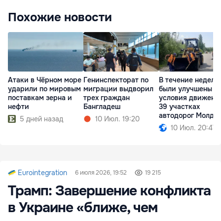
Похожие новости
Атаки в Чёрном море
Генинспекторат по
В течение недели
ударили по мировым
миграции выдворил
были улучшены
поставкам зерна и
трех граждан
условия движени
нефти
Бангладеш
39 участках
автодорог Молдо
5 дней назад
10 Июл. 19:20
10 Июл. 20:47
Eurointegration
6 июля 2026, 19:52
19 215
Трамп: Завершение конфликта
в Украине «ближе, чем