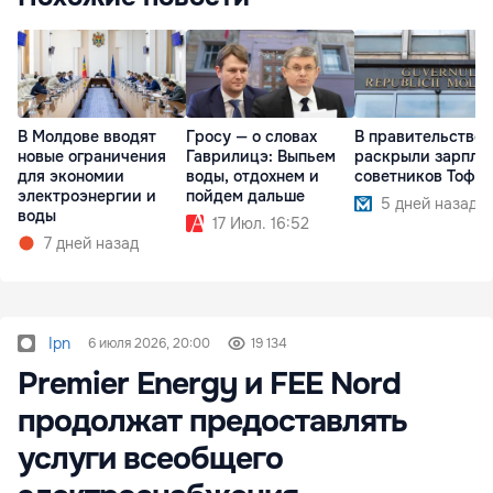
В Молдове вводят
Гросу — о словах
В правительстве
новые ограничения
Гаврилицэ: Выпьем
раскрыли зарпла
для экономии
воды, отдохнем и
советников Тофа
электроэнергии и
пойдем дальше
5 дней назад
воды
17 Июл. 16:52
7 дней назад
Ipn
6 июля 2026, 20:00
19 134
Premier Energy и FEE Nord
продолжат предоставлять
услуги всеобщего