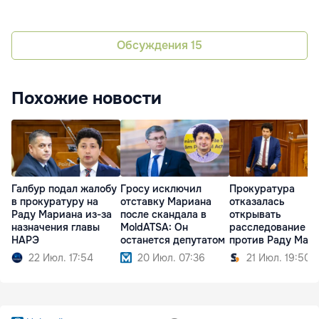
Обсуждения
15
Похожие новости
Галбур подал жалобу
Гросу исключил
Прокуратура
в прокуратуру на
отставку Мариана
отказалась
Раду Мариана из-за
после скандала в
открывать
назначения главы
MoldATSA: Он
расследование
НАРЭ
останется депутатом
против Раду Мар
по делу MoldATSA
22 Июл. 17:54
20 Июл. 07:36
21 Июл. 19:50