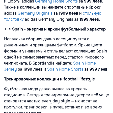
и шорты adidas
Germany Home Shorts
за
999 леев
.
Также в коллекции вы найдете спортивные брюки
adidas
Germany Originals
за
1999 леев
и
стильную
толстовку
adidas Germany Originals за
1999 леев
.
🇪🇸
Spain - энергия и яркий футбольный характер
Испанская сборная давно ассоциируется с
динамичным и зрелищным футболом. Яркие цвета
формы и узнаваемый стиль делают коллекцию Spain
одной из самых заметных перед стартом мирового
чемпионата. В Sportlandia найдете:
Spain Home
Jersey
за
1999 леев
и
Spain Home Shorts
за
999 леев
.
Тренировочные коллекции и football lifestyle
Футбольная мода давно вышла за пределы
стадионов. Сегодня тренировочные джерси всё чаще
становятся частью everyday style — их носят на
прогулки, тренировки, в путешествиях и во время