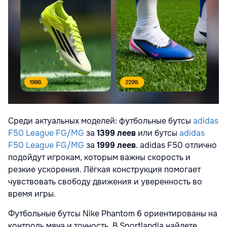
Среди актуальных моделей: футбольные бутсы
adidas
F50 League FG/MG
за
1399 леев
или бутсы
adidas
F50 League FG/MG
за
1999 леев
. adidas F50 отлично
подойдут игрокам, которым важны скорость и
резкие ускорения. Лёгкая конструкция помогает
чувствовать свободу движения и уверенность во
время игры.
Футбольные бутсы Nike Phantom 6 ориентированы на
контроль мяча и точность. В Sportlandia найдете