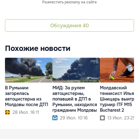
Разместить рекламу на сайте
Обсуждения
40
Похожие новости
В Румынии
МИД: За рулем
Молдавский
загорелась
автоцистерны,
теннисист Илья
автоцистерна из
попавшей в ДТП в
Шницарь выигра
Молдовы после ДТП
Румынии, находился
турнир ITF M15
гражданин Молдовы
Bucharest 2
28 Июл. 16:11
29 Июл. 10:16
13 Июл. 23:25