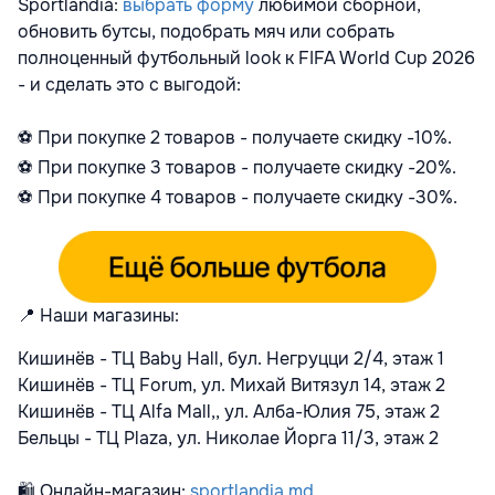
Sportlandia:
выбрать форму
любимой сборной,
обновить бутсы, подобрать мяч или собрать
полноценный футбольный look к FIFA World Cup 2026
- и сделать это с выгодой:
⚽️
При покупке 2 товаров - получаете скидку -10%.
⚽️
При покупке 3 товаров - получаете скидку -20%.
⚽️
При покупке 4 товаров - получаете скидку -30%.
📍
Наши магазины:
Кишинёв - ТЦ Baby Hall, бул. Негруцци 2/4, этаж 1
Кишинёв - ТЦ Forum, ул. Михай Витязул 14, этаж 2
Кишинёв - ТЦ Alfa Mall,, ул. Алба-Юлия 75, этаж 2
Бельцы - ТЦ Plaza, ул. Николае Йорга 11/3, этаж 2
🛍
Онлайн-магазин:
sportlandia.md