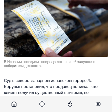
В Испании посадили продавца лотереи, обманувшего
победителя джекпота.
Суд в северо-западном испанском городе Ла-
Корунья постановил, что продавец понимал, что
клиент получил существенный выигрыш, но
умышленно обманул победителя лотереи, сказав
ему, что ни один из его билетов не является
выигрышным. Впоследствии продавец попытался