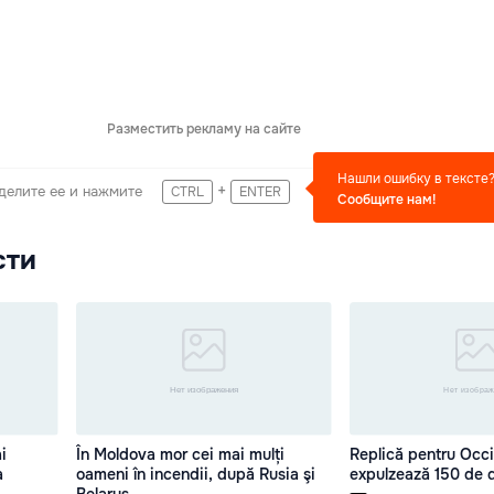
Разместить рекламу на сайте
Нашли ошибку в тексте
+
делите ее и нажмите
CTRL
ENTER
Сообщите нам!
сти
i
În Moldova mor cei mai mulți
Replică pentru Occi
a
oameni în incendii, după Rusia şi
expulzează 150 de 
Belarus