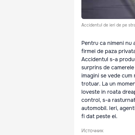
Accidentul de ieri de pe st
Pentru ca nimeni nu a
firmei de paza privat
Accidentul s-a produs
surprins de camerele
imagini se vede cum 
trotuar. La un moment
loveste in roata drea
control, s-a rasturna
automobil. Ieri, agent
fi dat peste ei.
Источник