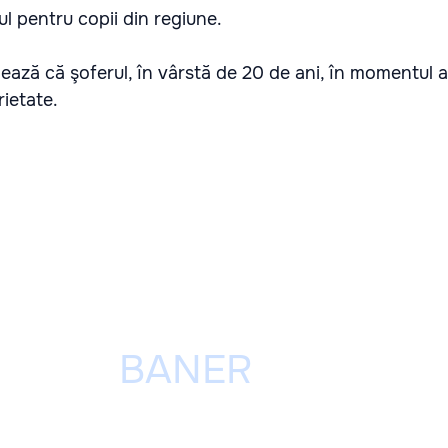
ul pentru copii din regiune.
ează că şoferul, în vârstă de 20 de ani, în momentul a
rietate.