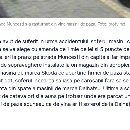
rada Muncesti s-a rasturnat din vina masinii de paza. Foto: protv.md
 avut de suferit in urma accidentului, soferul masinii 
a se va alege cu amenda de 1 mie de lei si 5 puncte de
 ieri la pranz pe strada Muncesti din capitala, iar impa
 de supraveghere instalate la un magazin din apropier
masina de marca Skoda ce apartine firmei de paza st
 dat, soferul incearca sa iasa pe carosabil fara sa se 
pta din spate a masinii de marca Daihatsu. Ultima a s
t de cateva ori si a auns pe trotuar unde era parcat un
ii de paza spuneau ca de vina ar fi soferul de la Daiha