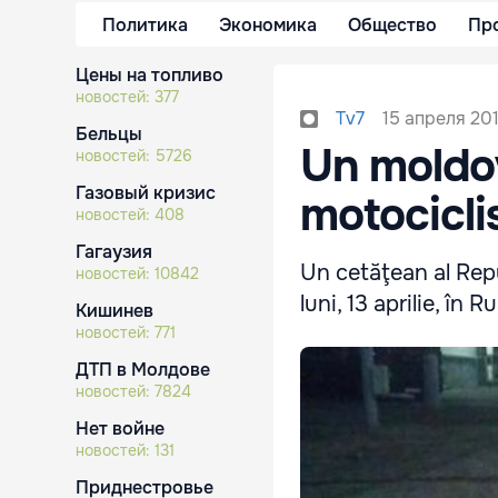
Политика
Экономика
Общество
Пр
Цены на топливо
новостей:
377
15 апреля 201
Tv7
Бельцы
Un moldo
новостей:
5726
Газовый кризис
motociclis
новостей:
408
Гагаузия
Un cetăţean al Repu
новостей:
10842
luni, 13 aprilie, în R
Кишинев
новостей:
771
ДТП в Молдове
новостей:
7824
Нет войне
новостей:
131
Приднестровье