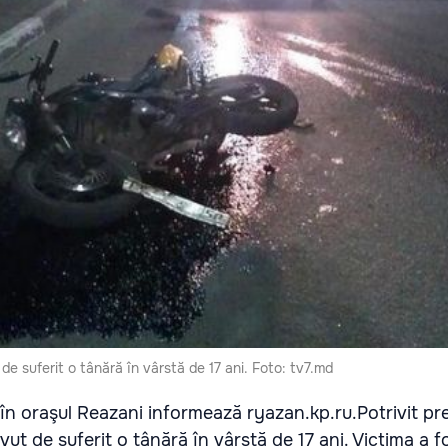
de suferit o tânără în vârstă de 17 ani. Foto: tv7.md
 în oraşul Reazani informează ryazan.kp.ru.Potrivit pre
ut de suferit o tânără în vârstă de 17 ani. Victima a f