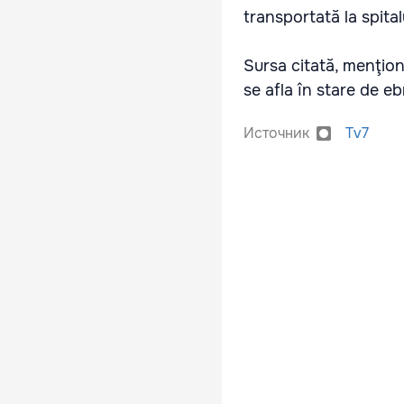
transportată la spital
Sursa citată, menţion
se afla în stare de eb
Источник
Tv7