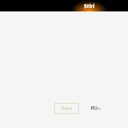
⌵
RU
Войти