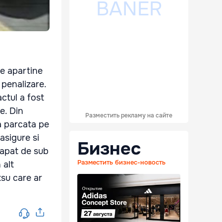
ce apartine
 penalizare.
ctul a fost
e. Din
Разместить рекламу на сайте
a parcata pe
asigure si
Бизнес
capat de sub
Разместить бизнес-новость
 alt
tsu care ar