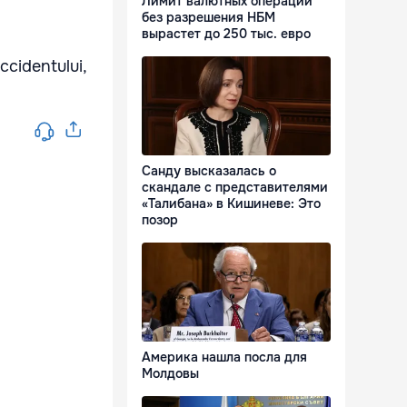
Лимит валютных операций
без разрешения НБМ
вырастет до 250 тыс. евро
ccidentului,
Санду высказалась о
скандале с представителями
«Талибана» в Кишиневе: Это
позор
Америка нашла посла для
Молдовы