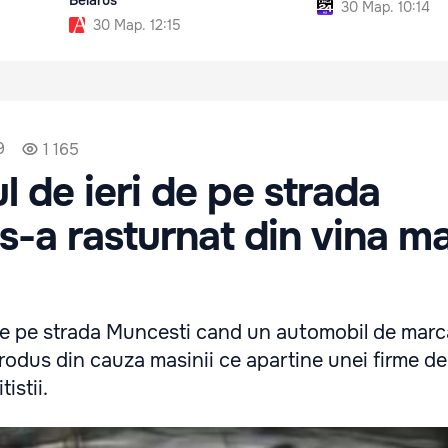
30 Мар. 10:14
30 Мар. 12:15
9
1 165
l de ieri de pe strada
s-a rasturnat din vina ma
 de pe strada Muncesti cand un automobil de mar
produs din cauza masinii ce apartine unei firme de
istii.