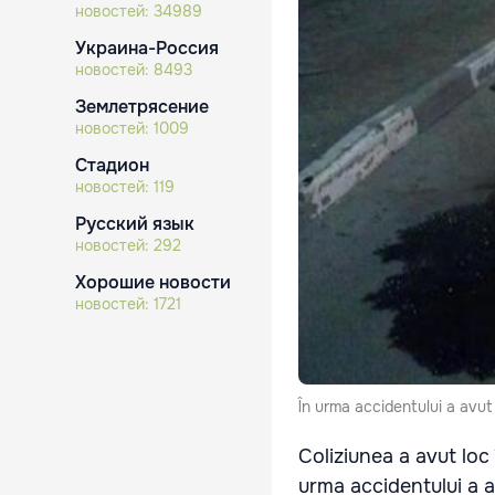
новостей:
34989
Украина-Россия
новостей:
8493
Землетрясение
новостей:
1009
Стадион
новостей:
119
Русский язык
новостей:
292
Хорошие новости
новостей:
1721
În urma accidentului a avut 
Coliziunea a avut loc
urma accidentului a av