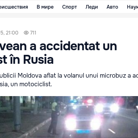
оисшествия
В мире
Спорт
Леди
Авто
Нау
5, 21:00
711
vean a accidentat un
t în Rusia
blicii Moldova aflat la volanul unui microbuz a a
usia, un motociclist.