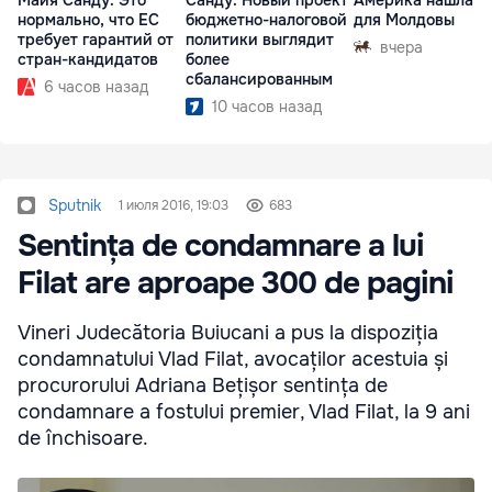
нормально, что ЕС
бюджетно-налоговой
для Молдовы
требует гарантий от
политики выглядит
вчера
стран-кандидатов
более
сбалансированным
6 часов назад
10 часов назад
Sputnik
1 июля 2016, 19:03
683
Sentința de condamnare a lui
Filat are aproape 300 de pagini
Vineri Judecătoria Buiucani a pus la dispoziția
condamnatului Vlad Filat, avocaților acestuia și
procurorului Adriana Bețișor sentința de
condamnare a fostului premier, Vlad Filat, la 9 ani
de închisoare.