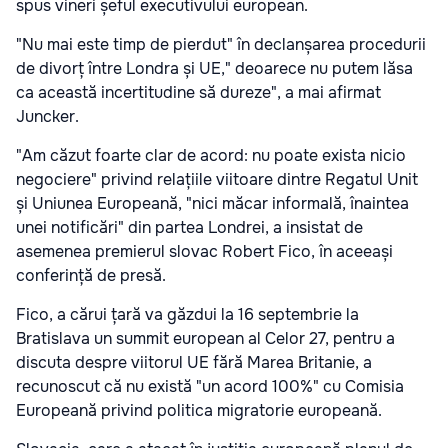
spus vineri șeful executivului european.
"Nu mai este timp de pierdut" în declanșarea procedurii
de divorț între Londra și UE," deoarece nu putem lăsa
ca această incertitudine să dureze", a mai afirmat
Juncker.
"Am căzut foarte clar de acord: nu poate exista nicio
negociere" privind relațiile viitoare dintre Regatul Unit
și Uniunea Europeană, "nici măcar informală, înaintea
unei notificări" din partea Londrei, a insistat de
asemenea premierul slovac Robert Fico, în aceeași
conferință de presă.
Fico, a cărui țară va găzdui la 16 septembrie la
Bratislava un summit european al Celor 27, pentru a
discuta despre viitorul UE fără Marea Britanie, a
recunoscut că nu există "un acord 100%" cu Comisia
Europeană privind politica migratorie europeană.