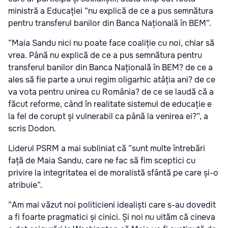
ministră a Educației ”nu explică de ce a pus semnătura
pentru transferul banilor din Banca Națională în BEM”.
”Maia Sandu nici nu poate face coaliție cu noi, chiar să
vrea. Până nu explică de ce a pus semnătura pentru
transferul banilor din Banca Națională în BEM? de ce a
ales să fie parte a unui regim oligarhic atâția ani? de ce
va vota pentru unirea cu România? de ce se laudă că a
făcut reforme, când în realitate sistemul de educație e
la fel de corupt și vulnerabil ca până la venirea ei?”, a
scris Dodon.
Liderul PSRM a mai subliniat că ”sunt multe întrebări
față de Maia Sandu, care ne fac să fim sceptici cu
privire la integritatea ei de moralistă sfântă pe care și-o
atribuie”.
”Am mai văzut noi politicieni idealiști care s-au dovedit
a fi foarte pragmatici și cinici. Și noi nu uităm că cineva