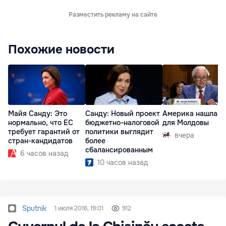
Разместить рекламу на сайте
Похожие новости
Майя Санду: Это
Санду: Новый проект
Америка нашла п
нормально, что ЕС
бюджетно-налоговой
для Молдовы
требует гарантий от
политики выглядит
вчера
стран-кандидатов
более
сбалансированным
6 часов назад
10 часов назад
Sputnik
1 июля 2016, 19:01
912