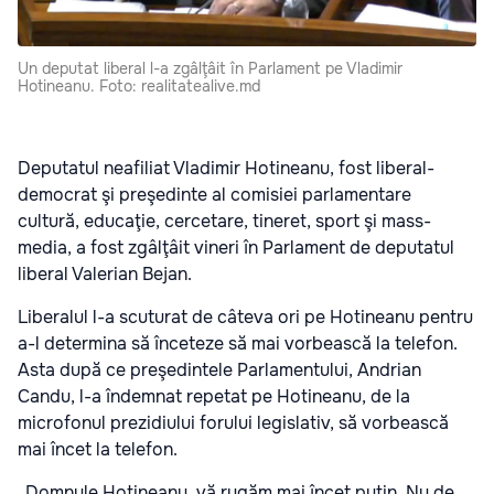
Un deputat liberal l-a zgâlţâit în Parlament pe Vladimir
Hotineanu. Foto: realitatealive.md
Deputatul neafiliat Vladimir Hotineanu, fost liberal-
democrat şi preşedinte al comisiei parlamentare
cultură, educaţie, cercetare, tineret, sport şi mass-
media, a fost zgâlţâit vineri în Parlament de deputatul
liberal Valerian Bejan.
Liberalul l-a scuturat de câteva ori pe Hotineanu pentru
a-l determina să înceteze să mai vorbească la telefon.
Asta după ce preşedintele Parlamentului, Andrian
Candu, l-a îndemnat repetat pe Hotineanu, de la
microfonul prezidiului forului legislativ, să vorbească
mai încet la telefon.
„Domnule Hotineanu, vă rugăm mai încet puţin. Nu de