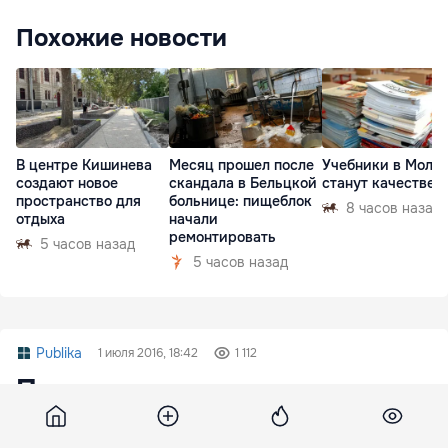
Похожие новости
В центре Кишинева
Месяц прошел после
Учебники в Молд
создают новое
скандала в Бельцкой
станут качествен
пространство для
больнице: пищеблок
8 часов назад
отдыха
начали
ремонтировать
5 часов назад
5 часов назад
Publika
1 июля 2016, 18:42
1 112
Парламент вынесет на
голосование закон о