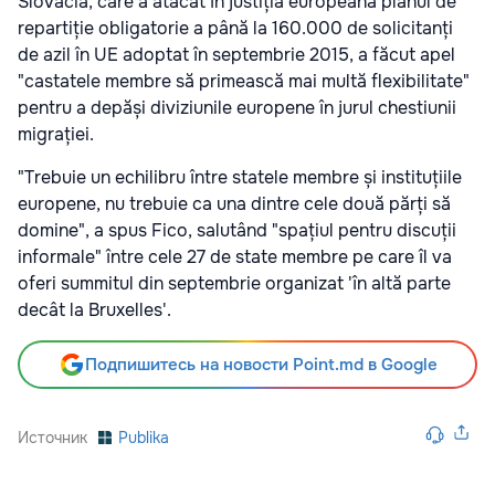
Slovacia, care a atacat în justiția europeană planul de
repartiție obligatorie a până la 160.000 de solicitanți
de azil în UE adoptat în septembrie 2015, a făcut apel
"castatele membre să primească mai multă flexibilitate"
pentru a depăși diviziunile europene în jurul chestiunii
migrației.
"Trebuie un echilibru între statele membre și instituțiile
europene, nu trebuie ca una dintre cele două părți să
domine", a spus Fico, salutând "spațiul pentru discuții
informale" între cele 27 de state membre pe care îl va
oferi summitul din septembrie organizat 'în altă parte
decât la Bruxelles'.
Подпишитесь на новости Point.md в Google
Источник
Publika