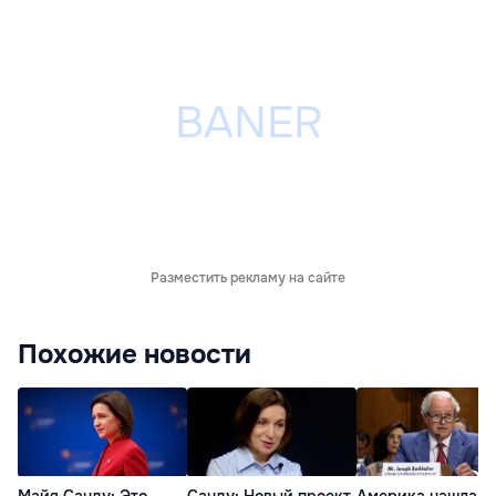
Разместить рекламу на сайте
Похожие новости
Майя Санду: Это
Санду: Новый проект
Америка нашла п