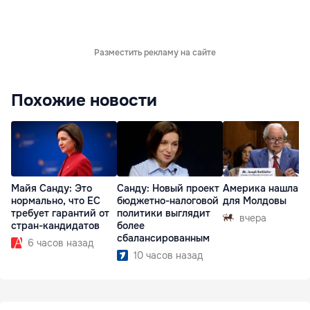
Разместить рекламу на сайте
Похожие новости
Майя Санду: Это
Санду: Новый проект
Америка нашла п
нормально, что ЕС
бюджетно-налоговой
для Молдовы
требует гарантий от
политики выглядит
вчера
стран-кандидатов
более
сбалансированным
6 часов назад
10 часов назад