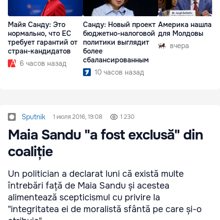
Майя Санду: Это
Санду: Новый проект
Америка нашла п
нормально, что ЕС
бюджетно-налоговой
для Молдовы
требует гарантий от
политики выглядит
вчера
стран-кандидатов
более
сбалансированным
6 часов назад
10 часов назад
Sputnik
1 июля 2016, 19:08
1 230
Maia Sandu "a fost exclusă" din
coaliție
Un politician a declarat luni că există multe
întrebări față de Maia Sandu și acestea
alimentează scepticismul cu privire la
"integritatea ei de moralistă sfântă pe care și-o