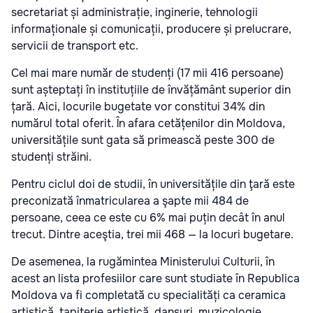
secretariat și administrație, inginerie, tehnologii
informaționale și comunicații, producere și prelucrare,
servicii de transport etc.
Cel mai mare număr de studenți (17 mii 416 persoane)
sunt așteptați în instituțiile de învățământ superior din
țară. Aici, locurile bugetate vor constitui 34% din
numărul total oferit. În afara cetățenilor din Moldova,
universitățile sunt gata să primească peste 300 de
studenți străini.
Pentru ciclul doi de studii, în universitățile din ţară este
preconizată înmatricularea a şapte mii 484 de
persoane, ceea ce este cu 6% mai puțin decât în anul
trecut. Dintre aceştia, trei mii 468 — la locuri bugetare.
De asemenea, la rugămintea Ministerului Culturii, în
acest an lista profesiilor care sunt studiate în Republica
Moldova va fi completată cu specialități ca ceramica
artistică, tapițerie artistică, dansuri, muzicologie.