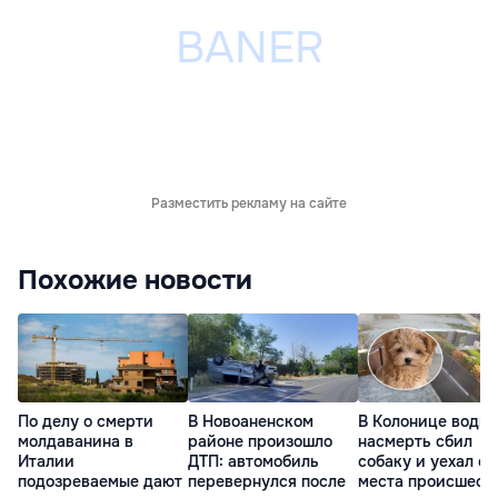
Разместить рекламу на сайте
Похожие новости
По делу о смерти
В Новоаненском
В Колонице водит
молдаванина в
районе произошло
насмерть сбил
Италии
ДТП: автомобиль
собаку и уехал с
подозреваемые дают
перевернулся после
места происшест