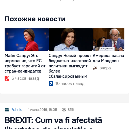
Похожие новости
Майя Санду: Это
Санду: Новый проект
Америка нашла п
нормально, что ЕС
бюджетно-налоговой
для Молдовы
требует гарантий от
политики выглядит
вчера
стран-кандидатов
более
сбалансированным
6 часов назад
10 часов назад
Publika
1 июля 2016, 19:05
856
BREXIT: Cum va fi afectată