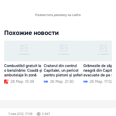
Разместить рекламу на сайте
Похожие новости
Combustibil gratuit la
Craterul din centrul
Grămezile de zăpa
o benzinărie: Coadă și
Capitalei, un pericol
neagră din Capital
ambuteiaje în zonă
pentru pietoni și șoferi
evacuate de pe str
28 Мар. 15:39
26 Мар. 21:30
26 Мар. 17:02
7 мая 2012, 17:08
2 847