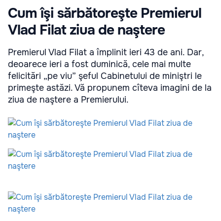
Cum îşi sărbătoreşte Premierul
Vlad Filat ziua de naştere
Premierul Vlad Filat a împlinit ieri 43 de ani. Dar,
deoarece ieri a fost duminică, cele mai multe
felicitări „pe viu” şeful Cabinetului de miniştri le
primeşte astăzi. Vă propunem cîteva imagini de la
ziua de naştere a Premierului.