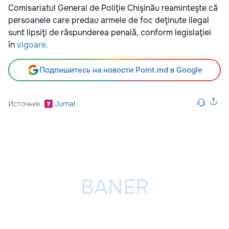
Comisariatul General de Poliţie Chişinău reaminteşte că
persoanele care predau armele de foc deţinute ilegal
sunt lipsiţi de răspunderea penală, conform legislaţiei
în
vigoare.
Подпишитесь на новости Point.md в Google
Источник
Jurnal