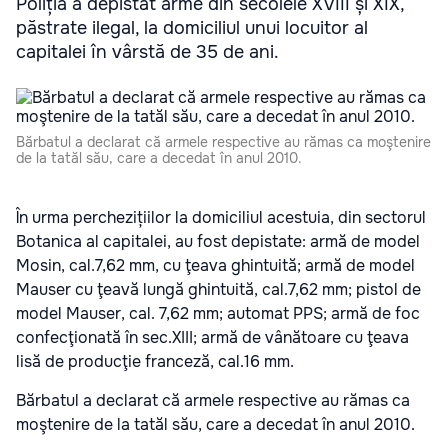
Poliția a depistat arme din secolele XVIII și XIX,
păstrate ilegal, la domiciliul unui locuitor al
capitalei în vârstă de 35 de ani.
Bărbatul a declarat că armele respective au rămas ca moştenire
de la tatăl său, care a decedat în anul 2010.
În urma perchezițiilor la domiciliul acestuia, din sectorul
Botanica al capitalei, au fost depistate: armă de model
Mosin, cal.7,62 mm, cu ţeava ghintuită; armă de model
Mauser cu ţeavă lungă ghintuită, cal.7,62 mm; pistol de
model Mauser, cal. 7,62 mm; automat PPS; armă de foc
confecţionată în sec.XIII; armă de vânătoare cu ţeava
lisă de producţie franceză, cal.16 mm.
Bărbatul a declarat că armele respective au rămas ca
moştenire de la tatăl său, care a decedat în anul 2010.