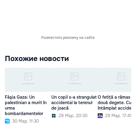
Разместить рекламу на сайте
Похожие новости
Fâşia Gaza: Un
Un copil s-a strangulat
O fetiță a rămas fă
palestinian a murit în
accidental la terenul
două degete. Cum 
urma
de joacă
întâmplat accident
bombardamentelor
29 Мар. 20:30
29 Мар. 17:41
30 Мар. 11:30