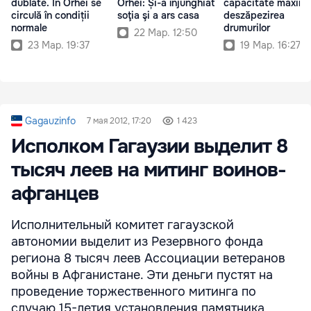
dublate. În Orhei se
Orhei: Și-a înjunghiat
capacitate maximă
circulă în condiții
soţia şi a ars casa
deszăpezirea
normale
drumurilor
22 Мар. 12:50
23 Мар. 19:37
19 Мар. 16:27
Gagauzinfo
7 мая 2012, 17:20
1 423
Исполком Гагаузии выделит 8
тысяч леев на митинг воинов-
афганцев
Исполнительный комитет гагаузской
автономии выделит из Резервного фонда
региона 8 тысяч леев Ассоциации ветеранов
войны в Афганистане. Эти деньги пустят на
проведение торжественного митинга по
случаю 15-летия установления памятника