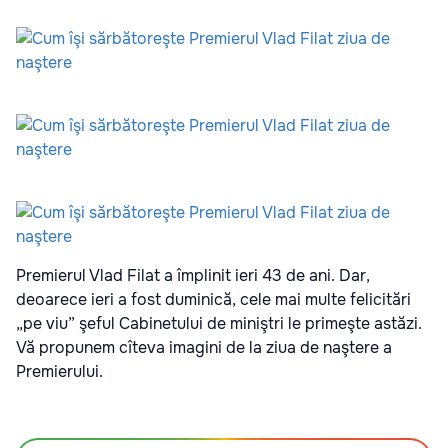
Premierul Vlad Filat a împlinit ieri 43 de ani. Dar,
deoarece ieri a fost duminică, cele mai multe felicitări
„pe viu” şeful Cabinetului de miniştri le primeşte astăzi.
Vă propunem cîteva imagini de la ziua de naştere a
Premierului.