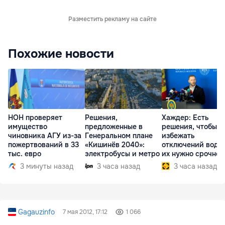
Разместить рекламу на сайте
Похожие новости
НОН проверяет
Решения,
Хаждер: Есть
имущество
предложенные в
решения, чтобы
чиновника АГУ из-за
Генеральном плане
избежать
пожертвований в 33
«Кишинёв 2040»:
отключений воды,
тыс. евро
электробусы и метро
их нужно срочно
внедрить
3 минуты назад
3 часа назад
3 часа назад
Gagauzinfo
7 мая 2012, 17:12
1 066