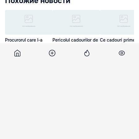
Похожие новости
Procurorul care l-a
Pericolul cadourilor de
Ce cadouri primes
arestat pe Vlad Filat
8 Martie: Atenționarea
femeile de 8 Martie
pleacă din funcţie
experților
diferite țări ale lum
29 Мар. 14:14
7 Мар. 13:56
6 Мар. 21:45
Jurnal
7 мая 2012, 17:07
585
Meciul 2 al semifinalei Speranţa
vs. ASEM la volei feminin
Cea de-a doua partidă a semifinalei