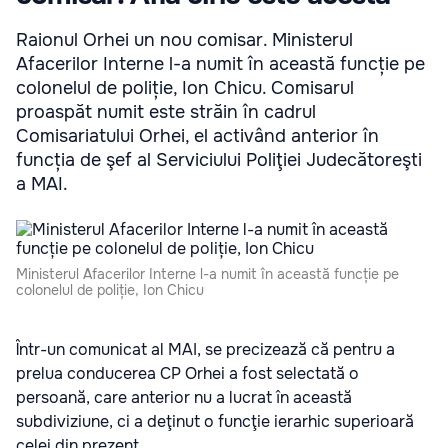
Raionul Orhei un nou comisar. Ministerul
Afacerilor Interne l-a numit în această funcție pe
colonelul de poliție, Ion Chicu. Comisarul
proaspăt numit este străin în cadrul
Comisariatului Orhei, el activând anterior în
funcția de şef al Serviciului Poliţiei Judecătoreşti
a MAI.
Ministerul Afacerilor Interne l-a numit în această funcție pe
colonelul de poliție, Ion Chicu
Într-un comunicat al MAI, se precizează că pentru a
prelua conducerea CP Orhei a fost selectată o
persoană, care anterior nu a lucrat în această
subdiviziune, ci a deţinut o funcţie ierarhic superioară
celei din prezent.