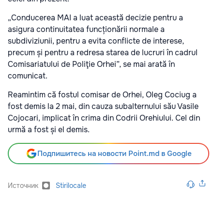
„Conducerea MAI a luat această decizie pentru a
asigura continuitatea funcționării normale a
subdiviziunii, pentru a evita conflicte de interese,
precum și pentru a redresa starea de lucruri în cadrul
Comisariatului de Poliţie Orhei”, se mai arată în
comunicat.
Reamintim că fostul comisar de Orhei, Oleg Cociug a
fost demis la 2 mai, din cauza subalternului său Vasile
Cojocari, implicat în crima din Codrii Orehiului. Cel din
urmă a fost și el demis.
Подпишитесь на новости Point.md в Google
Источник
Stirilocale