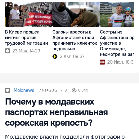
В Киеве прошел
Салоны красоты в
Сестры из
митинг против
Афганистане стали
Афганистана при
трудовой миграции
принимать клиенток
участие в
подпольно
Олимпиаде,
23 Мая. 14:29
несмотря на запр
3 Авг. 09:37
20 Июл. 18:31
Moldnews
7 мая 2012, 17:18
8 549
Почему в молдавских
паспортах неправильная
сорокская крепость?
Молдавские власти подделали фотографию