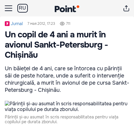
RU
Jurnal
7 мая 2012, 17:23
711
Un copil de 4 ani a murit în
avionul Sankt-Petersburg -
Chișinău
Un băiețel de 4 ani, care se întorcea cu părinții
săi de peste hotare, unde a suferit o intervenție
chirurgicală, a murit în avionul de pe cursa Sankt-
Petersburg - Chișinău.
Părinții și-au asumat în scris responsabilitatea pentru viața
copilului pe durata zborului.