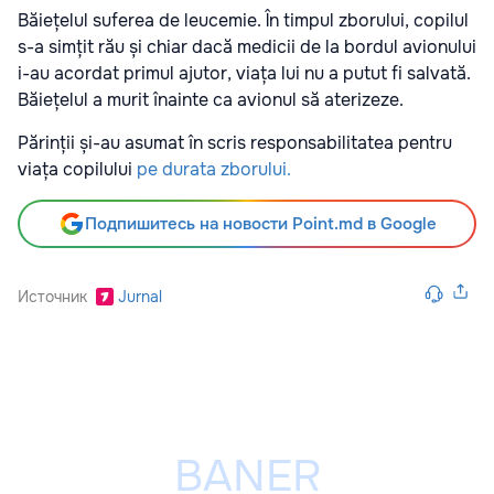
Băiețelul suferea de leucemie. În timpul zborului, copilul
s-a simțit rău și chiar dacă medicii de la bordul avionului
i-au acordat primul ajutor, viața lui nu a putut fi salvată.
Băiețelul a murit înainte ca avionul să aterizeze.
Părinții și-au asumat în scris responsabilitatea pentru
viața copilului
pe durata zborului.
Подпишитесь на новости Point.md в Google
Источник
Jurnal