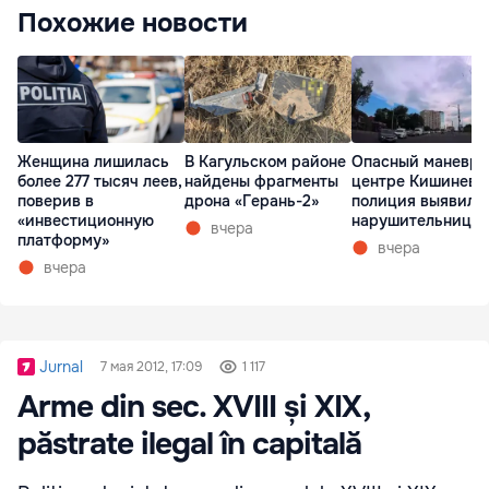
Похожие новости
Женщина лишилась
В Кагульском районе
Опасный маневр 
более 277 тысяч леев,
найдены фрагменты
центре Кишинева
поверив в
дрона «Герань-2»
полиция выявила
«инвестиционную
нарушительницу
вчера
платформу»
вчера
вчера
Jurnal
7 мая 2012, 17:09
1 117
Arme din sec. XVIII și XIX,
păstrate ilegal în capitală