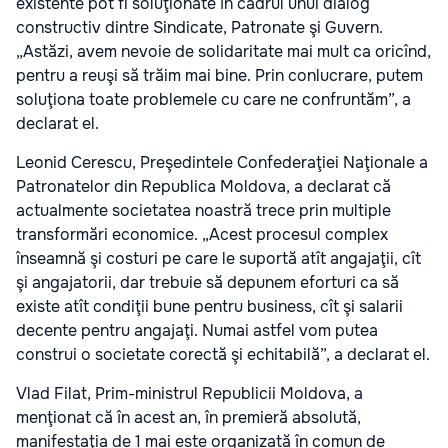
existente pot fi soluţionate în cadrul unui dialog
constructiv dintre Sindicate, Patronate şi Guvern.
„Astăzi, avem nevoie de solidaritate mai mult ca oricînd,
pentru a reuşi să trăim mai bine. Prin conlucrare, putem
soluţiona toate problemele cu care ne confruntăm”, a
declarat el.
Leonid Cerescu, Preşedintele Confederaţiei Naţionale a
Patronatelor din Republica Moldova, a declarat că
actualmente societatea noastră trece prin multiple
transformări economice. „Acest procesul complex
înseamnă şi costuri pe care le suportă atît angajaţii, cît
şi angajatorii, dar trebuie să depunem eforturi ca să
existe atît condiţii bune pentru business, cît şi salarii
decente pentru angajaţi. Numai astfel vom putea
construi o societate corectă şi echitabilă”, a declarat el.
Vlad Filat, Prim-ministrul Republicii Moldova, a
menţionat că în acest an, în premieră absolută,
manifestaţia de 1 mai este organizată în comun de