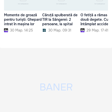
Momente de groază
Căruță spulberată de
O fetiță a rămas fă
pentru turiști: Ghepard
TIR la Sângerei: 2
două degete. Cum 
intrat în mașina lor
persoane, la spital
întâmplat accident
30 Мар. 14:25
30 Мар. 09:31
29 Мар. 17:41