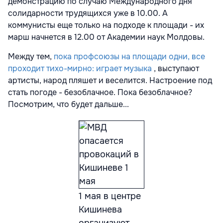
демонстрацию по случаю Международного дня
солидарности трудящихся уже в 10.00. А
коммунисты еще только на подходе к площади - их
марш начнется в 12.00 от Академии наук Молдовы.
Между тем,
пока профсоюзы на площади одни, все
проходит тихо-мирно: играет музыка
, выступают
артисты, народ пляшет и веселится. Настроение под
стать погоде - безоблачное. Пока безоблачное?
Посмотрим, что будет дальше...
1 мая в центре
Кишинева