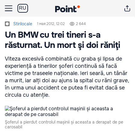
RU
Stirilocale
1 мая 2012, 12:02
2 644
Un BMW cu trei tineri s-a
răsturnat. Un mort şi doi răniţi
Viteza excesivă combinată cu graba și lipsa de
experiență a tinerilor șoferi continuă să facă
victime pe traseele naționale. Ieri seară, un tânăr
a murit, iar alți doi au ajuns la spital cu răni grave,
în urma unui accident ce putea fi evitat dacă se
circula cu atenție.
Şoferul a pierdut controlul mașinii și aceasta a derapat de pe
carosabil