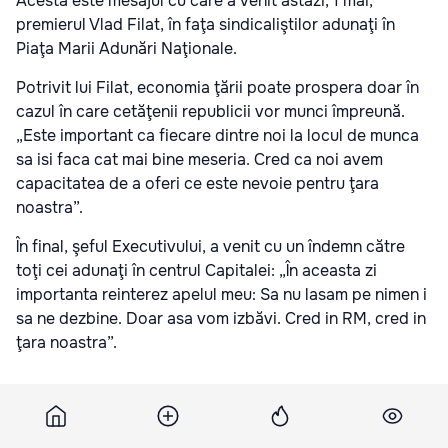
Acesta este mesajul cu care a venit astăzi, 1 mai,
premierul Vlad Filat, în faţa sindicaliştilor adunaţi în
Piaţa Marii Adunări Naţionale.
Potrivit lui Filat, economia ţării poate prospera doar în
cazul în care cetăţenii republicii vor munci împreună.
„Este important ca fiecare dintre noi la locul de munca
sa isi faca cat mai bine meseria. Cred ca noi avem
capacitatea de a oferi ce este nevoie pentru ţara
noastra”.
În final, şeful Executivului, a venit cu un îndemn către
toţi cei adunaţi în centrul Capitalei: „În aceasta zi
importanta reinterez apelul meu: Sa nu lasam pe nimen i
sa ne dezbine. Doar asa vom izbăvi. Cred in RM, cred in
ţara noastra”.
Подпишитесь на новости Point.md в Google