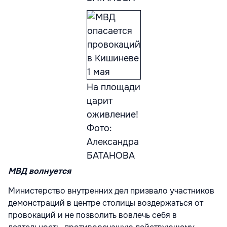
На площади
царит
оживление!
Фото:
Александра
БАТАНОВА
МВД волнуется
Министерство внутренних дел призвало участников
демонстраций в центре столицы воздержаться от
провокаций и не позволить вовлечь себя в