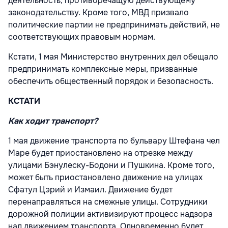
деятельность, противоречащую действующему
законодательству. Кроме того, МВД призвало
политические партии не предпринимать действий, не
соответствующих правовым нормам.
Кстати, 1 мая Министерство внутренних дел обещало
предпринимать комплексные меры, призванные
обеспечить общественный порядок и безопасность.
КСТАТИ
Как ходит транспорт?
1 мая движение транспорта по бульвару Штефана чел
Маре будет приостановлено на отрезке между
улицами Бэнулеску-Бодони и Пушкина. Кроме того,
может быть приостановлено движение на улицах
Сфатул Цэрий и Измаил. Движение будет
перенаправляться на смежные улицы. Сотрудники
дорожной полиции активизируют процесс надзора
над движением транспорта. Одновременно будет