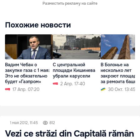
Разместить рекламу на сайте
Похожие новости
Вадим Чебан о
С центральной
В Болонье на
закупке газа с 1 мая:
площади Кишинева
несколько лет
Это не обязательно
убрали карусели
закроют площадь 
будет «Газпром»
за ремонта башни
2 Апр. 17:40
17 Апр. 07:20
30 Окт. 13:45
1 мая 2012, 11:45
812
Vezi ce străzi din Capitală rămân