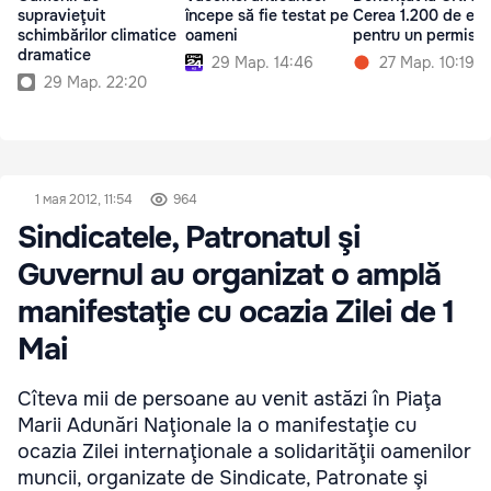
supravieţuit
începe să fie testat pe
Cerea 1.200 de eur
schimbărilor climatice
oameni
pentru un permis a
dramatice
29 Мар. 14:46
27 Мар. 10:19
29 Мар. 22:20
1 мая 2012, 11:54
964
Sindicatele, Patronatul şi
Guvernul au organizat o amplă
manifestaţie cu ocazia Zilei de 1
Mai
Cîteva mii de persoane au venit astăzi în Piaţa
Marii Adunări Naţionale la o manifestaţie cu
ocazia Zilei internaţionale a solidarităţii oamenilor
muncii, organizate de Sindicate, Patronate şi