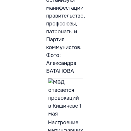
организуют
манифестации
правительство,
профсоюзы,
патронаты и
Партия
коммунистов.
Фото:
Александра
БАТАНОВА
Настроение
митингующих