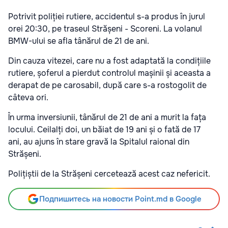
Potrivit poliției rutiere, accidentul s-a produs în jurul
orei 20:30, pe traseul Strășeni - Scoreni. La volanul
BMW-ului se afla tânărul de 21 de ani.
Din cauza vitezei, care nu a fost adaptată la condițiile
rutiere, șoferul a pierdut controlul mașinii și aceasta a
derapat de pe carosabil, după care s-a rostogolit de
câteva ori.
În urma inversiunii, tânărul de 21 de ani a murit la fața
locului. Ceilalți doi, un băiat de 19 ani și o fată de 17
ani, au ajuns în stare gravă la Spitalul raional din
Strășeni.
Polițiștii de la Strășeni cercetează acest caz nefericit.
Подпишитесь на новости Point.md в Google