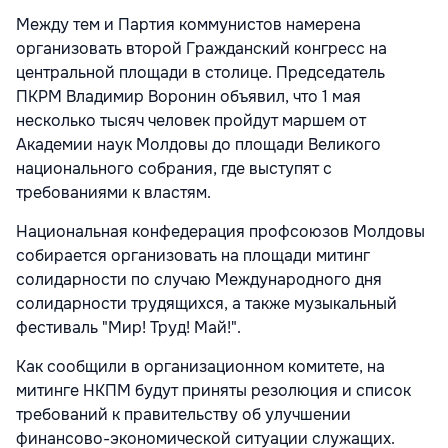
Между тем и Партия коммунистов намерена
организовать второй Гражданский конгресс на
центральной площади в столице. Председатель
ПКРМ Владимир Воронин объявил, что 1 мая
несколько тысяч человек пройдут маршем от
Академии наук Молдовы до площади Великого
национального собрания, где выступят с
требованиями к властям.
Национальная конфедерация профсоюзов Молдовы
собирается организовать на площади митинг
солидарности по случаю Международного дня
солидарности трудящихся, а также музыкальный
фестиваль "Мир! Труд! Май!".
Как сообщили в организационном комитете, на
митинге НКПМ будут приняты резолюция и список
требований к правительству об улучшении
финансово-экономической ситуации служащих.