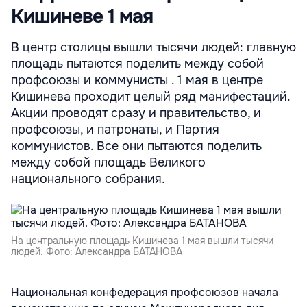
Кишиневе 1 мая
В центр столицы вышли тысячи людей: главную
площадь пытаются поделить между собой
профсоюзы и коммунисты . 1 мая в центре
Кишинева проходит целый ряд манифестаций.
Акции проводят сразу и правительство, и
профсоюзы, и патронаты, и Партия
коммунистов. Все они пытаются поделить
между собой площадь Великого
национального собрания.
На центральную площадь Кишинева 1 мая вышли тысячи
людей. Фото: Александра БАТАНОВА
Национальная конфедерация профсоюзов начала