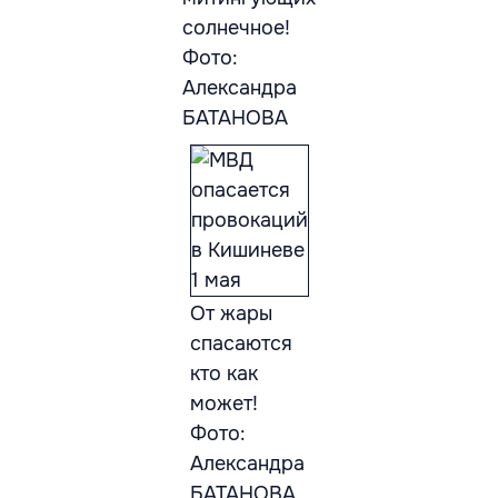
солнечное!
Фото:
Александра
БАТАНОВА
От жары
спасаются
кто как
может!
Фото:
Александра
БАТАНОВА