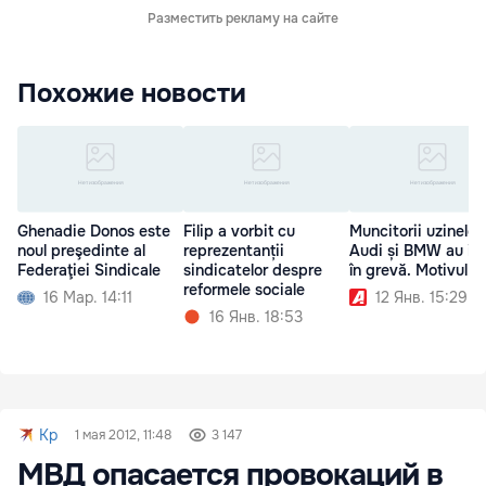
Разместить рекламу на сайте
Похожие новости
Ghenadie Donos este
Filip a vorbit cu
Muncitorii uzinelor
noul preşedinte al
reprezentanții
Audi și BMW au int
Federaţiei Sindicale
sindicatelor despre
în grevă. Motivul
reformele sociale
16 Мар. 14:11
12 Янв. 15:29
16 Янв. 18:53
Kp
1 мая 2012, 11:48
3 147
МВД опасается провокаций в