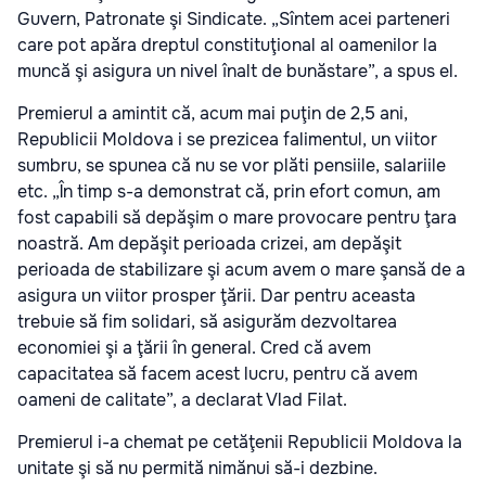
Guvern, Patronate şi Sindicate. „Sîntem acei parteneri
care pot apăra dreptul constituţional al oamenilor la
muncă şi asigura un nivel înalt de bunăstare”, a spus el.
Premierul a amintit că, acum mai puţin de 2,5 ani,
Republicii Moldova i se prezicea falimentul, un viitor
sumbru, se spunea că nu se vor plăti pensiile, salariile
etc. „În timp s-a demonstrat că, prin efort comun, am
fost capabili să depăşim o mare provocare pentru ţara
noastră. Am depăşit perioada crizei, am depăşit
perioada de stabilizare şi acum avem o mare şansă de a
asigura un viitor prosper ţării. Dar pentru aceasta
trebuie să fim solidari, să asigurăm dezvoltarea
economiei şi a ţării în general. Cred că avem
capacitatea să facem acest lucru, pentru că avem
oameni de calitate”, a declarat Vlad Filat.
Premierul i-a chemat pe cetăţenii Republicii Moldova la
unitate şi să nu permită nimănui să-i dezbine.