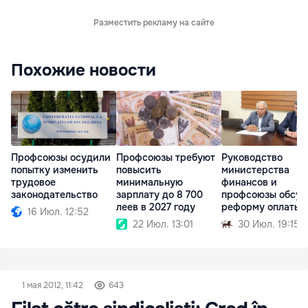
Разместить рекламу на сайте
Похожие новости
Профсоюзы осудили
Профсоюзы требуют
Руководство
попытку изменить
повысить
министерства
трудовое
минимальную
финансов и
законодательство
зарплату до 8 700
профсоюзы обсуд
леев в 2027 году
реформу оплаты
16 Июл. 12:52
труда
22 Июл. 13:01
30 Июл. 19:15
1 мая 2012, 11:42
643