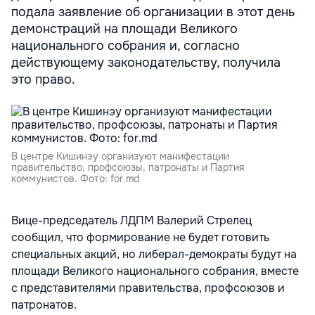
подала заявление об организации в этот день
демонстраций на площади Великого
национального собрания и, согласно
действующему законодательству, получила
это право.
B центре Кишинэу организуют манифестации
правительство, профсоюзы, патронаты и Партия
коммунистов. Фото: for.md
Вице-председатель ЛДПМ Валерий Стрелец
сообщил, что формирование не будет готовить
специальных акций, но либерал-демократы будут на
площади Великого национального собрания, вместе
с представителями правительства, профсоюзов и
патронатов.