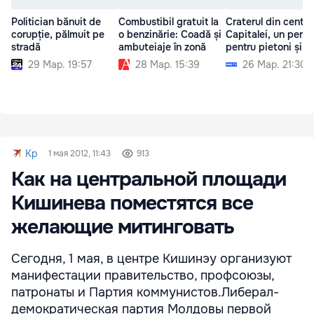
Politician bănuit de
Combustibil gratuit la
Craterul din centru
corupție, pălmuit pe
o benzinărie: Coadă și
Capitalei, un peric
stradă
ambuteiaje în zonă
pentru pietoni și șo
29 Мар. 19:57
28 Мар. 15:39
26 Мар. 21:30
Kp
1 мая 2012, 11:43
913
Как на центральной площади
Кишинева поместятся все
желающие митинговать
Сегодня, 1 мая, в центре Кишинэу организуют
манифестации правительство, профсоюзы,
патронаты и Партия коммунистов.Либерал-
демократическая партия Молдовы первой