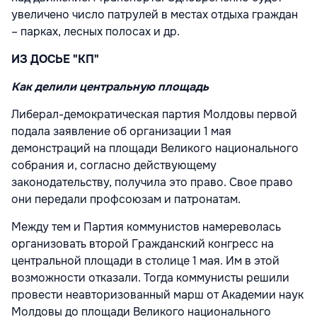
увеличено число патрулей в местах отдыха граждан
– парках, лесных полосах и др.
ИЗ ДОСЬЕ "КП"
Как делили центральную площадь
Либерал-демократическая партия Молдовы первой
подала заявление об организации 1 мая
демонстраций на площади Великого национального
собрания и, согласно действующему
законодательству, получила это право. Свое право
они передали профсоюзам и патронатам.
Между тем и Партия коммунистов намереволась
организовать второй Гражданский конгресс на
центральной площади в столице 1 мая. Им в этой
возможности отказали. Тогда коммунисты решили
провести неавторизованный марш от Академии наук
Молдовы до площади Великого национального