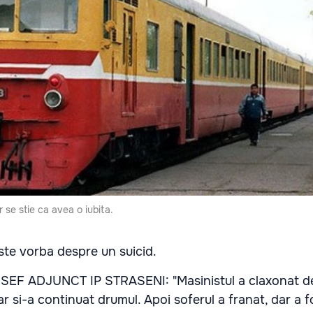
 se stie ca avea o iubita.
ste vorba despre un suicid.
SEF ADJUNCT IP STRASENI: "Masinistul a claxonat de
dar si-a continuat drumul. Apoi soferul a franat, dar a 