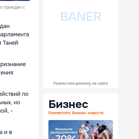
х граждан с
ждан
парламента
 Таней
признание
жения
Разместить рекламу на сайте
ействий по
Бизнес
ных, но
ой, -
Разместить бизнес-новость
а и в