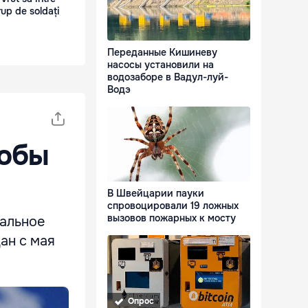
rup de soldați
Переданные Кишиневу
насосы установили на
водозаборе в Вадул-луй-
Водэ
тобы
В Швейцарии пауки
спровоцировали 19 ложных
вызовов пожарных к мосту
альное
ан с мая
Опрос