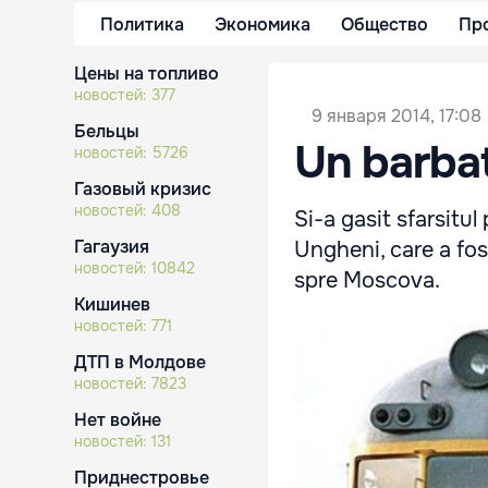
Политика
Экономика
Общество
Пр
Цены на топливо
новостей:
377
9 января 2014, 17:08
Бельцы
Un barbat 
новостей:
5726
Газовый кризис
новостей:
408
Si-a gasit sfarsitul
Гагаузия
Ungheni, care a fos
новостей:
10842
spre Moscova.
Кишинев
новостей:
771
ДТП в Молдове
новостей:
7823
Нет войне
новостей:
131
Приднестровье