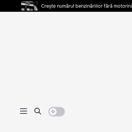
Crește numărul benzinăriilor fără motorină