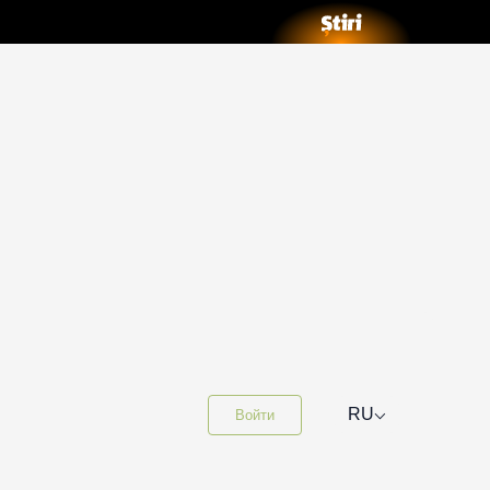
⌵
RU
Войти