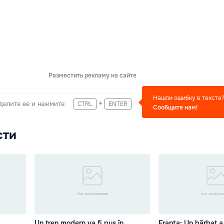
Разместить рекламу на сайте
Нашли ошибку в тексте
+
делите ее и нажмите
CTRL
ENTER
Сообщите нам!
сти
Un tren modern va fi pus în
Franța: Un bărbat a 