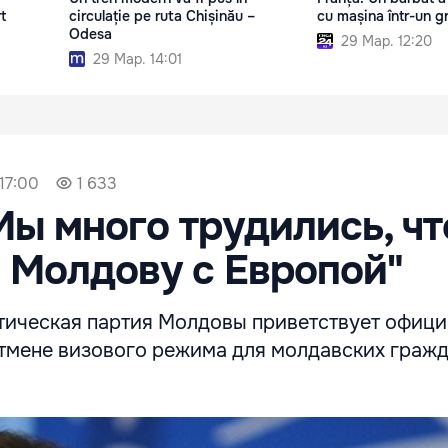
t
circulație pe ruta Chișinău –
cu mașina într-un g
Odesa
29 Мар. 12:20
29 Мар. 14:01
17:00
1 633
Мы много трудились, ч
 Молдову с Европой"
ическая партия Молдовы приветствует офици
тмене визового режима для молдавских гражд