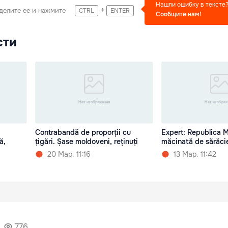
Нашли ошибку в тексте
+
делите ее и нажмите
CTRL
ENTER
Сообщите нам!
сти
Contrabandă de proporții cu
Expert: Republica 
ă,
țigări. Șase moldoveni, reținuți
măcinată de sărăcie
20 Мар. 11:16
13 Мар. 11:42
776