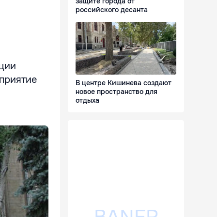
защите города от
российского десанта
ации
оприятие
В центре Кишинева создают
новое пространство для
отдыха