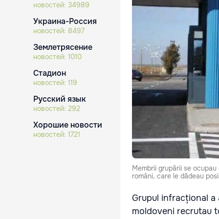
новостей:
34989
Украина-Россия
новостей:
8497
Землетрясение
новостей:
1010
Стадион
новостей:
119
Русский язык
новостей:
292
Хорошие новости
новостей:
1721
Membrii grupării se ocupau 
români, care le dădeau posib
Grupul infracțional 
moldoveni recrutau t