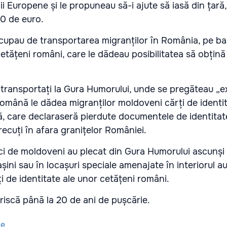
ii Europene și le propuneau să-i ajute să iasă din țară
0 de euro.
ocupau de transportarea migranților în România, pe b
cetățeni români, care le dădeau posibilitatea să obțină
u transportați la Gura Humorului, unde se pregăteau „ex
a română le dădea migranților moldoveni cărți de identi
ă, care declaraseră pierdute documentele de identitat
trecuți în afara granițelor României.
ci de moldoveni au plecat din Gura Humorului ascunși 
ini sau în locașuri speciale amenajate în interiorul au
i de identitate ale unor cetățeni români.
riscă până la 20 de ani de pușcărie.
le