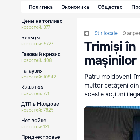
Политика
Экономика
Общество
Пр
Цены на топливо
новостей:
377
9 апрел
Stirilocale
Бельцы
Trimiși î
новостей:
5727
Газовый кризис
mașinilor
новостей:
408
Гагаузия
Patru moldoveni, îm
новостей:
10842
multor cetățeni din
Кишинев
aceste acțiuni ilega
новостей:
771
ДТП в Молдове
новостей:
7825
Нет войне
новостей:
131
Приднестровье