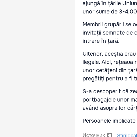
ajungă în țările Uniun
unor sume de 3-4.00
Membrii grupării se 
invitații semnate de 
intrare în țară.
Ulterior, aceștia era
ilegale. Aici, rețeau
unor cetățeni din țar
pregătiți pentru a fi 
S-a descoperit că ze
portbagajele unor maș
având asupra lor cărț
Persoanele implicate 
Источник
Stiriloca