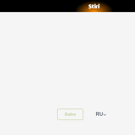
⌵
RU
Войти