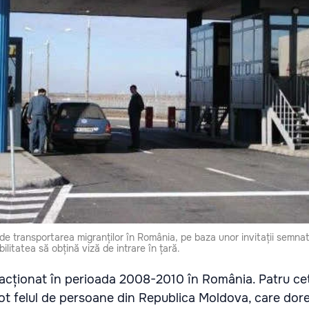
de transportarea migranților în România, pe baza unor invitații semna
ilitatea să obțină viză de intrare în țară.
a acționat în perioada 2008-2010 în România. Patru ce
ot felul de persoane din Republica Moldova, care dor