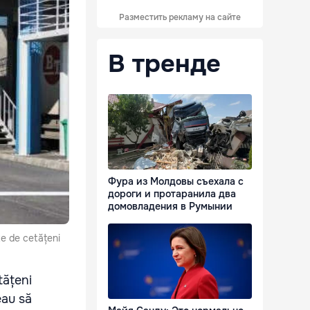
Разместить рекламу на сайте
В тренде
Фура из Молдовы съехала с
дороги и протаранила два
домовладения в Румынии
te de cetățeni
tățeni
eau să