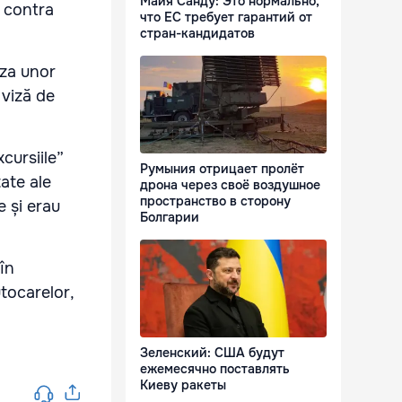
Майя Санду: Это нормально,
, contra
что ЕС требует гарантий от
стран-кандидатов
aza unor
 viză de
cursiile”
Румыния отрицает пролёт
tate ale
дрона через своё воздушное
пространство в сторону
e și erau
Болгарии
în
tocarelor,
Зеленский: США будут
ежемесячно поставлять
Киеву ракеты