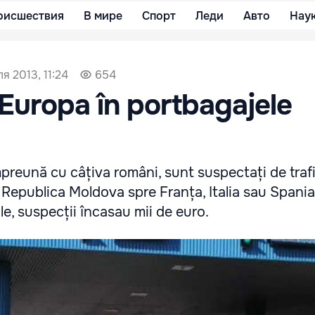
оисшествия
В мире
Спорт
Леди
Авто
Нау
я 2013, 11:24
654
n Europa în portbagajele
preună cu câțiva români, sunt suspectați de traf
 Republica Moldova spre Franța, Italia sau Spania
le, suspecții încasau mii de euro.