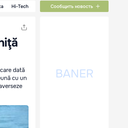
ка
Hi-Tech
Сообщить новость
niţă
ecare dată
reună cu un
raverseze