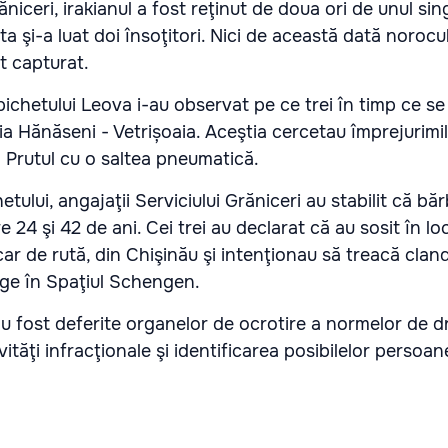
răniceri, irakianul a fost reţinut de doua ori de unul sin
sta şi-a luat doi însoţitori. Nici de această dată norocu
t capturat.
 pichetului Leova i-au observat pe ce trei în timp ce s
ţia Hănăseni - Vetrișoaia. Aceştia cercetau împrejurimil
 Prutul cu o saltea pneumatică.
etului, angajaţii Serviciului Grăniceri au stabilit că băr
e 24 şi 42 de ani. Cei trei au declarat că au sosit în lo
r de rută, din Chişinău şi intenţionau să treacă clan
nge în Spaţiul Schengen.
u fost deferite organelor de ocrotire a normelor de d
ivităţi infracţionale şi identificarea posibilelor persoan