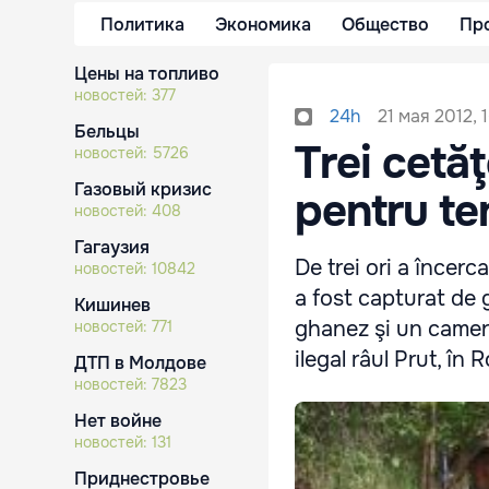
Политика
Экономика
Общество
Пр
Цены на топливо
новостей:
377
21 мая 2012, 
24h
Бельцы
Trei cetăţ
новостей:
5726
Газовый кризис
pentru ten
новостей:
408
Гагаузия
De trei ori a încerc
новостей:
10842
a fost capturat de 
Кишинев
ghanez şi un cameru
новостей:
771
ilegal râul Prut, în
ДТП в Молдове
новостей:
7823
Нет войне
новостей:
131
Приднестровье