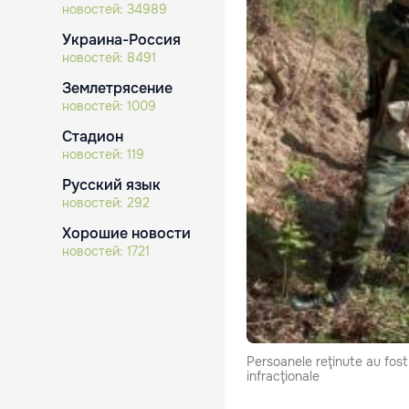
новостей:
34989
Украина-Россия
новостей:
8491
Землетрясение
новостей:
1009
Стадион
новостей:
119
Русский язык
новостей:
292
Хорошие новости
новостей:
1721
Persoanele reţinute au fost 
infracţionale