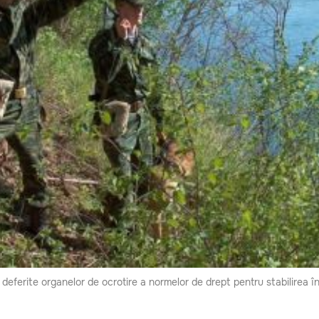
deferite organelor de ocrotire a normelor de drept pentru stabilirea înt