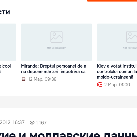
сти
alcool
Miranda: Dreptul persoanei de a
Kiev a votat institu
ă
nu depune mărturii împotriva sa
controlului comun la
moldo-ucraineană
12 Мар. 09:38
2 Мар. 01:00
2012, 16:37
1 167
ие и молдавские данн