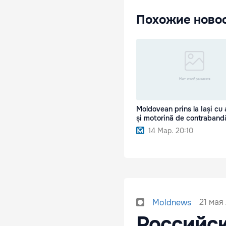
Похожие ново
Moldovean prins la Iași cu 
și motorină de contraband
14 Мар. 20:10
21 мая 
Moldnews
Российск