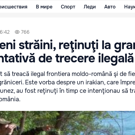
оисшествия
В мире
Спорт
Леди
Авто
Нау
16:42
766
eni străini, reţinuţi la gra
tativă de trecere ilegală
at să treacă ilegal frontiera moldo-română şi de fi
grăniceri. Este vorba despre un irakian, care împ
nez, au fost reţinuţi în timp ce intenţionau să t
 România.