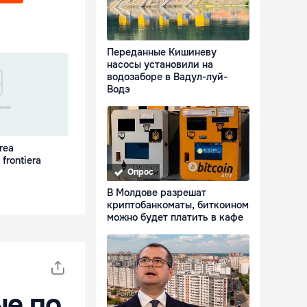
Переданные Кишиневу
насосы установили на
водозаборе в Вадул-луй-
Водэ
irea
 frontiera
Опрос
В Молдове разрешат
криптобанкоматы, биткоином
можно будет платить в кафе
ые по