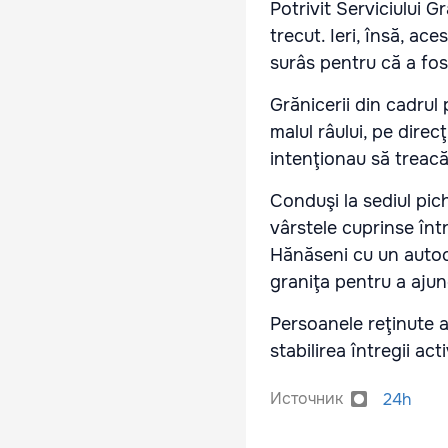
Potrivit Serviciului G
trecut. Ieri, însă, ace
surâs pentru că a fos
Grănicerii din cadrul
malul râului, pe direc
intenţionau să treacă
Conduşi la sediul pich
vârstele cuprinse într
Hănăseni cu un autoca
graniţa pentru a aju
Persoanele reţinute a
stabilirea întregii act
Источник
24h