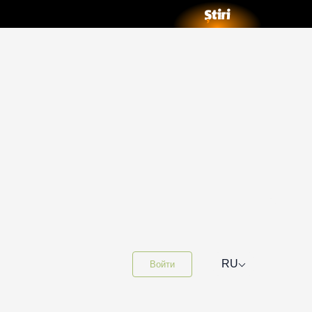
⌵
RU
Войти