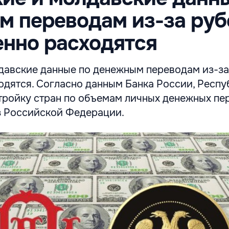
м переводам из-за ру
нно расходятся
давские данные по денежным переводам из-з
одятся. Согласно данным Банка России, Респу
тройку стран по объемам личных денежных пе
з Российской Федерации.