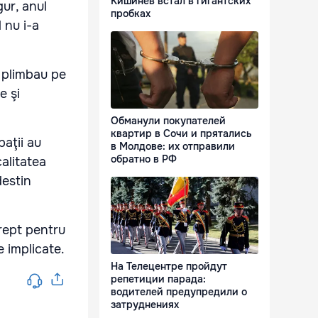
Кишинёв встал в гигантских
gur, anul
пробках
l nu i-a
e plimbau pe
e şi
Обманули покупателей
квартир в Сочи и прятались
baţii au
в Молдове: их отправили
обратно в РФ
calitatea
destin
rept pentru
e implicate.
На Телецентре пройдут
репетиции парада:
водителей предупредили о
затруднениях