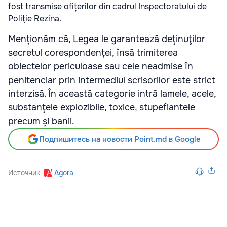
fost transmise ofițerilor din cadrul Inspectoratului de
Poliţie Rezina.
Menționăm că, Legea le garantează deţinuţilor
secretul corespondenţei, însă trimiterea
obiectelor periculoase sau cele neadmise în
penitenciar prin intermediul scrisorilor este strict
interzisă. În această categorie intră lamele, acele,
substanţele explozibile, toxice, stupefiantele
precum și banii.
Подпишитесь на новости Point.md в Google
Источник
Agora