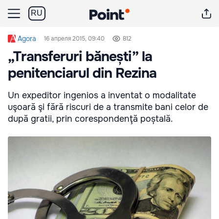
RU
Agora
16 апреля 2015, 09:40
812
„Transferuri bănești” la
penitenciarul din Rezina
Un expeditor ingenios a inventat o modalitate
uşoară şi fără riscuri de a transmite bani celor de
după gratii, prin corespondenţă poștală.