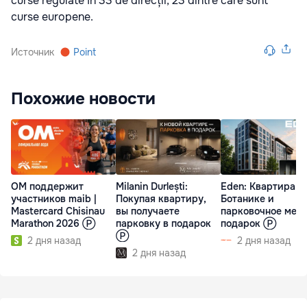
curse regulate în 33 de direcții, 23 dintre care sunt
curse europene.
Источник
Point
Похожие новости
ОМ поддержит
Milanin Durlești:
Eden: Квартира н
участников maib |
Покупая квартиру,
Ботанике и
Mastercard Chisinau
вы получаете
парковочное мест
Marathon 2026 Ⓟ
парковку в подарок
подарок Ⓟ
Ⓟ
2 дня назад
2 дня назад
2 дня назад