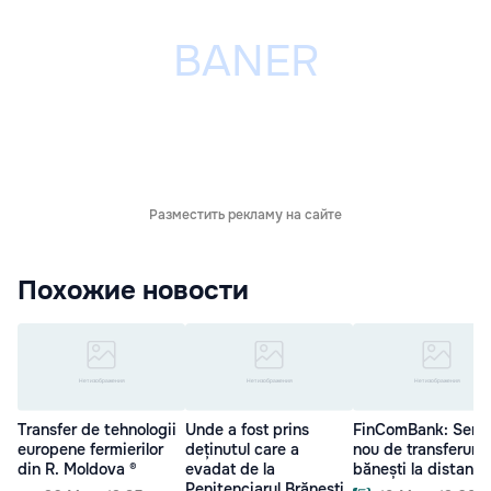
Разместить рекламу на сайте
Похожие новости
Transfer de tehnologii
Unde a fost prins
FinComBank: Servi
europene fermierilor
deținutul care a
nou de transferuri
din R. Moldova ®
evadat de la
bănești la distanță
Penitenciarul Brănești