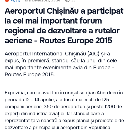
Point
16 апреля 2015, 09:34
991
Aeroportul Chișinău a participat
la cel mai important forum
regional de dezvoltare a rutelor
aeriene - Routes Europe 2015
Aeroportul Internațional Chișinău (AIC) și-a
expus, în premieră, standul său la unul din cele
mai importante evenimente avia din Europa -
Routes Europe 2015.
Expoziția, care a avut loc în orașul scoțian Aberdeen în
perioada 12 – 14 aprilie, a adunat mai mult de 125
companii aeriene, 350 de aeroporturi și peste 1200 de
experți din industria aviației. Iar standul care a
reprezentat țara noastră a expus planul și proiectele de
dezvoltare a principalului aeroport din Republica