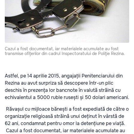
Cazul a fost documentat, iar materialele acumulate au fost
transmise ofițerilor din cadrul Inspectoratului de Poliţie Rezina.
Astfel, pe 14 aprilie 2015, angajații Penitenciarului din
Rezina au avut surpriza să descopere într-un plic
deschis în prezența lor bancnote în valută străină cu
echivalentul a 5000 ruble rusești și 50 dolari americani.
Răvașul cu mijloace bănești a fost expediată de către o
organizație religioasă străină unui deținut în vârstă de
62 ani, condamnat pentru omor la detențiune pe viață.
Cazul a fost documentat, iar materialele acumulate au