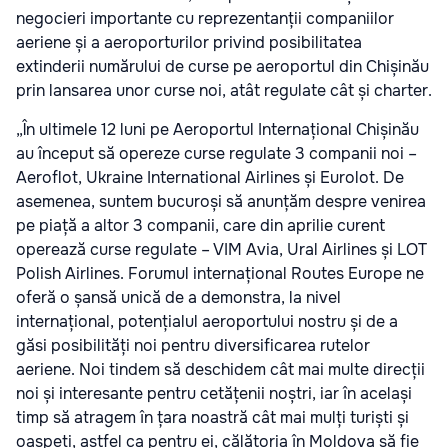
negocieri importante cu reprezentanții companiilor
aeriene și a aeroporturilor privind posibilitatea
extinderii numărului de curse pe aeroportul din Chișinău
prin lansarea unor curse noi, atât regulate cât și charter.
„În ultimele 12 luni pe Aeroportul Internațional Chișinău
au început să opereze curse regulate 3 companii noi –
Aeroflot, Ukraine International Airlines și Eurolot. De
asemenea, suntem bucuroși să anunțăm despre venirea
pe piață a altor 3 companii, care din aprilie curent
operează curse regulate – VIM Avia, Ural Airlines și LOT
Polish Airlines. Forumul internațional Routes Europe ne
oferă o șansă unică de a demonstra, la nivel
internațional, potențialul aeroportului nostru și de a
găsi posibilități noi pentru diversificarea rutelor
aeriene. Noi tindem să deschidem cât mai multe direcții
noi și interesante pentru cetățenii noștri, iar în același
timp să atragem în țara noastră cât mai mulți turiști și
oaspeți, astfel ca pentru ei, călătoria în Moldova să fie