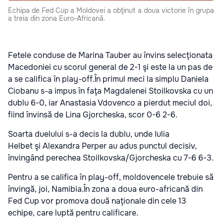
Echipa de Fed Cup a Moldovei a obţinut a doua victorie în grupa
a treia din zona Euro-Africană.
Fetele conduse de Marina Tauber au învins selecţionata
Macedoniei cu scorul general de 2-1 şi este la un pas de
a se califica în play-off.
În primul meci la simplu
Daniela
Ciobanu
s-a impus în faţa
Magdalenei Stoilkovska
cu un
dublu 6-0, iar
Anastasia Vdovenco
a pierdut meciul doi,
fiind învinsă de
Lina Gjorcheska
, scor 0-6 2-6.
Soarta duelului s-a decis la dublu, unde Iulia
Helbet şi Alexandra Perper au adus punctul decisiv,
învingând perechea Stoilkovska/Gjorcheska cu 7-6 6-3.
Pentru a se califica în play-off, moldovencele trebuie să
învingă, joi, Namibia.
În zona a doua euro-africană din
Fed Cup vor promova două naţionale din cele 13
echipe, care luptă pentru calificare.