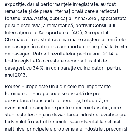
expoziție, dar și performanțele înregistrate, au fost
remarcate și de presa internațională care a reflectat
forumul avia. Astfel, publicația „AnnaAero”, specializată
pe subiecte avia, a remarcat că, potrivit Consiliului
Internațional al Aeroporturilor (ACI), Aeroportul
Chișinău a înregistrat cea mai mare creștere a numărului
de pasageri în categoria aeroporturilor cu până la 5 mln
de pasageri. Potrivit rezultatelor pentru anul 2014, a
fost înregistrată o creștere record a fluxului de
pasageri, cu 34 %, în comparație cu indicatorii pentru
anul 2013.
Routes Europe este unul din cele mai importante
forumuri din Europa unde se discută despre
dezvoltarea transportului aerian și, totodată, un
eveniment de amploare pentru domeniul aviatic, care
stabilește tendințe în dezvoltarea industriei aviatice și a
turismului. În cadrul forumului s-au discutat la cel mai
înalt nivel principalele probleme ale industriei, precum și