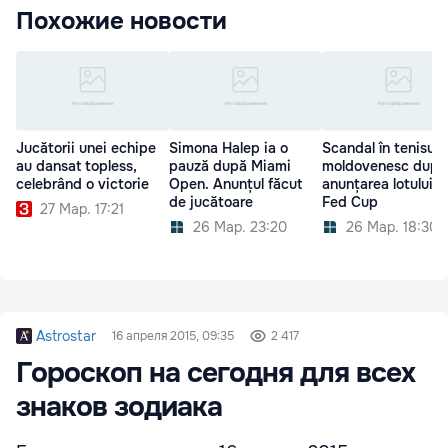
Похожие новости
Jucătorii unei echipe
Simona Halep ia o
Scandal în tenisul
au dansat topless,
pauză după Miami
moldovenesc după
celebrând o victorie
Open. Anunțul făcut
anunțarea lotului d
de jucătoare
Fed Cup
27 Мар. 17:21
26 Мар. 23:20
26 Мар. 18:30
Astrostar
16 апреля 2015, 09:35
2 417
Гороскоп на сегодня для всех
знаков зодиака