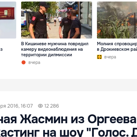
В Кишиневе мужчина повредил
Молния спровоцир
ез
камеру видеонаблюдения на
в Дрокиевском ра
территории дипмиссии
вчера
вчера
ря 2016, 16:07
12 286
ная Жасмин из Оргеева
астинг на шоу "Голос. 