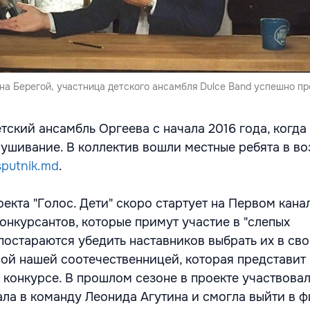
а Берегой, участница детского ансамбля Dulce Band успешно пр
тский ансамбль Оргеева с начала 2016 года, когда
ушивание. В коллектив вошли местные ребята в во
sputnik.md
.
екта "Голос. Дети" скоро стартует на Первом кана
онкурсантов, которые примут участие в "слепых
постараются убедить наставников выбрать их в св
рой нашей соотечественницей, которая представит
 конкурсе. В прошлом сезоне в проекте участвовал
ала в команду Леонида Агутина и смогла выйти в 