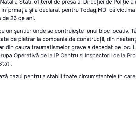
Natalia Stati, ofițerul de presă al Direcției de Poliție a
t infprmația și a declarat pentru Today.MD că victima
ă de 26 de ani.
pe un șantier unde se contruiește unui bloc locativ. T
itate de pietrar la compania de construcții, din neaten
 iar din cauza traumatismelor grave a decedat pe loc. L
Grupa Operativă de la IP Centru și inspectorii de la Pro
tati.
ază cazul pentru a stabili toate circumstanțele în car