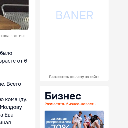
ошла кастинг
 было
зрасте от 6
Разместить рекламу на сайте
ле. Всего
Бизнес
ою команду.
Разместить бизнес-новость
 Молдову
а Ева
финал