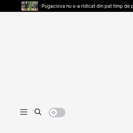
Pugaciova nu s-a ridicat din pat timp de pa