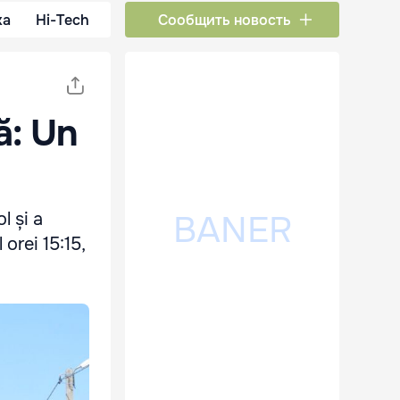
ка
Hi-Tech
Сообщить новость
ă: Un
l și a
 orei 15:15,