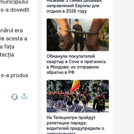
Названы 5 самых дешевых
 municipiului
направлений Европы для
 s-a dovedit
отдыха в 2026 году
ânărul era
ție acesta a
a fața
tecția
Обманули покупателей
квартир в Сочи и прятались
в Молдове: их отправили
обратно в РФ
e s-a produs
На Телецентре пройдут
репетиции парада:
водителей предупредили о
затруднениях