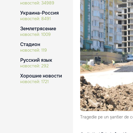
новостей:
34989
Украина-Россия
новостей:
8491
Землетрясение
новостей:
1009
Стадион
новостей:
119
Русский язык
новостей:
292
Хорошие новости
новостей:
1721
Tragedie pe un șantier de c