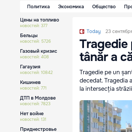
Политика
Экономика
Общество
Пр
Цены на топливо
новостей:
377
23 сентября
Today
Бельцы
Tragedie 
новостей:
5726
Газовый кризис
tânăr a că
новостей:
408
Гагаузия
Tragedie pe un șant
новостей:
10842
decedat. Tragedia a 
Кишинев
la intersecția străz
новостей:
771
ДТП в Молдове
новостей:
7823
Нет войне
новостей:
131
Приднестровье