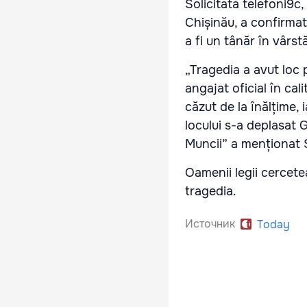
Solicitată telefoni9c, 
Chișinău, a confirma
a fi un tânăr în vârst
„Tragedia a avut loc 
angajat oficial în cal
căzut de la înălțime,
locului s-a deplasat 
Muncii” a menționat S
Oamenii legii cercete
tragedia.
Источник
Today