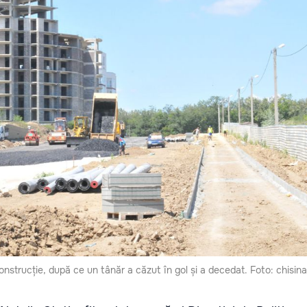
onstrucție, după ce un tânăr a căzut în gol și a decedat. Foto: chisin