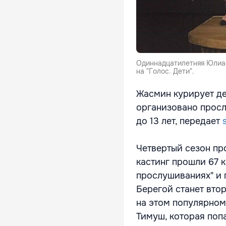
Одиннадцатилетняя Юлиан
на "Голос. Дети".
Жасмин курирует де
организовано просл
до 13 лет, передает
Четвертый сезон про
кастинг прошли 67 к
прослушиваниях" и 
Берегой станет вто
на этом популярном
Тимуш, которая поп