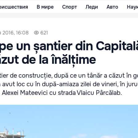
оисшествия
В мире
Спорт
Леди
Авто
Нау
 2016, 16:08
621
pe un șantier din Capital
zut de la înălțime
ier de construcție, după ce un tânăr a căzut în go
avut loc cu în după-amiaza zilei de vineri, în jurul
ii Alexei Mateevici cu strada Vlaicu Pârcălab.