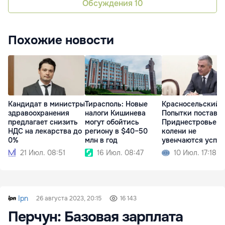
Обсуждения
10
Похожие новости
Кандидат в министры
Тирасполь: Новые
Красносельский:
здравоохранения
налоги Кишинева
Попытки постави
предлагает снизить
могут обойтись
Приднестровье н
НДС на лекарства до
региону в $40–50
колени не
0%
млн в год
увенчаются успе
21 Июл. 08:51
16 Июл. 08:47
10 Июл. 17:18
Ipn
26 августа 2023, 20:15
16 143
Перчун: Базовая зарплата