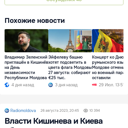
Похожие новости
Владимир Зеленский
Эйфелеву башню
Концерт ко Дню
приглашён в Кишинёв
хотят подсветить в
румынского языка
на День
цвета флага Молдовы
Молдове отменил
независимости
27 августа: собирают
но военный парад
Республики Молдова
€25 тыс.
оставили
4 дня назад
3 дня назад
29 Июл. 13:51
Radiomoldova
26 августа 2023, 20:45
10 394
Власти Кишинева и Киева