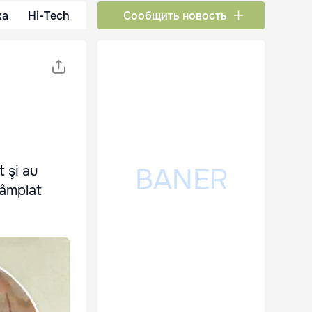
ка
Hi-Tech
Сообщить новость
t şi au
tâmplat