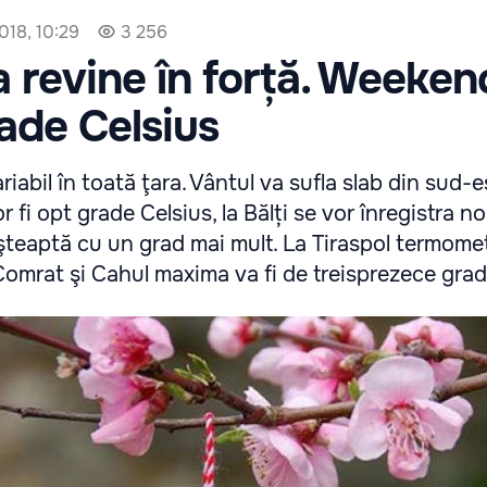
018, 10:29
3 256
 revine în forță. Weeken
ade Celsius
ariabil în toată ţara. Vântul va sufla slab din sud-e
 fi opt grade Celsius, la Bălți se vor înregistra nou
şteaptă cu un grad mai mult. La Tiraspol termomet
 Comrat şi Cahul maxima va fi de treisprezece grad