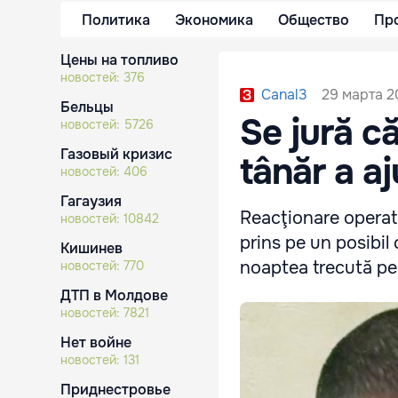
Политика
Экономика
Общество
Пр
Цены на топливо
новостей:
376
29 марта 2
Canal3
Бельцы
Se jură c
новостей:
5726
Газовый кризис
tânăr a aj
новостей:
406
Гагаузия
Reacţionare operati
новостей:
10842
prins pe un posibil
Кишинев
noaptea trecută pe 
новостей:
770
ДТП в Молдове
новостей:
7821
Нет войне
новостей:
131
Приднестровье