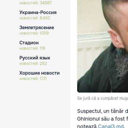
новостей:
34987
Украина-Россия
новостей:
8490
Землетрясение
новостей:
1009
Стадион
новостей:
119
Русский язык
новостей:
292
Хорошие новости
новостей:
1721
Se jură că a cumpărat muşeţe
Suspectul, un tânăr de
Ghinionul său a fost f
notează
Canal3.md
.