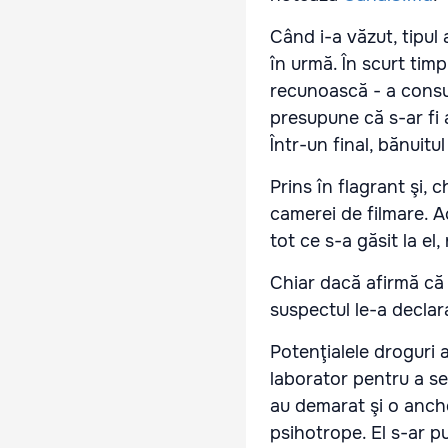
Când i-a văzut, tipul a
în urmă. În scurt timp
recunoască - a consu
presupune că s-ar fi 
Într-un final, bănuitu
Prins în flagrant şi, 
camerei de filmare. A
tot ce s-a găsit la el,
Chiar dacă afirmă că
suspectul le-a declara
Potenţialele droguri a
laborator pentru a s
au demarat şi o anch
psihotrope. El s-ar p