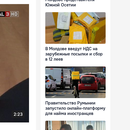
Южной Осетии
В Молдове введут НДС на
зарубежные посылки и сбор
в 12 леев
Правительство Румынии
запустило онлайн-платформу
для найма иностранцев