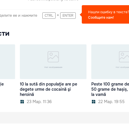
Нашли ошибку в тексте
+
делите ее и нажмите
CTRL
ENTER
Сообщите нам!
сти
ie
10 la sută din populaţie are pe
Peste 100 grame de
degete urme de cocaină şi
50 grame de hașiș,
heroină
la vamă
23 Мар. 11:36
22 Мар. 19:55