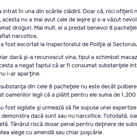
 intrat în una din scările clădirii. Doar că, nici ofiţeri
, acesta nu a mai avut cale de ieşire şi s-a văzut nevoi
mat droguri. Mai mult, el a predat benevol 8 pacheţel
aflat narcotice.
l a fost escortat la Inspectoratul de Poliţie al Sectorul
chiar dacă şi-a recunoscut vina, tipul a schimbat macaz
cesta a negat faptul că ar fi consumat substanţele inte
 nu i-ar aparţine.
 substanţa din cele 8 pacheţele nu este decât pulbere
t oamenilor legii că a plătit pentru ele suma de 1.200 
u fost sigilate şi urmează să fie supuse unei expertize
e demonstra dacă sunt sau nu narcotice. Totodată, oam
etă. Tânărul riscă dosar penal pentru deţinere de sub
utea alege cu amendă sau chiar puşcărie.