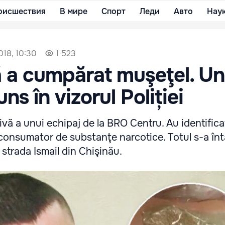
оисшествия
В мире
Спорт
Леди
Авто
Нау
018, 10:30
1 523
ă a cumpărat muşeţel. Un
uns în vizorul Poliției
vă a unui echipaj de la BRO Centru. Au identifica
 consumator de substanţe narcotice. Totul s-a în
strada Ismail din Chişinău.