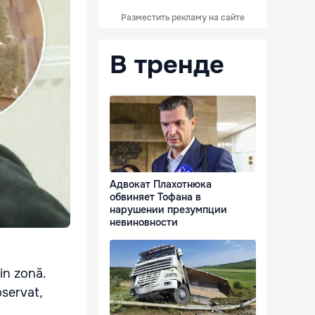
Разместить рекламу на сайте
В тренде
Адвокат Плахотнюка
обвиняет Тофана в
нарушении презумпции
невиновности
din zonă.
bservat,