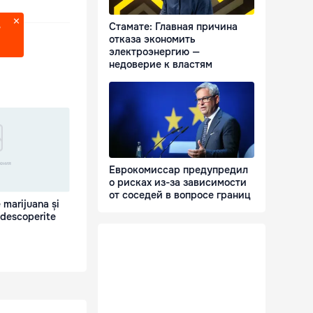
Стамате: Главная причина
?
отказа экономить
электроэнергию —
недоверие к властям
Еврокомиссар предупредил
о рисках из-за зависимости
от соседей в вопросе границ
 marijuana și
 descoperite