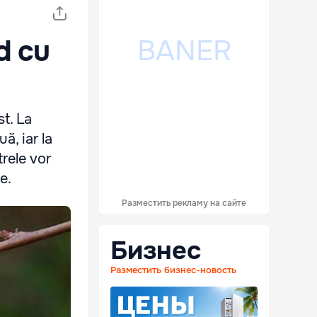
d cu
st. La
ă, iar la
rele vor
e.
Разместить рекламу на сайте
Бизнес
Разместить бизнес-новость