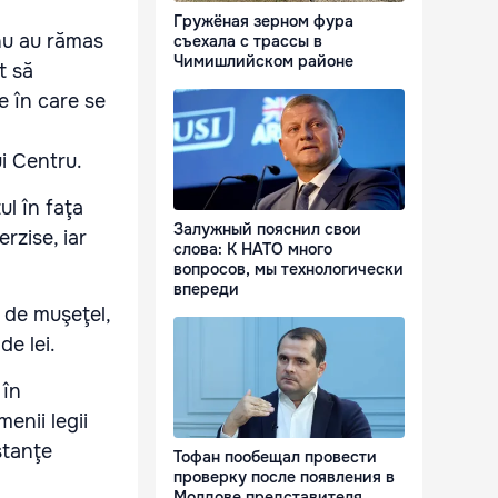
Гружёная зерном фура
i nu au rămas
съехала с трассы в
Чимишлийском районе
t să
e în care se
ui Centru.
ul în faţa
Залужный пояснил свои
rzise, iar
слова: К НАТО много
вопросов, мы технологически
впереди
 de muşeţel,
de lei.
 în
enii legii
stanţe
Тофан пообещал провести
проверку после появления в
Молдове представителя