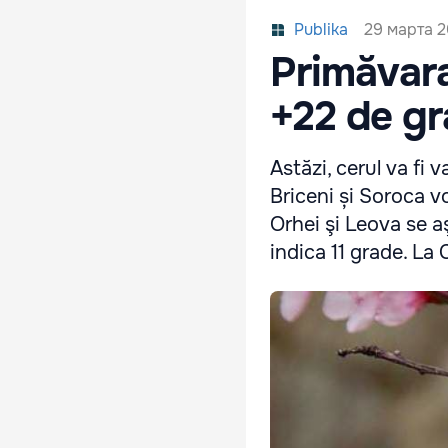
29 марта 2
Publika
Primăvara
+22 de gr
Astăzi, cerul va fi v
Briceni și Soroca vor
Orhei şi Leova se a
indica 11 grade. La