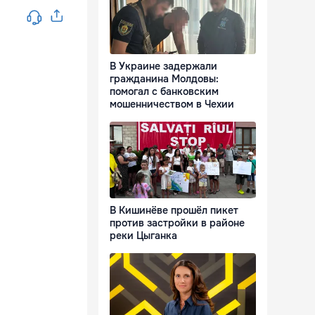
В Украине задержали
гражданина Молдовы:
помогал с банковским
мошенничеством в Чехии
В Кишинёве прошёл пикет
против застройки в районе
реки Цыганка