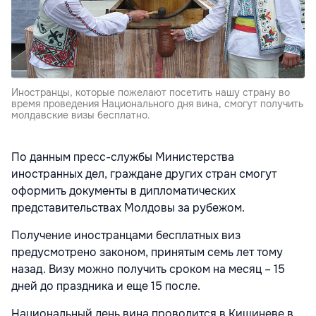
Иностранцы, которые пожелают посетить нашу страну во
время проведения Национального дня вина, смогут получить
молдавские визы бесплатно.
По данным пресс-службы Министерства
иностранных дел, граждане других стран смогут
оформить документы в дипломатических
представительствах Молдовы за рубежом.
Получение иностранцами бесплатных виз
предусмотрено законом, принятым семь лет тому
назад. Визу можно получить сроком на месяц – 15
дней до праздника и еще 15 после.
Национальный день вина проводится в Кишиневе в