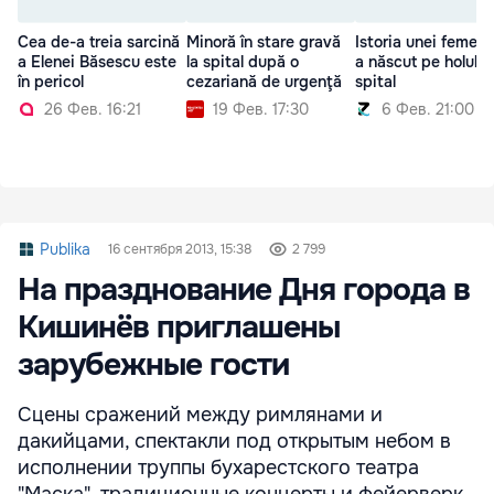
Cea de-a treia sarcină
Minoră în stare gravă
Istoria unei femei 
a Elenei Băsescu este
la spital după o
a născut pe holul u
în pericol
cezariană de urgenţă
spital
26 Фев. 16:21
19 Фев. 17:30
6 Фев. 21:00
Publika
16 сентября 2013, 15:38
2 799
На празднование Дня города в
Кишинёв приглашены
зарубежные гости
Сцены сражений между римлянами и
дакийцами, спектакли под открытым небом в
исполнении труппы бухарестского театра
"Маска", традиционные концерты и фейерверк.