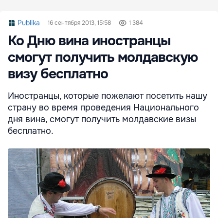
Publika
16 сентября 2013, 15:58
1 384
Ко Дню вина иностранцы
смогут получить молдавскую
визу бесплатно
Иностранцы, которые пожелают посетить нашу
страну во время проведения Национального
дня вина, смогут получить молдавские визы
бесплатно.