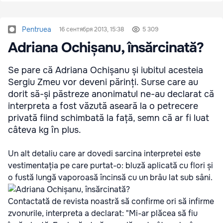
Pentruea
16 сентября 2013, 15:38
5 309
Adriana Ochișanu, însărcinată?
Se pare că Adriana Ochișanu și iubitul acesteia
Sergiu Zmeu vor deveni părinți. Surse care au
dorit să-și păstreze anonimatul ne-au declarat că
interpreta a fost văzută aseară la o petrecere
privată fiind schimbată la față, semn că ar fi luat
câteva kg în plus.
Un alt detaliu care ar dovedi sarcina interpretei este
vestimentația pe care purtat-o: bluză aplicată cu flori și
o fustă lungă vaporoasă încinsă cu un brâu lat sub sâni.
Contactată de revista noastră să confirme ori să infirme
zvonurile, interpreta a declarat: "Mi-ar plăcea să fiu