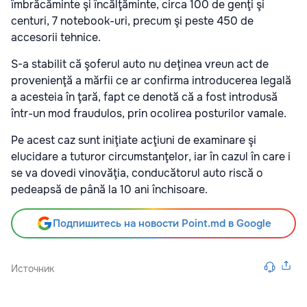
îmbrăcăminte şi încălţăminte, circa 100 de genţi şi
centuri, 7 notebook-uri, precum şi peste 450 de
accesorii tehnice.
S-a stabilit că şoferul auto nu deţinea vreun act de
provenienţă a mărfii ce ar confirma introducerea legală
a acesteia în ţară, fapt ce denotă că a fost introdusă
într-un mod fraudulos, prin ocolirea posturilor vamale.
Pe acest caz sunt iniţiate acţiuni de examinare şi
elucidare a tuturor circumstanţelor, iar în cazul în care i
se va dovedi vinovăţia, conducătorul auto riscă o
pedeapsă de până la 10 ani închisoare.
Подпишитесь на новости Point.md в Google
Источник