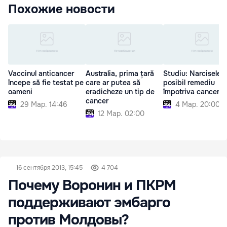
Похожие новости
Vaccinul anticancer
Australia, prima țară
Studiu: Narcisele,
începe să fie testat pe
care ar putea să
posibil remediu
oameni
eradicheze un tip de
împotriva cancerul
cancer
29 Мар. 14:46
4 Мар. 20:00
12 Мар. 02:00
16 сентября 2013, 15:45
4 704
Почему Воронин и ПКРМ
поддерживают эмбарго
против Молдовы?