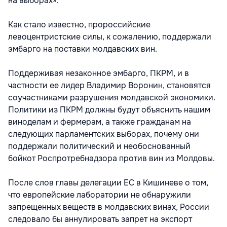
на выборах».
Как стало известно, пророссийские
левоцентристские силы, к сожалению, поддержали
эмбарго на поставки молдавских вин.
Поддерживая незаконное эмбарго, ПКРМ, и в
частности ее лидер Владимир Воронин, становятся
соучастниками разрушения молдавской экономики.
Политики из ПКРМ должны будут объяснить нашим
виноделам и фермерам, а также гражданам на
следующих парламентских выборах, почему они
поддержали политический и необоснованный
бойкот Роспротребнадзора против вин из Молдовы.
После слов главы делегации ЕС в Кишиневе о том,
что европейские лаборатории не обнаружили
запрещенных веществ в молдавских винах, России
следовало бы аннулировать запрет на экспорт