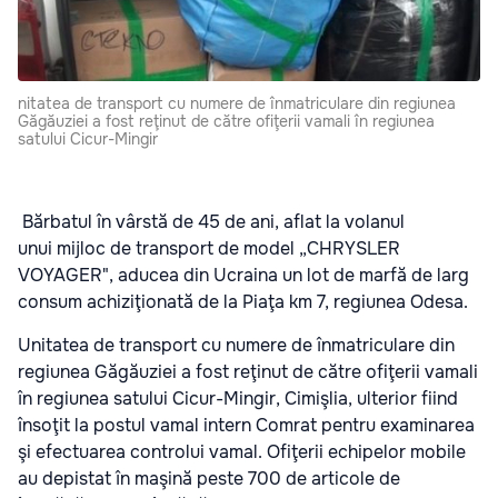
nitatea de transport cu numere de înmatriculare din regiunea
Găgăuziei a fost reţinut de către ofiţerii vamali în regiunea
satului Cicur-Mingir
Bărbatul în vârstă de 45 de ani, aflat la volanul
unui mijloc de transport de model „CHRYSLER
VOYAGER", aducea din Ucraina un lot de marfă de larg
consum achiziţionată de la Piaţa km 7, regiunea Odesa.
Unitatea de transport cu numere de înmatriculare din
regiunea Găgăuziei a fost reţinut de către ofiţerii vamali
în regiunea satului Cicur-Mingir, Cimişlia, ulterior fiind
însoţit la postul vamal intern Comrat pentru examinarea
şi efectuarea controlui vamal. Ofiţerii echipelor mobile
au depistat în maşină peste 700 de articole de