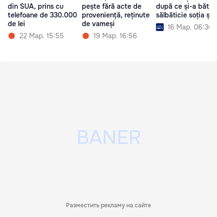
din SUA, prins cu
pește fără acte de
după ce și-a bătut
telefoane de 330.000
proveniență, reținute
sălbăticie soția și f
de lei
de vameși
16 Мар. 06:30
22 Мар. 15:55
19 Мар. 16:56
Разместить рекламу на сайте