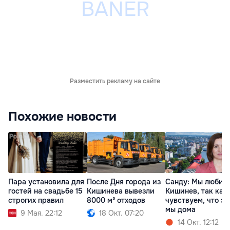
Разместить рекламу на сайте
Похожие новости
Пара установила для
После Дня города из
Санду: Мы любим
гостей на свадьбе 15
Кишинева вывезли
Кишинев, так как
строгих правил
8000 м³ отходов
чувствуем, что зд
мы дома
9 Мая. 22:12
18 Окт. 07:20
14 Окт. 12:12