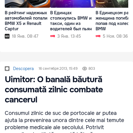
В рейтинг надежных
В Единцах
В Единецком рай
автомобилей попали
столкнулись BMW и
женщина погибла
BMW X5 и Renault
такси, один из
попав под колеса
Captur
водителей был пьян
BMW
18 Янв. 08:47
3 Янв. 13:45
5 Ноя. 08:36
Descopera
16 сентября 2013, 15:49
803
Uimitor: O banală băutură
consumată zilnic combate
cancerul
Consumul zilnic de suc de portocale ar putea
ajuta la prevenirea unora dintre cele mai temute
probleme medicale ale secolului. Potrivit