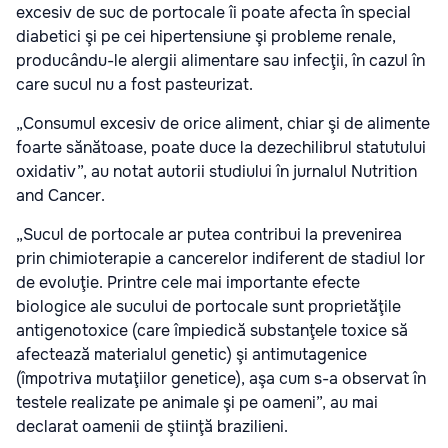
excesiv de suc de portocale îi poate afecta în special
diabetici şi pe cei hipertensiune şi probleme renale,
producându-le alergii alimentare sau infecţii, în cazul în
care sucul nu a fost pasteurizat.
„Consumul excesiv de orice aliment, chiar şi de alimente
foarte sănătoase, poate duce la dezechilibrul statutului
oxidativ”, au notat autorii studiului în jurnalul Nutrition
and Cancer.
„Sucul de portocale ar putea contribui la prevenirea
prin chimioterapie a cancerelor indiferent de stadiul lor
de evoluţie. Printre cele mai importante efecte
biologice ale sucului de portocale sunt proprietăţile
antigenotoxice (care împiedică substanţele toxice să
afectează materialul genetic) şi antimutagenice
(împotriva mutaţiilor genetice), aşa cum s-a observat în
testele realizate pe animale şi pe oameni”, au mai
declarat oamenii de ştiinţă brazilieni.