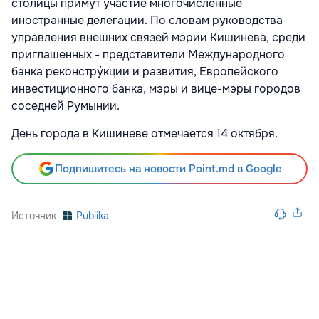
столицы примут участие многочисленные
иностранные делегации. По словам руководства
управления внешних связей мэрии Кишинева, среди
приглашенных - представители Международного
банка реконстру́кции и развития, Европейского
инвестиционного банка, мэры и вице-мэры городов
соседней Румынии.
День города в Кишиневе отмечается 14 октября.
Подпишитесь на новости Point.md в Google
Источник
Publika