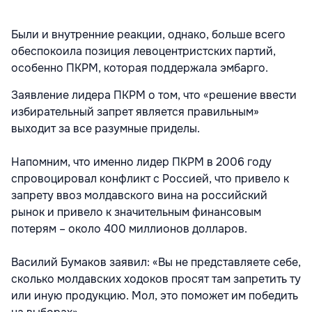
Были и внутренние реакции, однако, больше всего
обеспокоила позиция левоцентристских партий,
особенно ПКРМ, которая поддержала эмбарго.
Заявление лидера ПКРМ о том, что «решение ввести
избирательный запрет является правильным»
выходит за все разумные приделы.
Напомним, что именно лидер ПКРМ в 2006 году
спровоцировал конфликт с Россией, что привело к
запрету ввоз молдавского вина на российский
рынок и привело к значительным финансовым
потерям – около 400 миллионов долларов.
Василий Бумаков заявил: «Вы не представляете себе,
сколько молдавских ходоков просят там запретить ту
или иную продукцию. Мол, это поможет им победить