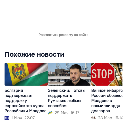
Разместить рекламу на сайте
Похожие новости
Болгария
Зеленский: Готовы
Винное эмбарго
подтверждает
поддержать
России обошлось
поддержку
Румынию любым
Молдове в
европейского курса
способом
полмиллиарда
Республики Молдова
долларов
29 Мая. 16:17
1 Июн. 22:07
28 Мар. 16:14