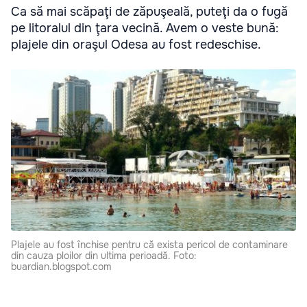
Ca să mai scăpaţi de zăpuşeală, puteţi da o fugă
pe litoralul din ţara vecină. Avem o veste bună:
plajele din oraşul Odesa au fost redeschise.
Plajele au fost închise pentru că exista pericol de contaminare
din cauza ploilor din ultima perioadă. Foto:
buardian.blogspot.com