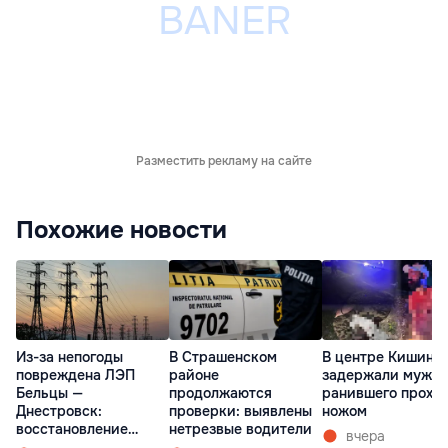
Разместить рекламу на сайте
Похожие новости
Из-за непогоды
В Страшенском
В центре Кишине
повреждена ЛЭП
районе
задержали мужчи
Бельцы —
продолжаются
ранившего прохо
Днестровск:
проверки: выявлены
ножом
восстановление
нетрезвые водители
вчера
займет более недели