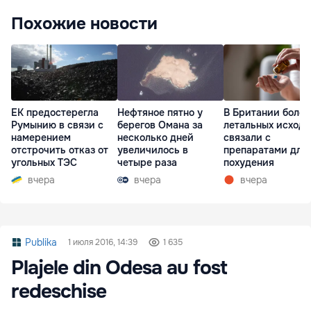
Похожие новости
ЕК предостерегла
Нефтяное пятно у
В Британии более
Румынию в связи с
берегов Омана за
летальных исходо
намерением
несколько дней
связали с
отстрочить отказ от
увеличилось в
препаратами для
угольных ТЭС
четыре раза
похудения
вчера
вчера
вчера
Publika
1 июля 2016, 14:39
1 635
Plajele din Odesa au fost
redeschise