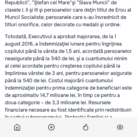
Republicii”, “Ştefan cel Mare”şi “Slava Muncii” de
clasele I, II şi III şi persoanelor care deţin titlul de Erou al
Muncii Socialiste; persoanele care s-au învrednicit de
titluri onorifice, celor decorate cu medalii şi ordine.
Totodată, Executivul a aprobat majorarea, de la 1
august 2016, a îndemnizaţiei lunare pentru îngrijirea
copilului până la vârsta de 1,5 ani, acordată persoanelor
neasigurate până la 540 de lei, şi a cuantumului minim
al celei acordate pentru creşterea copilului până la
împlinirea vârstei de 3 ani, pentru persoanelor asigurate
până la 540 de lei. Costul majorării cuantumului
îndemnizaţiei pentru prima categorie de beneficiari este
de aproximativ 14,7 milioane lei, în timp ce pentru a
doua categorie – de 3,3 milioane lei. Resursele
financiare necesare au fost identificate prin redistribuiri
în cadrul subprogramului „Protecţia familiei şi a
copilului”.
Avizul urmează să fie transmis Parlamentului pentru a fi