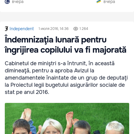
вчера
вчера
Independent
1 июля 2016, 14:36
1 264
Îndemnizaţia lunară pentru
îngrijirea copilului va fi majorată
Cabinetul de miniştri s-a întrunit, în această
dimineaţă, pentru a aproba Avizul la
amendamentele înaintate de un grup de deputaţi
la Proiectul legii bugetului asigurărilor sociale de
stat pe anul 2016.