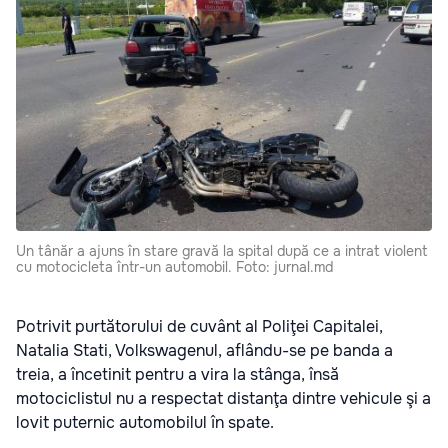
Un tânăr a ajuns în stare gravă la spital după ce a intrat violent
cu motocicleta într-un automobil. Foto: jurnal.md
Potrivit purtătorului de cuvânt al Poliţei Capitalei,
Natalia Stati, Volkswagenul, aflându-se pe banda a
treia, a încetinit pentru a vira la stânga, însă
motociclistul nu a respectat distanţa dintre vehicule şi a
lovit puternic automobilul în spate.