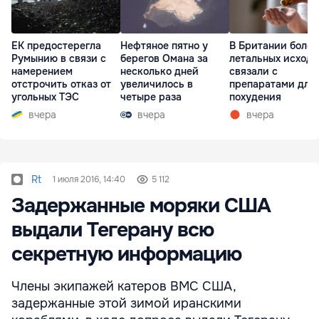
ЕК предостерегла
Нефтяное пятно у
В Британии более
Румынию в связи с
берегов Омана за
летальных исходо
намерением
несколько дней
связали с
отстрочить отказ от
увеличилось в
препаратами для
угольных ТЭС
четыре раза
похудения
вчера
вчера
вчера
Rt
1 июля 2016, 14:40
5 112
Задержанные моряки США
выдали Тегерану всю
секретную информацию
Члены экипажей катеров ВМС США,
задержанные этой зимой иранскими