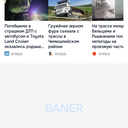
Погибшими в
Гружёная зерном
На трассе между
страшном ДТП с
фура съехала с
Бельцами и
автобусом и Toyota
трассы в
Рышканами после
Land Cruiser
Чимишлийском
непогоды на
оказались родные
районе
проезжую часть
братья
упали деревья
вчера
вчера
вчера