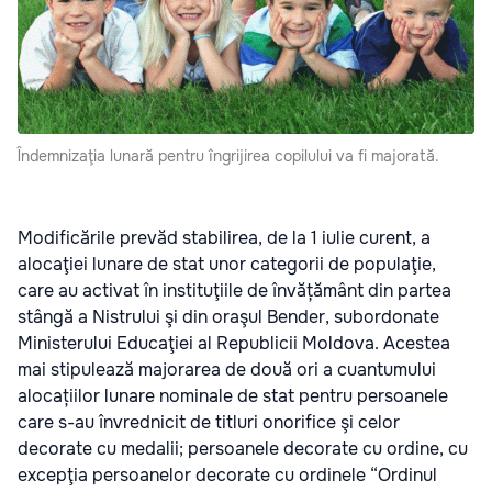
Îndemnizaţia lunară pentru îngrijirea copilului va fi majorată.
Modificările prevăd stabilirea, de la 1 iulie curent, a
alocaţiei lunare de stat unor categorii de populaţie,
care au activat în instituţiile de învățământ din partea
stângă a Nistrului şi din oraşul Bender, subordonate
Ministerului Educaţiei al Republicii Moldova. Acestea
mai stipulează majorarea de două ori a cuantumului
alocațiilor lunare nominale de stat pentru persoanele
care s-au învrednicit de titluri onorifice şi celor
decorate cu medalii; persoanele decorate cu ordine, cu
excepţia persoanelor decorate cu ordinele “Ordinul