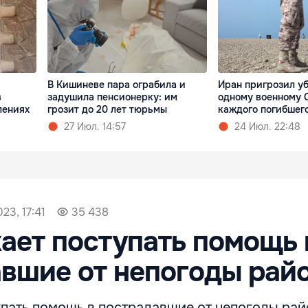
В Кишиневе пара ограбила и
Иран пригрозил уб
в
задушила пенсионерку: им
одному военному 
лениях
грозит до 20 лет тюрьмы
каждого погибшег
27 Июл. 14:57
24 Июл. 22:48
23, 17:41
35 438
ет поступать помощь 
вшие от непогоды рай
пать помощь в пострадавшие от непогоды рай