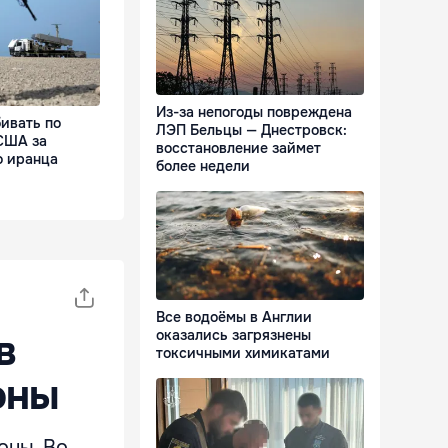
Из-за непогоды повреждена
ивать по
ЛЭП Бельцы — Днестровск:
США за
восстановление займет
о иранца
более недели
Все водоёмы в Англии
оказались загрязнены
в
токсичными химикатами
оны
оны. Во