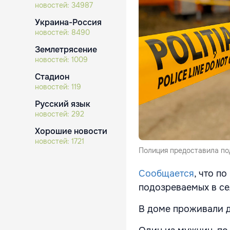
новостей:
34987
Украина-Россия
новостей:
8490
Землетрясение
новостей:
1009
Стадион
новостей:
119
Русский язык
новостей:
292
Хорошие новости
новостей:
1721
Полиция предоставила по
Сообщается
, что п
подозреваемых в се
В доме проживали дв