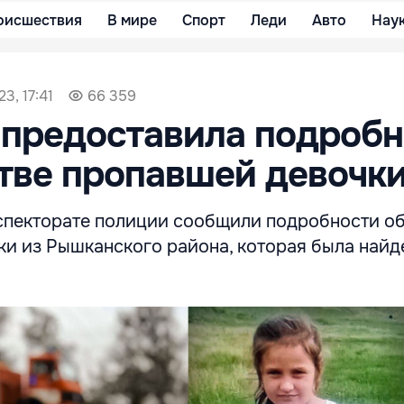
оисшествия
В мире
Спорт
Леди
Авто
Нау
3, 17:41
66 359
 предоставила подробн
тве пропавшей девочк
спекторате полиции сообщили подробности об
ки из Рышканского района, которая была найд