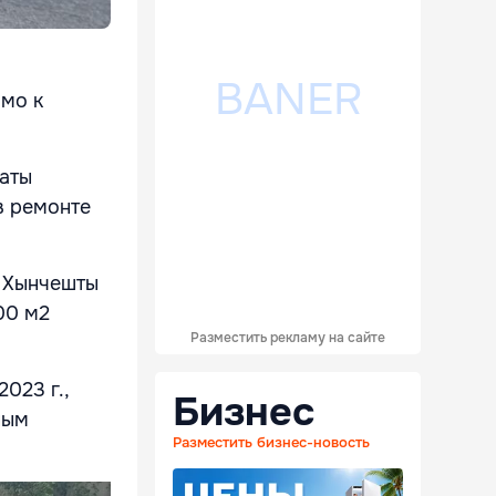
ямо к
даты
в ремонте
, Хынчешты
00 м2
Разместить рекламу на сайте
023 г.,
Бизнес
ным
Разместить бизнес-новость