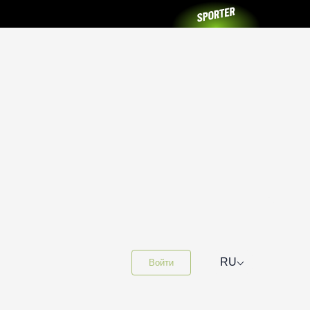
⌵
RU
Войти