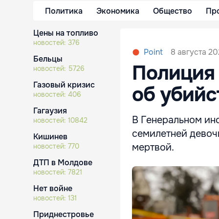
Политика
Экономика
Общество
Пр
Цены на топливо
новостей:
376
8 августа 202
Point
Бельцы
Полиция
новостей:
5726
Газовый кризис
об убийс
новостей:
406
Гагаузия
В Генеральном ин
новостей:
10842
семилетней девоч
Кишинев
мертвой.
новостей:
770
ДТП в Молдове
новостей:
7821
Нет войне
новостей:
131
Приднестровье