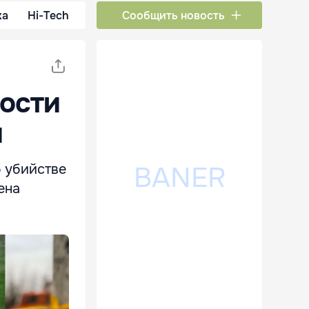
ка
Hi-Tech
Сообщить новость
ости
и
 убийстве
ена