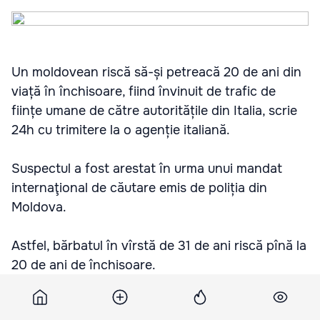
Un moldovean riscă să-și petreacă 20 de ani din
viață în închisoare, fiind învinuit de trafic de
ființe umane de către autoritățile din Italia, scrie
24h cu trimitere la o agenție italiană.
Suspectul a fost arestat în urma unui mandat
internaţional de căutare emis de poliția din
Moldova.
Astfel, bărbatul în vîrstă de 31 de ani riscă pînă la
20 de ani de închisoare.
Подпишитесь на новости Point.md в Google