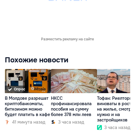
Разместить рекламу на сайте
Похожие новости
Опрос
В Молдове разрешат
НКСС
Тофан: Риелторы 
криптобанкоматы,
профинансировала
виноваты в росте
биткоином можно
пособия на сумму
на жилье, смотре
будет платить в кафе
более 378 млн леев
нужно и на
застройщиков
41 минута назад
3 часа назад
3 часа назад