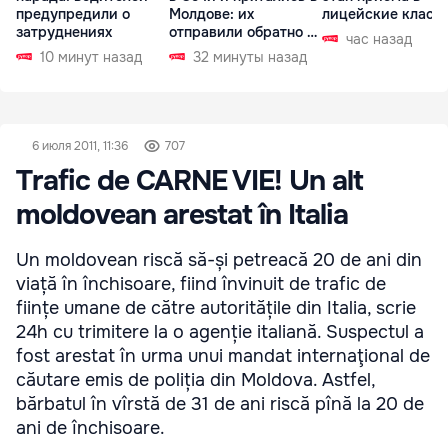
предупредили о
Молдове: их
лицейские класс
затруднениях
отправили обратно в
час назад
РФ
10 минут назад
32 минуты назад
6 июля 2011, 11:36
707
Trafic de CARNE VIE! Un alt
moldovean arestat în Italia
Un moldovean riscă să-și petreacă 20 de ani din
viață în închisoare, fiind învinuit de trafic de
ființe umane de către autoritățile din Italia, scrie
24h cu trimitere la o agenție italiană. Suspectul a
fost arestat în urma unui mandat internaţional de
căutare emis de poliția din Moldova. Astfel,
bărbatul în vîrstă de 31 de ani riscă pînă la 20 de
ani de închisoare.