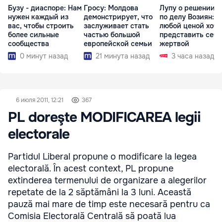
Бузу - диаспоре: Нам
Гросу: Молдова
Лупу о решении с
нужен каждый из
демонстрирует, что
по делу Возиян: 
вас, чтобы строить
заслуживает стать
любой ценой хоче
более сильные
частью большой
представить себя
сообщества
европейской семьи
жертвой
0 минут назад
21 минута назад
3 часа назад
6 июля 2011, 12:21
367
PL doreşte MODIFICAREA legii
electorale
Partidul Liberal propune o modificare la legea
electorală. În acest context, PL propune
extinderea termenului de organizare a alegerilor
repetate de la 2 săptămâni la 3 luni. Această
pauză mai mare de timp este necesară pentru ca
Comisia Electorală Centrală să poată lua