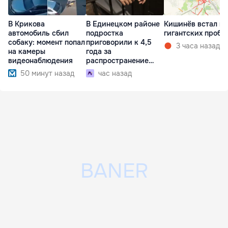
В Крикова
В Единецком районе
Кишинёв встал в
автомобиль сбил
подростка
гигантских пробк
собаку: момент попал
приговорили к 4,5
3 часа назад
на камеры
года за
видеонаблюдения
распространение
наркотиков
50 минут назад
час назад