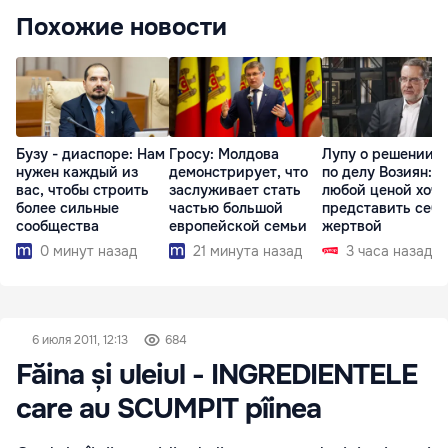
Похожие новости
Бузу - диаспоре: Нам
Гросу: Молдова
Лупу о решении с
нужен каждый из
демонстрирует, что
по делу Возиян: 
вас, чтобы строить
заслуживает стать
любой ценой хоче
более сильные
частью большой
представить себя
сообщества
европейской семьи
жертвой
0 минут назад
21 минута назад
3 часа назад
6 июля 2011, 12:13
684
Făina și uleiul - INGREDIENTELE
care au SCUMPIT pîinea