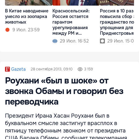
В Китае наводнение
Красносельский:
Россия в 10 раз
унесло из зоопарка
Россия остается
повысила сбор за
животных
гарантом
гражданство пос
урегулирования
упрощения для
9 Июл. 23:59
между РМ и
Приднестровья
Приднестровьем
29 Июл. 16:52
29 Июл. 15:09
Gazeta
28 сентября 2013, 09:10
3 159
Роухани «был в шоке» от
звонка Обамы и говорил без
переводчика
Президент Ирана Хасан Роухани был в
буквальном смысле застигнут врасплох в
пятницу телефонным звонком от президента
США Барака Обамы, сообщает телекомпания