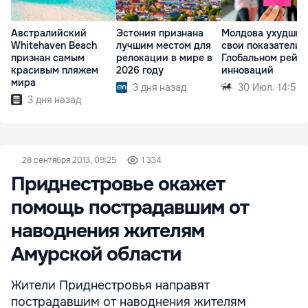
Австралийский
Эстония признана
Молдова ухудшил
Whitehaven Beach
лучшим местом для
свои показатели 
признан самым
релокации в мире в
Глобальном рейти
красивым пляжем
2026 году
инноваций
мира
3 дня назад
30 Июл. 14:55
3 дня назад
28 сентября 2013, 09:25
1 334
Приднестровье окажет
помощь пострадавшим от
наводнения жителям
Амурской области
Жители Приднестровья направят
пострадавшим от наводнения жителям