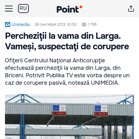
RU
Unimedia
28 сентября 2013, 10:00
1 799
Percheziţii la vama din Larga.
Vameși, suspectaţi de corupere
Ofiţerii Centrului Naţional Anticorupţie
efectuează percheziţii la vama din Larga, din
Briceni. Potrivit Publika TV este vorba despre un
caz de corupere pasivă, notează UNIMEDIA.