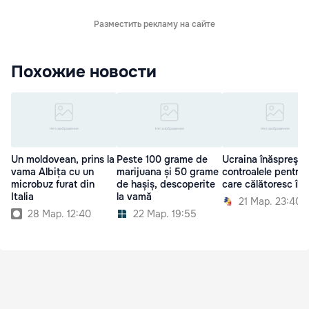
Разместить рекламу на сайте
Похожие новости
Un moldovean, prins la
Peste 100 grame de
Ucraina înăspreşte
vama Albița cu un
marijuana și 50 grame
controalele pentru r
microbuz furat din
de hașiș, descoperite
care călătoresc în 
Italia
la vamă
21 Мар. 23:40
28 Мар. 12:40
22 Мар. 19:55