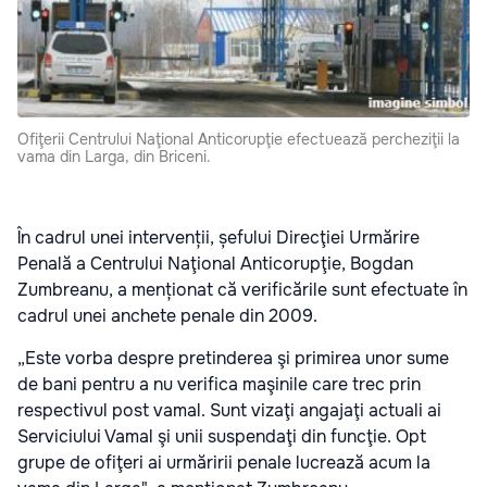
Ofiţerii Centrului Naţional Anticorupţie efectuează percheziţii la
vama din Larga, din Briceni.
În cadrul unei intervenții, șefului Direcţiei Urmărire
Penală a Centrului Naţional Anticorupţie, Bogdan
Zumbreanu, a menționat că verificările sunt efectuate în
cadrul unei anchete penale din 2009.
„Este vorba despre pretinderea şi primirea unor sume
de bani pentru a nu verifica maşinile care trec prin
respectivul post vamal. Sunt vizaţi angajaţi actuali ai
Serviciului Vamal şi unii suspendaţi din funcţie. Opt
grupe de ofiţeri ai urmăririi penale lucrează acum la