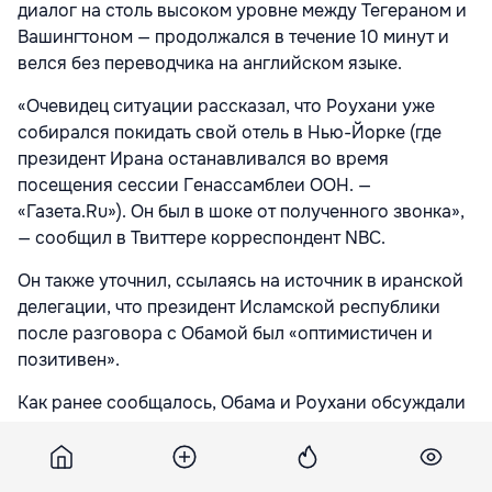
диалог на столь высоком уровне между Тегераном и
Вашингтоном — продолжался в течение 10 минут и
велся без переводчика на английском языке.
«Очевидец ситуации рассказал, что Роухани уже
собирался покидать свой отель в Нью-Йорке (где
президент Ирана останавливался во время
посещения сессии Генассамблеи ООН. —
«Газета.Ru»). Он был в шоке от полученного звонка»,
—
сообщил в Твиттере корреспондент NBC.
Он также уточнил, ссылаясь на источник в иранской
делегации, что президент Исламской республики
после разговора с Обамой был «оптимистичен и
позитивен».
Как ранее сообщалось, Обама и Роухани обсуждали
ядерную программу Ирана.
Подпишитесь на новости Point.md в Google