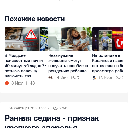
Похожие новости
В Молдове
Незамужние
На Ботанике в
неизвестный почти
женщины смогут
Кишиневе нашли
40 минут убеждал 7-
получать пособие по
оставленного без
летнюю девочку
рождению ребенка
присмотра ребен
включить газ
14 Июл. 16:17
13 Июл. 12:42
8 Июл. 11:48
28 сентября 2013, 09:45
2 949
Ранняя седина - признак