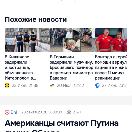
Похожие новости
В Кишиневе
В Германии
Бригада скорой
задержали
задержали мужчину,
помощи вернула
иностранца,
бросившего помидор
пациента к жизни
объявленного
в премьер-министра
после 11 минут
Интерполом в
Баварии
реанимации
международный
23 Июл. 21:38
20 Июл. 12:42
27 Июл. 23:20
розыск
Dni
28 сентября 2013, 09:39
2 571
Американцы считают Путина