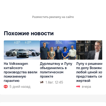
Разместить рекламу на сайте
Похожие новости
На Volkswagen
Дурлештяну и Лупу
Лупу о решении с
китайского
объединились в
по делу Возиян: 
производства ввели
политическом
любой ценой хоче
пожизненную
проекте
представить себя
гарантию
жертвой
1 Авг. 12:45
5 дней назад
вчера