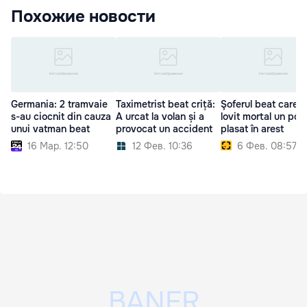
Похожие новости
Germania: 2 tramvaie
Taximetrist beat criță:
Şoferul beat care a
s-au ciocnit din cauza
A urcat la volan și a
lovit mortal un poliţ
unui vatman beat
provocat un accident
plasat în arest
16 Мар. 12:50
12 Фев. 10:36
6 Фев. 08:57