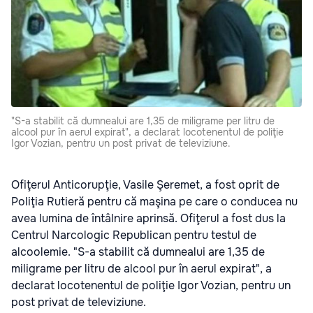
"S-a stabilit că dumnealui are 1,35 de miligrame per litru de
alcool pur în aerul expirat", a declarat locotenentul de poliţie
Igor Vozian, pentru un post privat de televiziune.
Ofiţerul Anticorupţie, Vasile Şeremet, a fost oprit de
Poliţia Rutieră pentru că maşina pe care o conducea nu
avea lumina de întâlnire aprinsă. Ofiţerul a fost dus la
Centrul Narcologic Republican pentru testul de
alcoolemie. "S-a stabilit că dumnealui are 1,35 de
miligrame per litru de alcool pur în aerul expirat", a
declarat locotenentul de poliţie Igor Vozian, pentru un
post privat de televiziune.