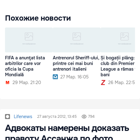
Похожие новости
FIFA a anunţat lista
Antrenorul Sheriff-ului,
Și bogații plâng: U
arbitrilor care vor
printre cei mai buni
club din Premier
oficia la Cupa
antrenori italieni
League a rămas fă
Mondială
bani
27 Мар. 16:05
29 Мар. 21:20
26 Мар. 22:54
Lifenews
27 августа 2012, 13:45
794
Адвокаты намерены доказать
правоту Ассанжа по фото