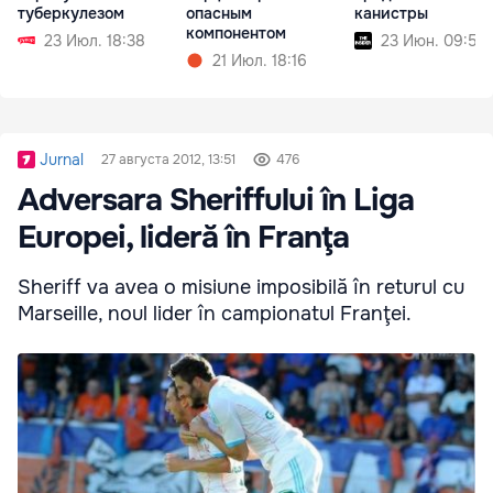
туберкулезом
опасным
канистры
компонентом
23 Июл. 18:38
23 Июн. 09:53
21 Июл. 18:16
Jurnal
27 августа 2012, 13:51
476
Adversara Sheriffului în Liga
Europei, lideră în Franţa
Sheriff va avea o misiune imposibilă în returul cu
Marseille, noul lider în campionatul Franţei.