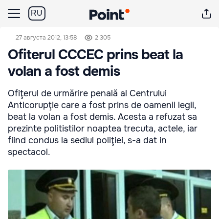
RU
27 августа 2012, 13:58
2 305
Ofiterul CCCEC prins beat la
volan a fost demis
Ofiţerul de urmărire penală al Centrului
Anticorupţie care a fost prins de oamenii legii,
beat la volan a fost demis. Acesta a refuzat sa
prezinte politistilor noaptea trecuta, actele, iar
fiind condus la sediul poliţiei, s-a dat in
spectacol.