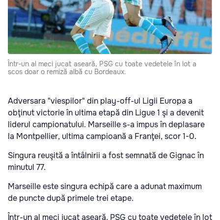
Într-un al meci jucat aseară, PSG cu toate vedetele în lot a
scos doar o remiză albă cu Bordeaux.
Adversara "viespilor" din play-off-ul Ligii Europa a
obţinut victorie în ultima etapă din Ligue 1 şi a devenit
liderul campionatului. Marseille s-a impus în deplasare
la Montpellier, ultima campioană a Franţei, scor 1-0.
Singura reuşită a întâlnirii a fost semnată de Gignac în
minutul 77.
Marseille este singura echipă care a adunat maximum
de puncte după primele trei etape.
Într-un al meci jucat aseară, PSG cu toate vedetele în lot