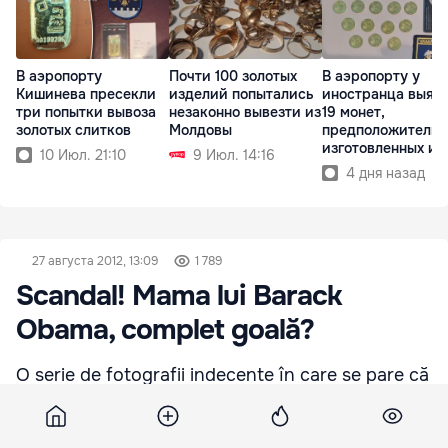
В аэропорту
Почти 100 золотых
В аэропорту у
Кишинева пресекли
изделий попытались
иностранца выяв
три попытки вывоза
незаконно вывезти из
19 монет,
золотых слитков
Молдовы
предположительн
изготовленных из
10 Июл. 21:10
9 Июл. 14:16
золота
4 дня назад
27 августа 2012, 13:09
1 789
Scandal! Mama lui Barack
Obama, complet goală?
O serie de fotografii indecente în care se pare că
apare mama președintelui SUA Barack Obama au
fost publicate pe internet.