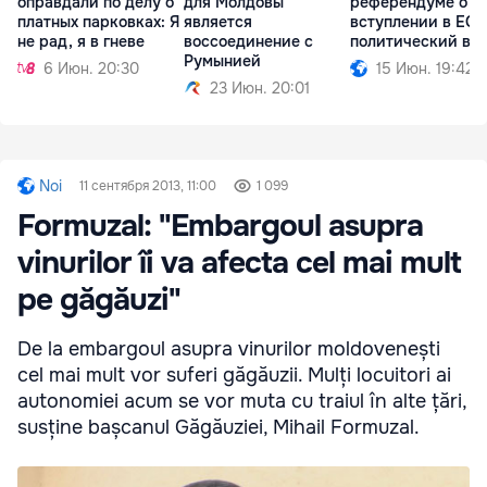
оправдали по делу о
для Молдовы
референдуме о
платных парковках: Я
является
вступлении в ЕС:
не рад, я в гневе
воссоединение с
политический во
Румынией
6 Июн. 20:30
15 Июн. 19:42
23 Июн. 20:01
Noi
11 сентября 2013, 11:00
1 099
Formuzal: "Embargoul asupra
vinurilor îi va afecta cel mai mult
pe găgăuzi"
De la embargoul asupra vinurilor moldovenești
cel mai mult vor suferi găgăuzii. Mulți locuitori ai
autonomiei acum se vor muta cu traiul în alte țări,
susține bașcanul Găgăuziei, Mihail Formuzal.