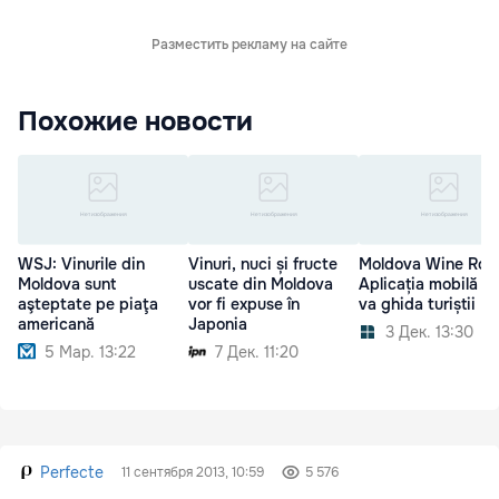
Разместить рекламу на сайте
Похожие новости
WSJ: Vinurile din
Vinuri, nuci și fructe
Moldova Wine Rou
Moldova sunt
uscate din Moldova
Aplicația mobilă c
aşteptate pe piaţa
vor fi expuse în
va ghida turiștii
americană
Japonia
3 Дек. 13:30
5 Мар. 13:22
7 Дек. 11:20
Perfecte
11 сентября 2013, 10:59
5 576