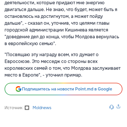
деятельности, которые придают мне энергию
двигаться дальше. Не знаю, что будет, может быть я
остановлюсь на достигнутом, а может пойду
дальше", - сказал он, уточнив, что целями главы
городской администрации Кишинева является
"доведение дел до конца, чтобы Молдова вернулась
в европейскую семью".
"Посвящаю эту награду всем, кто думает о
Евросоюзе. Это месседж со стороны всех
королевских семей о том, что Молдова заслуживает
место в Европе", - уточнил примар.
Подпишитесь на новости Point.md в Google
Источник
Moldnews