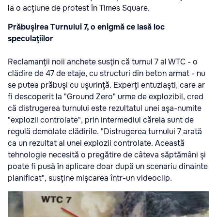
la o acţiune de protest în Times Square.
Prăbuşirea Turnului 7, o enigmă ce lasă loc
speculaţiilor
Reclamanţii noii anchete susţin că turnul 7 al WTC - o
clădire de 47 de etaje, cu structuri din beton armat - nu
se putea prăbuşi cu uşurinţă. Experţi entuziaşti, care ar
fi descoperit la "Ground Zero" urme de explozibil, cred
că distrugerea turnului este rezultatul unei aşa-numite
"explozii controlate", prin intermediul căreia sunt de
regulă demolate clădirile. "Distrugerea turnului 7 arată
ca un rezultat al unei explozii controlate. Această
tehnologie necesită o pregătire de câteva săptămâni şi
poate fi pusă în aplicare doar după un scenariu dinainte
planificat", susţine mişcarea într-un videoclip.