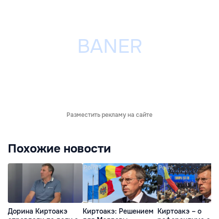
Разместить рекламу на сайте
Похожие новости
Дорина Киртоакэ
Киртоакэ: Решением
Киртоакэ – о