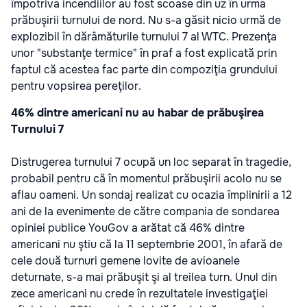
împotriva incendiilor au fost scoase din uz în urma
prăbuşirii turnului de nord. Nu s-a găsit nicio urmă de
explozibil în dărâmăturile turnului 7 al WTC. Prezenţa
unor "substanţe termice" în praf a fost explicată prin
faptul că acestea fac parte din compoziţia grundului
pentru vopsirea pereţilor.
46% dintre americani nu au habar de prăbuşirea
Turnului 7
Distrugerea turnului 7 ocupă un loc separat în tragedie,
probabil pentru că în momentul prăbuşirii acolo nu se
aflau oameni. Un sondaj realizat cu ocazia împlinirii a 12
ani de la evenimente de către compania de sondarea
opiniei publice YouGov a arătat că 46% dintre
americani nu ştiu că la 11 septembrie 2001, în afară de
cele două turnuri gemene lovite de avioanele
deturnate, s-a mai prăbuşit şi al treilea turn. Unul din
zece americani nu crede în rezultatele investigaţiei