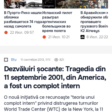
В Пуэрто-Рико нашли
Испанский пилот
В Аравийском мо
обломки
разыграл
обнаружили обло
разбившегося 74 года
аргентинских
пропавшего
назад самолета
болельщиков во
грузового Boeing 
время полета
K2 Airways
22 Июл. 09:57
21 Июл. 10:21
8 Июл. 22:22
Rtv
11 сентября 2013, 11:11
821
Dezvăluiri șocante: Tragedia din
11 septembrie 2001, din America,
a fost un complot intern
O nouă iniţiativă ce recunoaşte "teoria unui
complot intern" privind distrugerea turnurilor
World Trade Center (WTC) de la New York, la 11