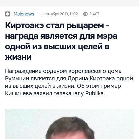
Moldnews
11 сентября 2013, 11:02
2 407
Киртоакэ стал рыцарем -
награда является для мэра
одной из высших целей в
жизни
Награждение орденом королевского дома
Румынии является для Дорина Киртоакэ одной
из высших целей в жизни. Об этом примар
Кишинева заявил телеканалу Publika.