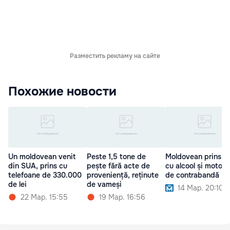
Разместить рекламу на сайте
Похожие новости
Un moldovean venit
Peste 1,5 tone de
Moldovean prins la 
din SUA, prins cu
pește fără acte de
cu alcool și motori
telefoane de 330.000
proveniență, reținute
de contrabandă
de lei
de vameși
14 Мар. 20:10
22 Мар. 15:55
19 Мар. 16:56