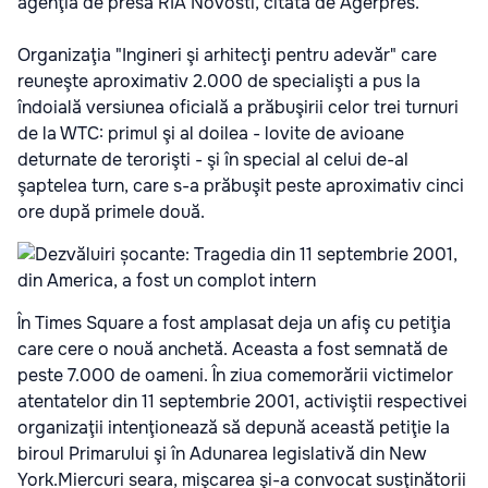
agenţia de presă RIA Novosti, citată de Agerpres.
Organizaţia "Ingineri şi arhitecţi pentru adevăr" care
reuneşte aproximativ 2.000 de specialişti a pus la
îndoială versiunea oficială a prăbuşirii celor trei turnuri
de la WTC: primul şi al doilea - lovite de avioane
deturnate de terorişti - şi în special al celui de-al
şaptelea turn, care s-a prăbuşit peste aproximativ cinci
ore după primele două.
În Times Square a fost amplasat deja un afiş cu petiţia
care cere o nouă anchetă. Aceasta a fost semnată de
peste 7.000 de oameni. În ziua comemorării victimelor
atentatelor din 11 septembrie 2001, activiştii respectivei
organizaţii intenţionează să depună această petiţie la
biroul Primarului şi în Adunarea legislativă din New
York.Miercuri seara, mişcarea şi-a convocat susţinătorii