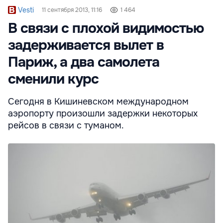
Vesti
11 сентября 2013, 11:16
1 464
В связи с плохой видимостью
задерживается вылет в
Париж, а два самолета
сменили курс
Сегодня в Кишиневском международном
аэропорту произошли задержки некоторых
рейсов в связи с туманом.