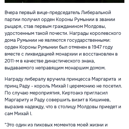
Вчера первый вице-председатель Либеральной
партии получил орден Короны Румынии в звании
рыцаря, став первым гражданином Молдовы,
удостоенным такой почести. Награды королевского
дома Румынии не являются государственными:
орден Короны Румынии был отменен в 1947 году
вместе с ликвидацией монархии и восстановлен в
2011-м в качестве династического знака,
выдаваемого неправящим монаршим домом.
Награду либералу вручила принцесса Маргарита и
принц Раду - король Михай I церемонию не посетил.
По случаю мероприятия, Киртоакэ пригласил
Маргариту и Раду совершить визит в Кишинев,
выразив надежду, что в столицу Молдовы приедет и
сам Михай I.
"Это один из пиковых моментов моей жизни и