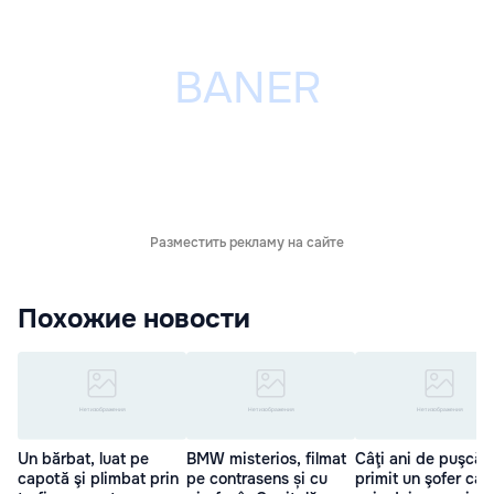
Разместить рекламу на сайте
Похожие новости
Un bărbat, luat pe
BMW misterios, filmat
Câţi ani de puşcări
capotă şi plimbat prin
pe contrasens și cu
primit un şofer car