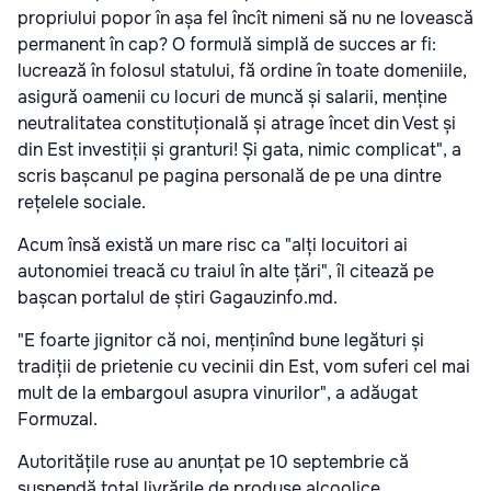
propriului popor în așa fel încît nimeni să nu ne lovească
permanent în cap? O formulă simplă de succes ar fi:
lucrează în folosul statului, fă ordine în toate domeniile,
asigură oamenii cu locuri de muncă și salarii, menține
neutralitatea constituțională și atrage încet din Vest și
din Est investiții și granturi! Și gata, nimic complicat", a
scris bașcanul pe pagina personală de pe una dintre
rețelele sociale.
Acum însă există un mare risc ca "alți locuitori ai
autonomiei treacă cu traiul în alte țări", îl citează pe
bașcan portalul de știri Gagauzinfo.md​​.
"E foarte jignitor că noi, menținînd bune legături și
tradiții de prietenie cu vecinii din Est, vom suferi cel mai
mult de la embargoul asupra vinurilor", a adăugat
Formuzal.
Autoritățile ruse au anunțat pe 10 septembrie că
suspendă total livrările de produse alcoolice