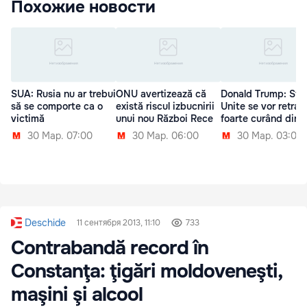
Похожие новости
SUA: Rusia nu ar trebui
ONU avertizează că
Donald Trump: Sta
să se comporte ca o
există riscul izbucnirii
Unite se vor retrag
victimă
unui nou Război Rece
foarte curând din S
30 Мар. 07:00
30 Мар. 06:00
30 Мар. 03:00
Deschide
11 сентября 2013, 11:10
733
Contrabandă record în
Constanţa: ţigări moldoveneşti,
maşini şi alcool