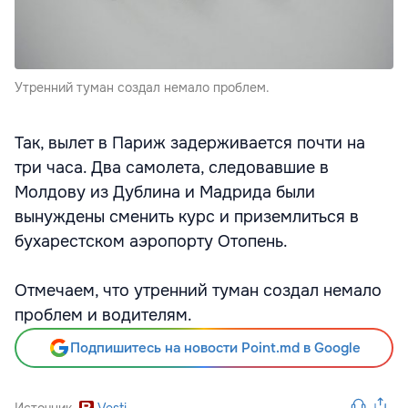
Утренний туман создал немало проблем.
Так, вылет в Париж задерживается почти на
три часа. Два самолета, следовавшие в
Молдову из Дублина и Мадрида были
вынуждены сменить курс и приземлиться в
бухарестском аэропорту Отопень.
Отмечаем, что утренний туман создал немало
проблем и водителям.
Подпишитесь на новости Point.md в Google
Источник
Vesti