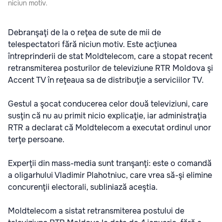
niciun motiv.
Debranşaţi de la o reţea de sute de mii de
telespectatori fără niciun motiv. Este acţiunea
întreprinderii de stat Moldtelecom, care a stopat recent
retransmiterea posturilor de televiziune RTR Moldova şi
Accent TV în reţeaua sa de distribuţie a serviciilor TV.
Gestul a şocat conducerea celor două televiziuni, care
susţin că nu au primit nicio explicaţie, iar administraţia
RTR a declarat că Moldtelecom a executat ordinul unor
terţe persoane.
Experţii din mass-media sunt tranşanţi: este o comandă
a oligarhului Vladimir Plahotniuc, care vrea să-şi elimine
concurenţii electorali, subliniază aceştia.
Moldtelecom a sistat retransmiterea postului de