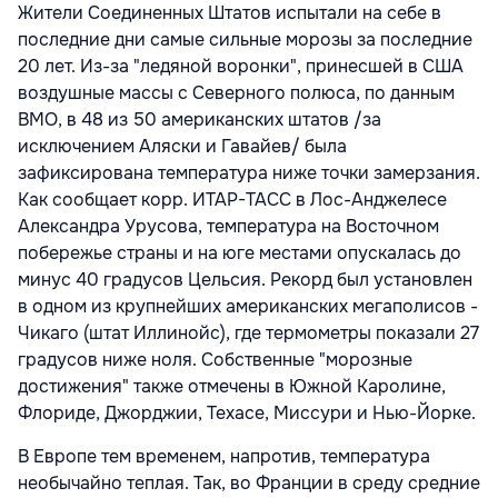
Жители Соединенных Штатов испытали на себе в
последние дни самые сильные морозы за последние
20 лет. Из-за "ледяной воронки", принесшей в США
воздушные массы с Северного полюса, по данным
ВМО, в 48 из 50 американских штатов /за
исключением Аляски и Гавайев/ была
зафиксирована температура ниже точки замерзания.
Как сообщает корр. ИТАР-ТАСС в Лос-Анджелесе
Александра Урусова, температура на Восточном
побережье страны и на юге местами опускалась до
минус 40 градусов Цельсия. Рекорд был установлен
в одном из крупнейших американских мегаполисов -
Чикаго (штат Иллинойс), где термометры показали 27
градусов ниже ноля. Собственные "морозные
достижения" также отмечены в Южной Каролине,
Флориде, Джорджии, Техасе, Миссури и Нью-Йорке.
В Европе тем временем, напротив, температура
необычайно теплая. Так, во Франции в среду средние