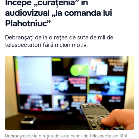
Începe „curăţenia” în
audiovizual „la comanda lui
Plahotniuc”
Debranşaţi de la o reţea de sute de mii de
telespectatori fără niciun motiv.
Debranşaţi de la o reţea de sute de mii de telespectatori fără