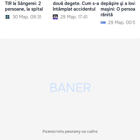
TIR la Sângerei: 2
două degete. Cum s-a
depăşire şi a lovit 
persoane, la spital
întâmplat accidentul
maşini: O persoană
rănită
30 Мар. 09:31
29 Мар. 17:41
29 Мар. 00:52
Разместить рекламу на сайте