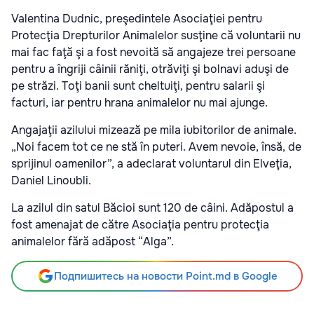
Valentina Dudnic, preşedintele Asociaţiei pentru
Protecţia Drepturilor Animalelor susţine că voluntarii nu
mai fac faţă şi a fost nevoită să angajeze trei persoane
pentru a îngriji câinii răniţi, otrăviţi şi bolnavi aduşi de
pe străzi. Toţi banii sunt cheltuiţi, pentru salarii şi
facturi, iar pentru hrana animalelor nu mai ajunge.
Angajaţii azilului mizează pe mila iubitorilor de animale.
„Noi facem tot ce ne stă în puteri. Avem nevoie, însă, de
sprijinul oamenilor”, a adeclarat voluntarul din Elveţia,
Daniel Linoubli.
La azilul din satul Băcioi sunt 120 de câini. Adăpostul a
fost amenajat de către Asociaţia pentru protecţia
animalelor fără adăpost “Alga”.
Подпишитесь на новости Point.md в Google