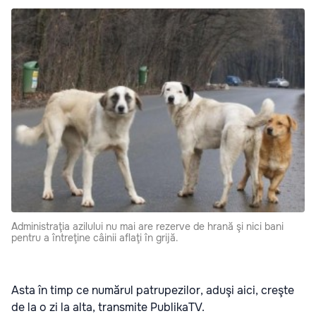
Administraţia azilului nu mai are rezerve de hrană şi nici bani
pentru a întreţine câinii aflaţi în grijă.
Asta în timp ce numărul patrupezilor, aduşi aici, creşte
de la o zi la alta, transmite PublikaTV.