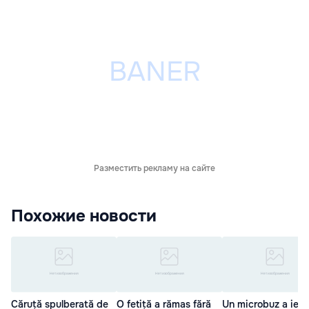
Разместить рекламу на сайте
Похожие новости
Căruță spulberată de
O fetiță a rămas fără
Un microbuz a ieşit