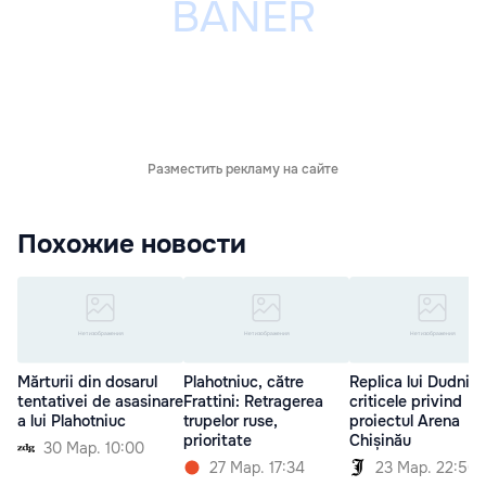
Разместить рекламу на сайте
Похожие новости
Mărturii din dosarul
Plahotniuc, către
Replica lui Dudnic 
tentativei de asasinare
Frattini: Retragerea
criticele privind
a lui Plahotniuc
trupelor ruse,
proiectul Arena
prioritate
Chișinău
30 Мар. 10:00
27 Мар. 17:34
23 Мар. 22:50