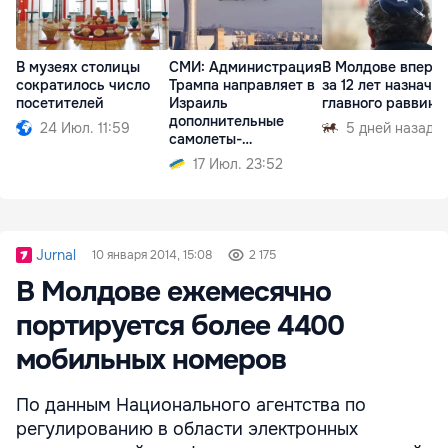
В музеях столицы
СМИ: Администрация
В Молдове вперв
сократилось число
Трампа направляет в
за 12 лет назначат
посетителей
Израиль
главного раввина
дополнительные
24 Июл. 11:59
5 дней назад
самолеты-
заправщики
17 Июл. 23:52
Jurnal
10 января 2014, 15:08
2 175
В Молдове ежемесячно
портируется более 4400
мобильных номеров
По данным Национального агентства по
регулированию в области электронных