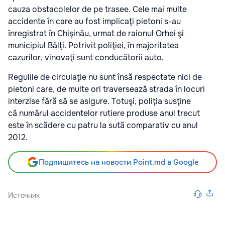
cauza obstacolelor de pe trasee. Cele mai multe
accidente în care au fost implicaţi pietoni s-au
înregistrat în Chişinău, urmat de raionul Orhei şi
municipiul Bălţi. Potrivit poliţiei, în majoritatea
cazurilor, vinovaţi sunt conducătorii auto.
Regulile de circulaţie nu sunt însă respectate nici de
pietoni care, de multe ori traversează strada în locuri
interzise fără să se asigure. Totuşi, poliţia susţine
că numărul accidentelor rutiere produse anul trecut
este în scădere cu patru la sută comparativ cu anul
2012.
Подпишитесь на новости Point.md в Google
Источник