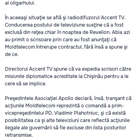
al oligarhului.
În aceeaşi situaţie se află şi radiodifuzorul Accent TV.
Conducerea postului de televiziune susţine că a fost
exclusă din reţea chiar în noaptea de Revelion. Abia azi
au primit o scrisoare prin care au fost anunţaţi că
Moldtelecom întrerupe contractul, fără însă a spune şi
de ce.
Directorul Accent TV spune că va expedia scrisori către
misiunile diplomatice acreditate la Chişinău pentru a le
cere să se implice.
Preşedintele Asociaţiei Apollo declară, însă, tranşant că
acţiunile Moldtelecom reprezintă o comandă a prim-
vicepreşedintelui PD, Vladimir Plahotniuc, şi că există
posibilitatea ca şi alte televiziuni care reflectă acţiunile
ilegale ale guvernării să fie excluse din lista posturilor
retransmise.