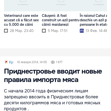
Veterinarul care este
Căușeni: A fost
În raionul Cahul a f
acuzat că a făcut sex
construit un azil pentru
deschis un azil pen
cu 5.000 de câini
câinii maidanezi
persoane în etate
28 Мар. 23:40
5 Мар. 17:51
13 Фев. 14:46
Kp
10 января 2014, 14:55
1 677
Приднестровье вводит новые
правила импорта мяса
С начала 2014 года физическим лицам
запрещено ввозить в Приднестровье более
десяти килограммов мяса и готовых мясных
продуктов .