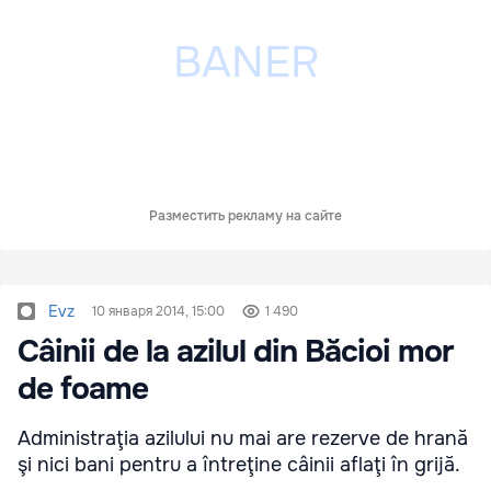
Разместить рекламу на сайте
Evz
10 января 2014, 15:00
1 490
Câinii de la azilul din Băcioi mor
de foame
Administraţia azilului nu mai are rezerve de hrană
şi nici bani pentru a întreţine câinii aflaţi în grijă.