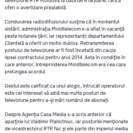
televiziune RTR Moldova la data de 4 ianuarie, fără a
oferi o avertizare prealabilă.
Conducerea radiodifuzorului susţine că în momentul
sistării, administraţia Moldtelecom s-a aflat în vacanţă
peste hotarele ţării, iar reprezentanţii departamentului
Clientelă a oferit un motiv dubios. Retransmiterea
postului de televiziune ar fi fost încetată din cauza
lipsei contractului pentru anul 2014. Asta în condiţile în
care anterior, întreprinderea Moldtelecom era cea care
prelungea acordul.
Gestul este calificat ca unul alogic, întrucât operatorul
este cel interesat să aibă mai multe posturi de
televiziune pentru a-şi mări numărul de abonaţi.
Despre Agenţia Casa Media s-a scris anterior că
aparţine lui Vladimir Plahotniuc, iar posturile menţionate
de vicedirectorul RTR fac şi ele parte din imperiul media