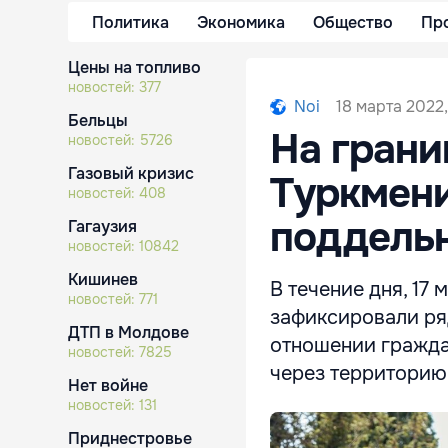
Политика
Экономика
Общество
Пр
Цены на топливо
новостей:
377
18 марта 2022,
Noi
Бельцы
На грани
новостей:
5726
Газовый кризис
Туркмен
новостей:
408
поддель
Гагаузия
новостей:
10842
Кишинев
В течение дня, 17
новостей:
771
зафиксировали ря
ДТП в Молдове
отношении гражда
новостей:
7825
через территорию
Нет войне
новостей:
131
Приднестровье