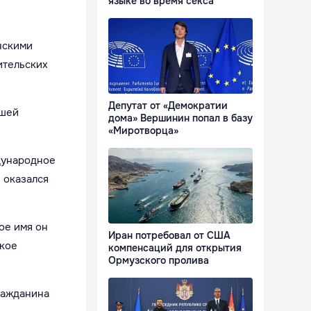
языке во время секса
нскими
ительских
Депутат от «Демократии
йшей
дома» Вершинин попал в базу
«Миротворца»
дународное
 оказался
ое имя он
Иран потребовал от США
ское
компенсаций для открытия
Ормузского пролива
ражданина