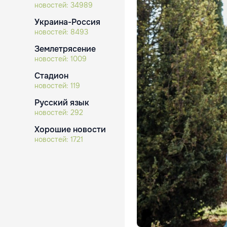
новостей:
34989
Украина-Россия
новостей:
8493
Землетрясение
новостей:
1009
Стадион
новостей:
119
Русский язык
новостей:
292
Хорошие новости
новостей:
1721