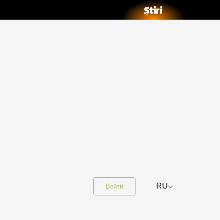
⌵
RU
Войти