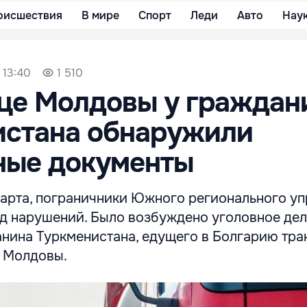
оисшествия
В мире
Спорт
Леди
Авто
Нау
 13:40
1 510
це Молдовы у граждан
истана обнаружили
ные документы
 марта, пограничники Южного регионального у
д нарушений. Было возбуждено уголовное дел
нина Туркменистана, едущего в Болгарию тра
 Молдовы.