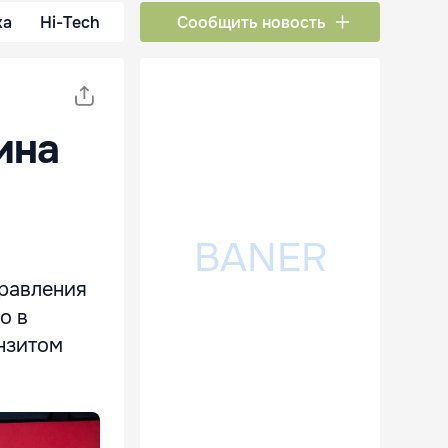
ка
Hi-Tech
Сообщить новость
ина
правления
о в
нзитом