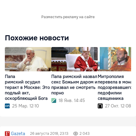
Разместить рекламу на сайте
Похожие новости
Папа
Папа римский назвал
Митрополия
римский осудил
секс Божьим даром и
перевела в монах
теракт в Москве: Это
призвал не смотреть
подозревавшегос
подлый акт,
порно
педофилии
оскорбляющий Бога
священника
18 Янв. 14:45
25 Мар. 12:10
27 Окт. 12:08
Gazeta
26 августа 2018, 23:13
2 043