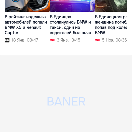
В рейтинг надежных
В Единцах
В Единецком рай
автомобилей попали
столкнулись BMW и
женщина погибла
BMW X5 и Renault
такси, один из
попав под колеса
Captur
водителей был пьян
BMW
18 Янв. 08:47
3 Янв. 13:45
5 Ноя. 08:36