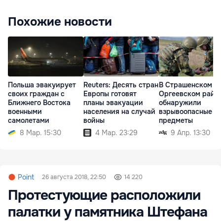
Похожие новости
Польша эвакуирует
Reuters: Десять стран
В Страшенском и
своих граждан с
Европы готовят
Оргеевском райо
Ближнего Востока
планы эвакуации
обнаружили
военными
населения на случай
взрывоопасные
самолетами
войны
предметы
8 Мар. 15:30
4 Мар. 23:29
9 Апр. 13:30
Point
26 августа 2018, 22:50
14 220
Протестующие расположили
палатки у памятника Штефана