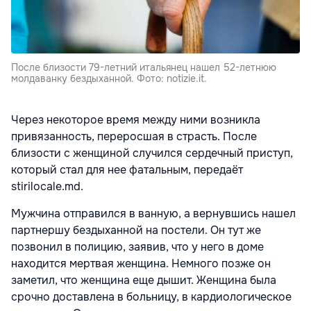
После близости 79-летний итальянец нашел 52-летнюю
молдаванку бездыханной. Фото: notizie.it.
Через некоторое время между ними возникла
привязанность, переросшая в страсть. После
близости с женщиной случился сердечный приступ,
который стал для нее фатальным, передаёт
stirilocale.md.
Мужчина отправился в ванную, а вернувшись нашел
партнершу бездыханной на постели. Он тут же
позвонил в полицию, заявив, что у него в доме
находится мертвая женщина. Немного позже он
заметил, что женщина еще дышит. Женщина была
срочно доставлена в больницу, в кардиологическое