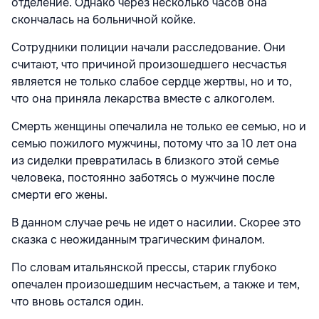
отделение. Однако через несколько часов она
скончалась на больничной койке.
Сотрудники полиции начали расследование. Они
считают, что причиной произошедшего несчастья
является не только слабое сердце жертвы, но и то,
что она приняла лекарства вместе с алкоголем.
Смерть женщины опечалила не только ее семью, но и
семью пожилого мужчины, потому что за 10 лет она
из сиделки превратилась в близкого этой семье
человека, постоянно заботясь о мужчине после
смерти его жены.
В данном случае речь не идет о насилии. Скорее это
сказка с неожиданным трагическим финалом.
По словам итальянской прессы, старик глубоко
опечален произошедшим несчастьем, а также и тем,
что вновь остался один.