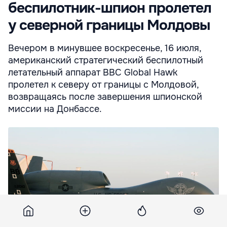
беспилотник-шпион пролетел
у северной границы Молдовы
Вечером в минувшее воскресенье, 16 июля,
американский стратегический беспилотный
летательный аппарат ВВС Global Hawk
пролетел к северу от границы с Молдовой,
возвращаясь после завершения шпионской
миссии на Донбассе.