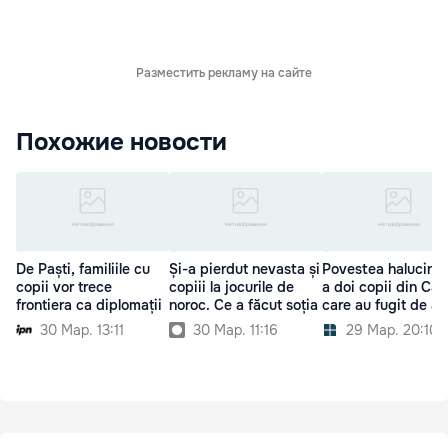
Разместить рекламу на сайте
Похожие новости
De Paști, familiile cu
Și-a pierdut nevasta și
Povestea halucina
copii vor trece
copiii la jocurile de
a doi copii din Căl
frontiera ca diplomații
noroc. Ce a făcut soția
care au fugit de a
30 Мар. 13:11
30 Мар. 11:16
29 Мар. 20:10