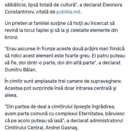
sălbăticie, lipsă totală de cultură", a declarat Eleonora
Constantinov, citată de
publika.md
.
Un prieten al familiei susţine că hoţii au încercat să
revină la locul faptei şi să ia şi celelalte elemente din
bronz.
"Erau ascunse în frunze aceste două prăjini mari fiindcă
să ridici acest element este foarte greu. Ei patru puteau
să fie, doi dintr-o parte, doi din altă parte", a declarat
Dumitru Bălan.
În cimitir sunt amplasate trei camere de supraveghere.
Acestea pot surprinde însă doar intrarea centrală şi
aleea.
"Din partea de deal a cimitirului lipseşte îngrădirea,
avem parte comună cu complexul Eternitatea, bănuiesc
că pe acolo puteau să iasă", a declarat administratorul
Cimitirului Central, Andrei Gasnaş.