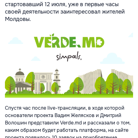
стартовавший 12 июля, уже в первые часы
своей деятельности заинтересовал жителей
Молдовы.
Спустя час после live-трансляции, в ходе которой
основатели проекта Вадим Желясков и Дмитрий
Волошин представили Verde.md и рассказали о том,
каким образом будет работать платформа, на сайте
проекта появилось 10 заявок на приобретение