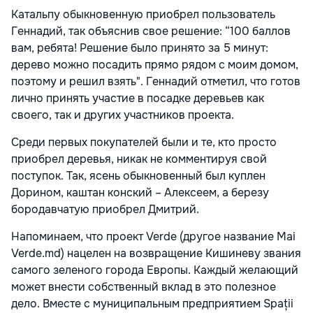
Катальпу обыкновенную приобрел пользователь
Геннадий, так объяснив свое решение: “100 баллов
вам, ребята! Решение было принято за 5 минут:
дерево можно посадить прямо рядом с моим домом,
поэтому и решил взять". Геннадий отметил, что готов
лично принять участие в посадке деревьев как
своего, так и других участников проекта.
Среди первых покупателей были и те, кто просто
приобрел деревья, никак не комментируя свой
поступок. Так, ясень обыкновенный был куплен
Дорином, каштан конский – Алексеем, а березу
бородавчатую приобрел Дмитрий.
Напоминаем, что проект Verde (другое название Mai
Verde.md) нацелен на возвращение Кишиневу звания
самого зеленого города Европы. Каждый желающий
может внести собственный вклад в это полезное
дело. Вместе с муниципальным предприятием Spații