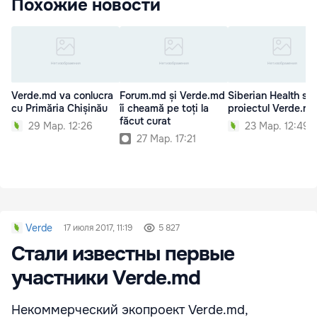
Похожие новости
Verde.md va conlucra
Forum.md și Verde.md
Siberian Health sus
cu Primăria Chișinău
îi cheamă pe toți la
proiectul Verde.md
făcut curat
29 Мар. 12:26
23 Мар. 12:49
27 Мар. 17:21
Verde
17 июля 2017, 11:19
5 827
Стали известны первые
участники Verde.md
Некоммерческий экопроект Verde.md,