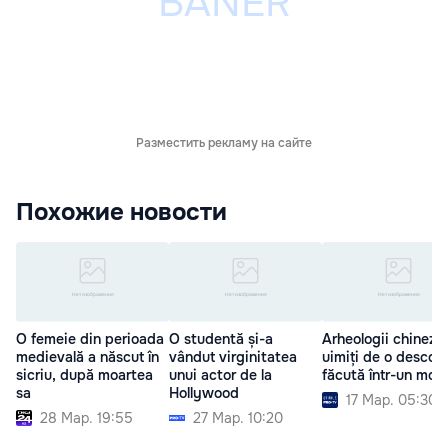
Разместить рекламу на сайте
Похожие новости
O femeie din perioada
O studentă și-a
Arheologii chinezi,
medievală a născut în
vândut virginitatea
uimiți de o descop
sicriu, după moartea
unui actor de la
făcută într-un mor
sa
Hollywood
17 Мар. 05:30
28 Мар. 19:55
27 Мар. 10:20