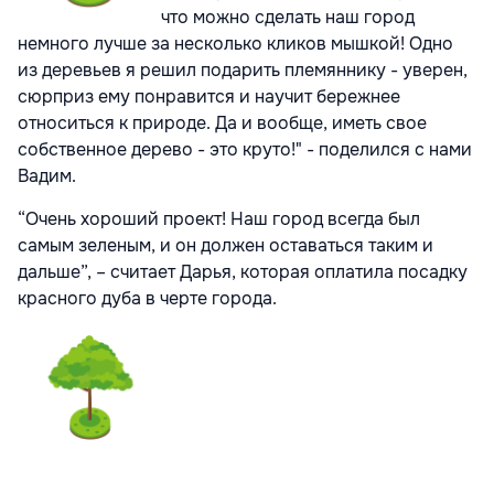
что можно сделать наш город
немного лучше за несколько кликов мышкой! Одно
из деревьев я решил подарить племяннику - уверен,
сюрприз ему понравится и научит бережнее
относиться к природе. Да и вообще, иметь свое
собственное дерево - это круто!" - поделился с нами
Вадим.
“Очень хороший проект! Наш город всегда был
самым зеленым, и он должен оставаться таким и
дальше”, – считает Дарья, которая оплатила посадку
красного дуба в черте города.