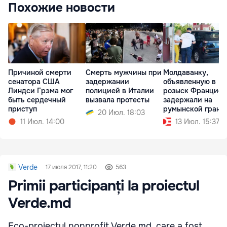
Похожие новости
Причиной смерти
Смерть мужчины при
Молдаванку,
сенатора США
задержании
объявленную в
Линдси Грэма мог
полицией в Италии
розыск Францией
быть сердечный
вызвала протесты
задержали на
приступ
румынской грани
20 Июл. 18:03
11 Июл. 14:00
13 Июл. 15:37
Verde
17 июля 2017, 11:20
563
Primii participanți la proiectul
Verde.md
Eco-proiectul nonprofit Verde.md, care a fost