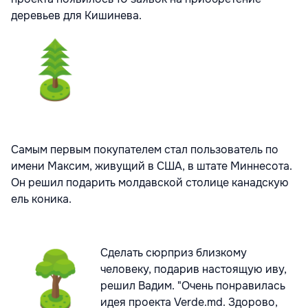
деревьев для Кишинева.
Самым первым покупателем стал пользователь по
имени Максим, живущий в США, в штате Миннесота.
Он решил подарить молдавской столице канадскую
ель коника.
Сделать сюрприз близкому
человеку, подарив настоящую иву,
решил Вадим.
"Очень понравилась
идея проекта Verde.md. Здорово,