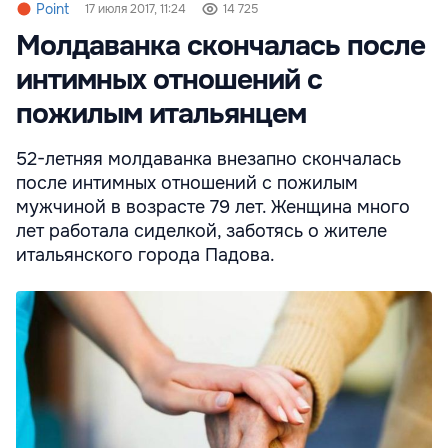
Point
17 июля 2017, 11:24
14 725
Молдаванка скончалась после
интимных отношений с
пожилым итальянцем
52-летняя молдаванка внезапно скончалась
после интимных отношений с пожилым
мужчиной в возрасте 79 лет. Женщина много
лет работала сиделкой, заботясь о жителе
итальянского города Падова.