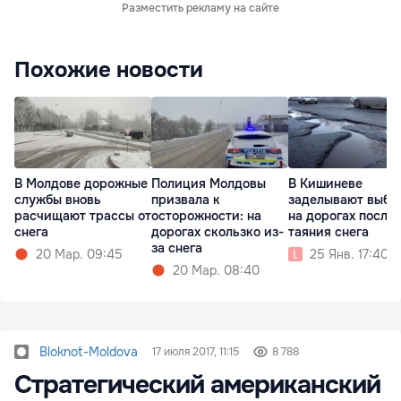
Разместить рекламу на сайте
Похожие новости
В Молдове дорожные
Полиция Молдовы
В Кишиневе
службы вновь
призвала к
заделывают выбо
расчищают трассы от
осторожности: на
на дорогах после
снега
дорогах скользко из-
таяния снега
за снега
20 Мар. 09:45
25 Янв. 17:40
20 Мар. 08:40
Bloknot-Moldova
17 июля 2017, 11:15
8 788
Стратегический американский