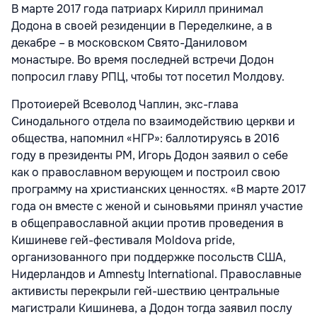
В марте 2017 года патриарх Кирилл принимал
Додона в своей резиденции в Переделкине, а в
декабре – в московском Свято-Даниловом
монастыре. Во время последней встречи Додон
попросил главу РПЦ, чтобы тот посетил Молдову.
Протоиерей Всеволод Чаплин, экс-глава
Синодального отдела по взаимодействию церкви и
общества, напомнил «НГР»: баллотируясь в 2016
году в президенты РМ, Игорь Додон заявил о себе
как о православном верующем и построил свою
программу на христианских ценностях. «В марте 2017
года он вместе с женой и сыновьями принял участие
в общеправославной акции против проведения в
Кишиневе гей-фестиваля Moldova pride,
организованного при поддержке посольств США,
Нидерландов и Amnesty International. Православные
активисты перекрыли гей-шествию центральные
магистрали Кишинева, а Додон тогда заявил послу