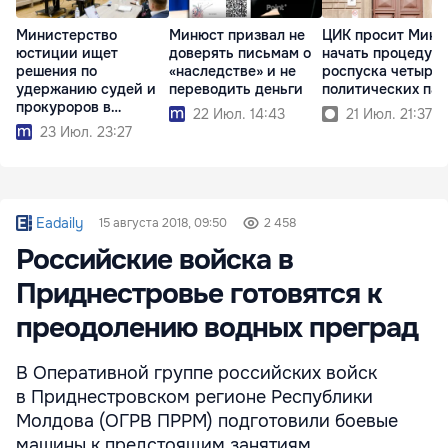
Министерство
Минюст призвал не
ЦИК просит Миню
юстиции ищет
доверять письмам о
начать процедур
решения по
«наследстве» и не
роспуска четырёх
удержанию судей и
переводить деньги
политических па
прокуроров в
22 Июл. 14:43
21 Июл. 21:37
системе
23 Июл. 23:27
Eadaily
15 августа 2018, 09:50
2 458
Российские войска в
Приднестровье готовятся к
преодолению водных преград
В Оперативной группе российских войск
в Приднестровском регионе Республики
Молдова (ОГРВ ПРРМ) подготовили боевые
машины к предстоящим занятиям