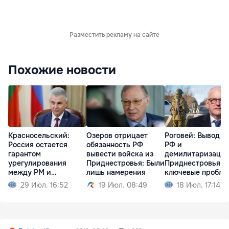
Разместить рекламу на сайте
Похожие новости
Красносельский:
Озеров отрицает
Роговей: Вывод в
Россия остается
обязанность РФ
РФ и
гарантом
вывести войска из
демилитаризаци
урегулирования
Приднестровья: Были
Приднестровья -
между РМ и
лишь намерения
ключевые пробле
Приднестровьем
29 Июл. 16:52
19 Июл. 08:49
18 Июл. 17:14