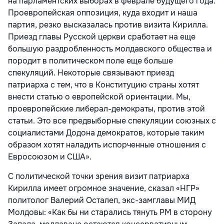
на парламентских выборах в феврале будущего года.
Проевропейская оппозиция, куда входит и наша
партия, резко высказалась против визита Кирилла.
Приезд главы Русской церкви сработает на еще
большую раздробленность молдавского общества и
породит в политическом поле еще больше
спекуляций. Некоторые связывают приезд
патриарха с тем, что в Конституцию страны хотят
внести статью о европейской ориентации. Мы,
проевропейские либерал-демократы, против этой
статьи. Это все предвыборные спекуляции союзных с
социалистами Додона демократов, которые таким
образом хотят наладить испорченные отношения с
Евросоюзом и США».
С политической точки зрения визит патриарха
Кирилла имеет огромное значение, сказал «НГР»
политолог Валерий Осталеп, экс-замглавы МИД
Молдовы: «Как бы ни старались тянуть РМ в сторону