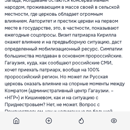
Запада, молдаване остаются консервативным
народом, проживающим в массе своей в сельской
местности, где церковь обладает огромным
влиянием. Авторитет и престиж церкви на первом
месте в государстве, это, в частности, показывают
ежегодные соцопросы. Визит патриарха Кирилла
окажет влияние и на предвыборную ситуацию, даст
определенный мобилизационный ресурс. Симпатии
большинства молдаван в основном пророссийские.
Гагаузия, куда, как сообщают российские СМИ,
хочет приехать патриарх, вообще на 100%
пророссийский регион. Но может ли Русская
церковь оказать влияние на спорные моменты между
Комратом (административный центр Гагаузии. –
«НГР») и Кишиневом, как и на ситуацию с
Приднестровьем? Нет, не может. Вопрос с
Приднестровьем, как и надуманные по большей
части проблемы Кишинева с Гагаузией, – это игры
политиков из Кишинева, Комрата и Тирасполя».