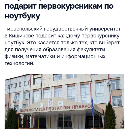
подарит первокурсникам по
ноутбуку
Тираспольский государственный университет
в Кишиневе подарит каждому первокурснику
ноутбук. Это касается только тех, кто выберет
для получения образования факультеты
физики, математики и информационных
технологий.