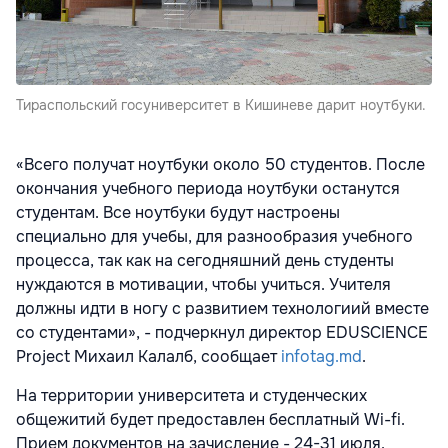
Тираспольский госуниверситет в Кишиневе дарит ноутбуки.
«Всего получат ноутбуки около 50 студентов. После
окончания учебного периода ноутбуки останутся
студентам. Все ноутбуки будут настроены
специально для учебы, для разнообразия учебного
процесса, так как на сегодняшний день студенты
нуждаются в мотивации, чтобы учиться. Учителя
должны идти в ногу с развитием технологиий вместе
со студентами», - подчеркнул директор EDUSCIENCE
Project Михаил Калалб, сообщает
infotag.md
.
На территории университета и студенческих
общежитий будет предоставлен бесплатный Wi-fi.
Прием документов на зачисление - 24-31 июля.