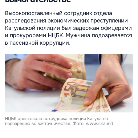
Высокопоставленный сотрудник отдела
расследования экономических преступлении
Кагульской полиции был задержан офицерами
и прокурорами НЦБК. Мужчина подозревается
в пассивной коррупции.
НЦБК арестовала сотрудника полиции Кагула по
подозрению во взяточничестве. Фото: www.cna.md