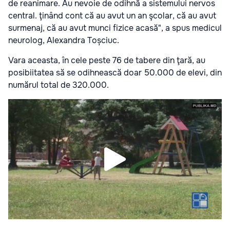
de reanimare. Au nevoie de odihnă a sistemului nervos
central. ţinând cont că au avut un an şcolar, că au avut
surmenaj, că au avut munci fizice acasă", a spus medicul
neurolog, Alexandra Toșciuc.
Vara aceasta, în cele peste 76 de tabere din ţară, au
posibiitatea să se odihnească doar 50.000 de elevi, din
numărul total de 320.000.