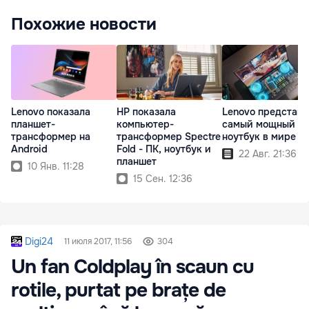
Похожие новости
Lenovo показала
HP показала
Lenovo представ
планшет-
компьютер-
самый мощный
трансформер на
трансформер Spectre
ноутбук в мире
Android
Fold - ПК, ноутбук и
22 Авг. 21:36
планшет
10 Янв. 11:28
15 Сен. 12:36
Digi24
11 июля 2017, 11:56
304
Un fan Coldplay în scaun cu
rotile, purtat pe brațe de