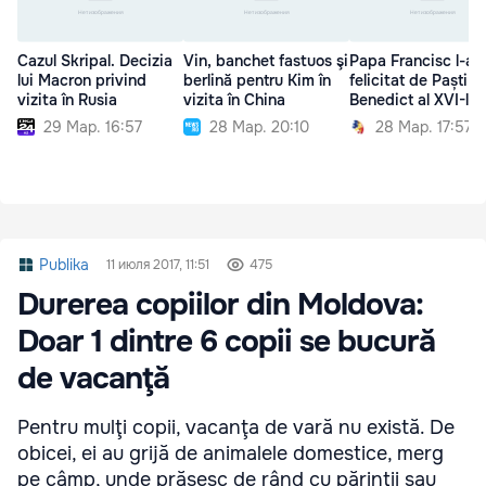
Cazul Skripal. Decizia
Vin, banchet fastuos şi
Papa Francisc l-a
lui Macron privind
berlină pentru Kim în
felicitat de Paști p
vizita în Rusia
vizita în China
Benedict al XVI-lea
29 Мар. 16:57
28 Мар. 20:10
28 Мар. 17:57
Publika
11 июля 2017, 11:51
475
Durerea copiilor din Moldova:
Doar 1 dintre 6 copii se bucură
de vacanţă
Pentru mulţi copii, vacanţa de vară nu există. De
obicei, ei au grijă de animalele domestice, merg
pe câmp, unde prășesc de rând cu părinţii sau