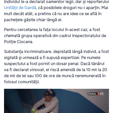
Individul le-a declarat oamenilor legii, dar și reporterului
Unității de Gardă
, că posibilele droguri nu-i aparțin. Mai
mult decât atât, a pretins că nu are idee ce se află în
pachețele găsite chiar lângă el.
Pentru cercetarea la fața locului în acest caz, a fost
chemată grupa operativă din cadrul Inspectoratului de
Poliție Ciocana.
Substanța incriminatoare, depistată lângă individ, a fost
sigilată şi urmează a fi supusă expertizei. Pe numele
suspectului a fost pornit un dosar penal. Dacă tânărul
va fi declarat vinovat, el riscă amendă de la 10 mii la 20
de mii de lei sau 100 de ore de muncă neremunerată în
folosul comunității.