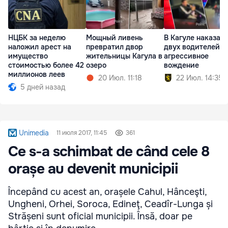
НЦБК за неделю
Мощный ливень
В Кагуле наказал
наложил арест на
превратил двор
двух водителей з
имущество
жительницы Кагула в
агрессивное
стоимостью более 42
озеро
вождение
миллионов леев
20 Июл. 11:18
22 Июл. 14:35
5 дней назад
Unimedia
11 июля 2017, 11:45
361
Ce s-a schimbat de când cele 8
orașe au devenit municipii
Începând cu acest an, orașele Cahul, Hânceşti,
Ungheni, Orhei, Soroca, Edineţ, Ceadîr-Lunga și
Strășeni sunt oficial municipii. Însă, doar pe