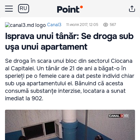
RU
Canal3
11 июля 2017, 12:05
567
Isprava unui tânăr: Se droga sub
uşa unui apartament
Se droga în scara unui bloc din sectorul Ciocana
al Capitalei. Un tânăr de 21 de ani a băgat-o în
sperieți pe o femeie care a dat peste individ chiar
sub uşa apartamentului ei. Bănuind că acesta
consumă substanțe interzise, locatara a sunat
imediat la 902.