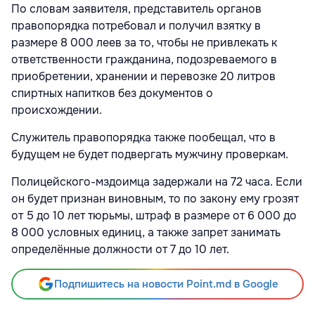
По словам заявителя, представитель органов
правопорядка потребовал и получил взятку в
размере 8 000 леев за то, чтобы не привлекать к
ответственности гражданина, подозреваемого в
приобретении, хранении и перевозке 20 литров
спиртных напитков без документов о
происхождении.
Служитель правопорядка также пообещал, что в
будущем не будет подвергать мужчину проверкам.
Полицейского-мздоимца задержали на 72 часа. Если
он будет признан виновным, то по закону ему грозят
от 5 до 10 лет тюрьмы, штраф в размере от 6 000 до
8 000 условных единиц, а также запрет занимать
определённые должности от 7 до 10 лет.
Подпишитесь на новости Point.md в Google