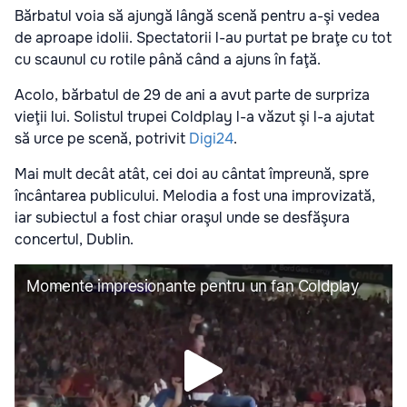
Bărbatul voia să ajungă lângă scenă pentru a-şi vedea
de aproape idolii. Spectatorii l-au purtat pe braţe cu tot
cu scaunul cu rotile până când a ajuns în faţă.
Acolo, bărbatul de 29 de ani a avut parte de surpriza
vieţii lui. Solistul trupei Coldplay l-a văzut şi l-a ajutat
să urce pe scenă, potrivit
Digi24
.
Mai mult decât atât, cei doi au cântat împreună, spre
încântarea publicului. Melodia a fost una improvizată,
iar subiectul a fost chiar oraşul unde se desfăşura
concertul, Dublin.