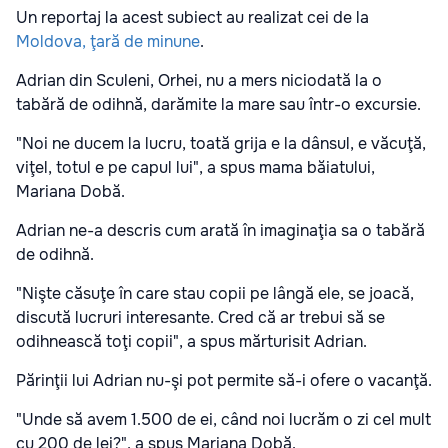
Un reportaj la acest subiect au realizat cei de la
Moldova, ţară de minune
.
Adrian din Sculeni, Orhei, nu a mers niciodată la o
tabără de odihnă, darămite la mare sau într-o excursie.
"Noi ne ducem la lucru, toată grija e la dânsul, e văcuţă,
viţel, totul e pe capul lui", a spus mama băiatului,
Mariana Dobă.
Adrian ne-a descris cum arată în imaginaţia sa o tabără
de odihnă.
"Nişte căsuţe în care stau copii pe lângă ele, se joacă,
discută lucruri interesante. Cred că ar trebui să se
odihnească toţi copii", a spus mărturisit Adrian.
Părinţii lui Adrian nu-şi pot permite să-i ofere o vacanţă.
"Unde să avem 1.500 de ei, când noi lucrăm o zi cel mult
cu 200 de lei?", a spus Mariana Dobă.