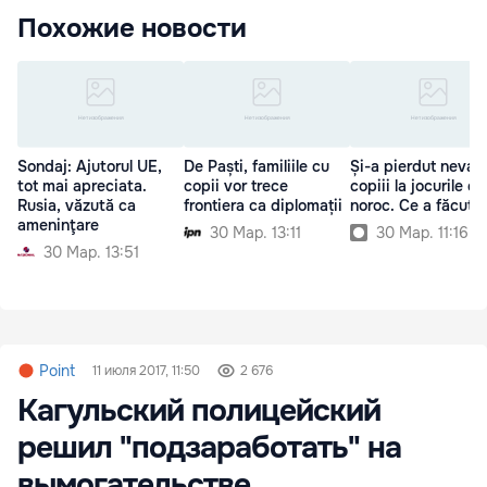
Похожие новости
Sondaj: Ajutorul UE,
De Paști, familiile cu
Și-a pierdut nevast
tot mai apreciata.
copii vor trece
copiii la jocurile de
Rusia, văzută ca
frontiera ca diplomații
noroc. Ce a făcut s
ameninţare
30 Мар. 13:11
30 Мар. 11:16
30 Мар. 13:51
Point
11 июля 2017, 11:50
2 676
Кагульский полицейский
решил "подзаработать" на
вымогательстве