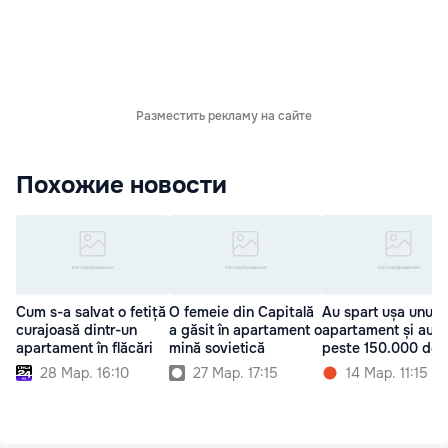
Разместить рекламу на сайте
Похожие новости
Cum s-a salvat o fetiță
O femeie din Capitală
Au spart ușa unui
curajoasă dintr-un
a găsit în apartament o
apartament și au f
apartament în flăcări
mină sovietică
peste 150.000 de l
28 Мар. 16:10
27 Мар. 17:15
14 Мар. 11:15