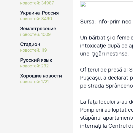
новостей:
34987
Украина-Россия
новостей:
8490
Sursa: info-prim neo
Землетрясение
новостей:
1009
Un bărbat şi o femeie d
Стадион
intoxicaţie după ce a
новостей:
119
unei ţigări nestinse.
Русский язык
новостей:
292
Ofiţerul de presă al Se
Хорошие новости
Puşcaşu, a declarat p
новостей:
1721
pe strada Sprâncenoai
La faţa locului s-au d
Pompierii au luptat cu
stăpânul apartamentul
internaţi la Centrul 