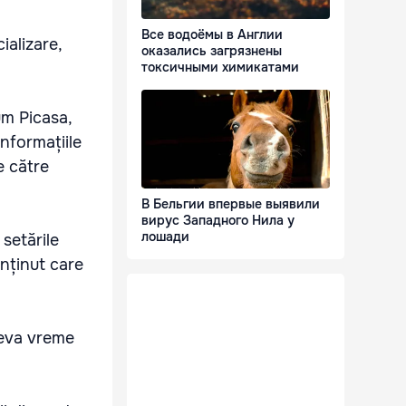
Все водоёмы в Англии
ializare,
оказались загрязнены
токсичными химикатами
um Picasa,
nformațiile
e către
В Бельгии впервые выявили
вирус Западного Нила у
лошади
setările
onținut care
ceva vreme