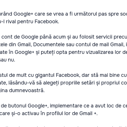
rând Google+ care se vrea a fi următorul pas spre soc
u-l rival pentru Facebook.
n cont de Google până acum și au folosit servicii prec
le din Gmail, Documentele sau contul de mail Gmail, i
ate în Google+ și puteți opta pentru vizualizarea lor d
sau nu.
ul de mult cu gigantul Facebook, dar stă mai bine cu 
te, lăsându-vă să alegeți propriile setări și propriul c
agina dumnevoastră.
it de butonul Google+, implementare ce a avut loc de 
are și-o activau în profilul lor de Gmail +.