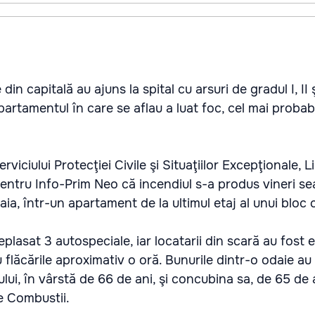
in capitală au ajuns la spital cu arsuri de gradul I, II şi
partamentul în care se aflau a luat foc, cel mai probab
rviciului Protecţiei Civile şi Situaţiilor Excepţionale, Li
entru Info-Prim Neo că incendiul s-a produs vineri seara
a, într-un apartament de la ultimul etaj al unui bloc c
eplasat 3 autospeciale, iar locatarii din scară au fost 
 flăcările aproximativ o oră. Bunurile dintr-o odaie au 
ui, în vârstă de 66 de ani, şi concubina sa, de 65 de a
de Combustii.