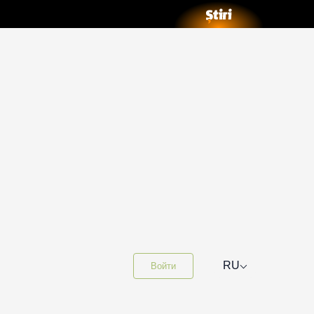
⌵
RU
Войти