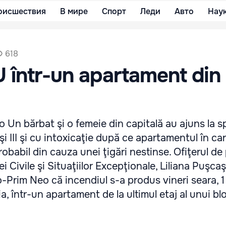
оисшествия
В мире
Спорт
Леди
Авто
Нау
618
 într-un apartament din
o Un bărbat şi o femeie din capitală au ajuns la sp
I şi III şi cu intoxicaţie după ce apartamentul în ca
probabil din cauza unei ţigări nestinse. Ofiţerul de
ei Civile şi Situaţiilor Excepţionale, Liliana Puşcaş
-Prim Neo că incendiul s-a produs vineri seara, 1 
, într-un apartament de la ultimul etaj al unui bl