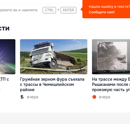
Нашли ошибку в тексте
+
делите ее и нажмите
CTRL
ENTER
Сообщите нам!
сти
ТП с
Гружёная зерном фура съехала
На трассе между 
с трассы в Чимишлийском
Рышканами после 
е
районе
проезжую часть у
вчера
вчера