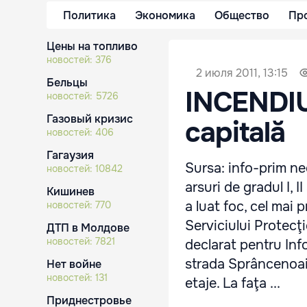
Политика
Экономика
Общество
Пр
Цены на топливо
новостей:
376
2 июля 2011, 13:15
Бельцы
INCENDIU
новостей:
5726
Газовый кризис
capitală
новостей:
406
Гагаузия
Sursa: info-prim ne
новостей:
10842
arsuri de gradul I, I
Кишинев
a luat foc, cel mai 
новостей:
770
Serviciului Protecţi
ДТП в Молдове
новостей:
7821
declarat pentru Info
strada Sprâncenoaia
Нет войне
новостей:
131
etaje. La faţa ...
Приднестровье