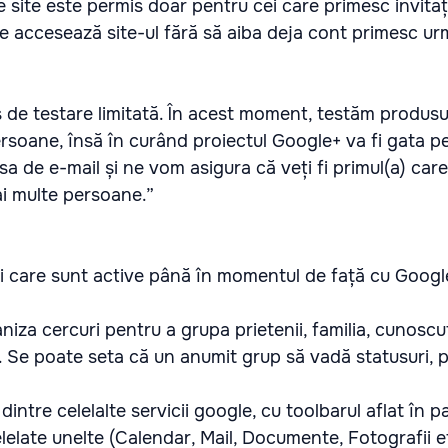
ite este permis doar pentru cei care primesc invitați
care accesează site-ul fără să aiba deja cont primesc ur
 de testare limitată. În acest moment, testăm produsul
rsoane, însă în curând proiectul Google+ va fi gata p
a de e-mail și ne vom asigura că veți fi primul(a) care
i multe persoane.”
ți care sunt active până în momentul de față cu Googl
niza cercuri pentru a grupa prietenii, familia, cunoscuț
. Se poate seta că un anumit grup să vadă statusuri, p
dintre celelalte servicii google, cu toolbarul aflat în 
elelate unelte (Calendar, Mail, Documente, Fotografii e