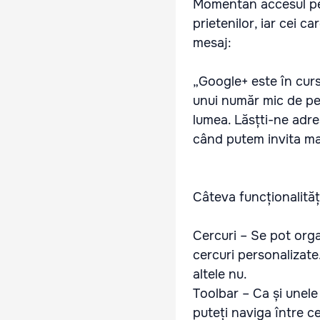
Momentan accesul pe s
prietenilor, iar cei 
mesaj:
„Google+ este în curs
unui număr mic de pe
lumea. Lăsțti-ne adres
când putem invita ma
Câteva funcționalită
Cercuri – Se pot orga
cercuri personalizate
altele nu.
Toolbar – Ca și unele 
puteți naviga între c