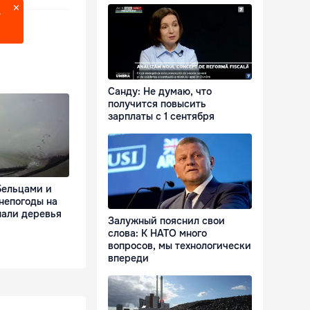
?
Санду: Не думаю, что
получится повысить
зарплаты с 1 сентября
Бельцами и
непогоды на
пали деревья
Залужный пояснил свои
слова: К НАТО много
вопросов, мы технологически
впереди