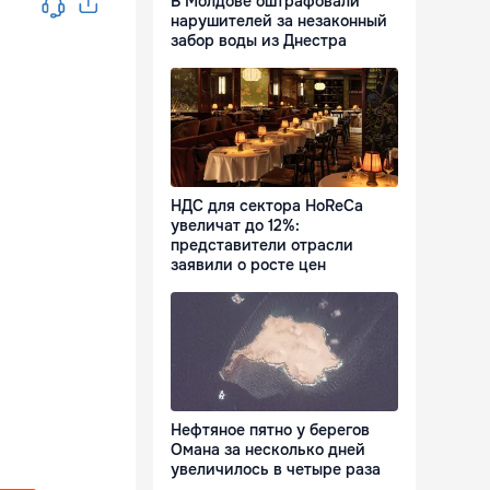
В Молдове оштрафовали
нарушителей за незаконный
забор воды из Днестра
НДС для сектора HoReCa
увеличат до 12%:
представители отрасли
заявили о росте цен
Нефтяное пятно у берегов
Омана за несколько дней
увеличилось в четыре раза