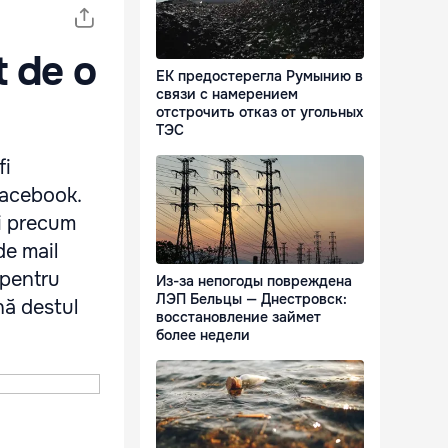
t de o
ЕК предостерегла Румынию в
связи с намерением
отстрочить отказ от угольных
ТЭС
fi
 Facebook.
ii precum
de mail
 pentru
Из-за непогоды повреждена
ЛЭП Бельцы — Днестровск:
nă destul
восстановление займет
более недели