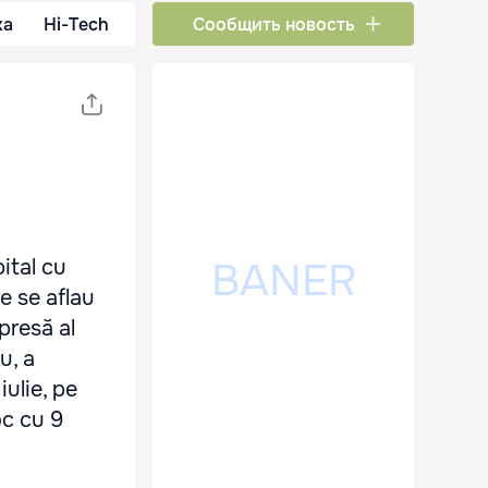
ка
Hi-Tech
Сообщить новость
ital cu
re se aflau
 presă al
u, a
iulie, pe
oc cu 9