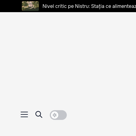
Nivel critic pe Nistru: Stația ce alimentea