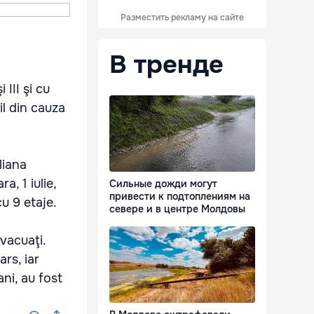
Разместить рекламу на сайте
В тренде
 III şi cu
il din cauza
liana
, 1 iulie,
Сильные дожди могут
привести к подтоплениям на
u 9 etaje.
севере и в центре Молдовы
evacuaţi.
ars, iar
ni, au fost