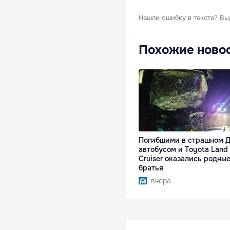
Нашли ошибку в тексте?
Вы
Похожие ново
Погибшими в страшном Д
автобусом и Toyota Land
Cruiser оказались родны
братья
вчера