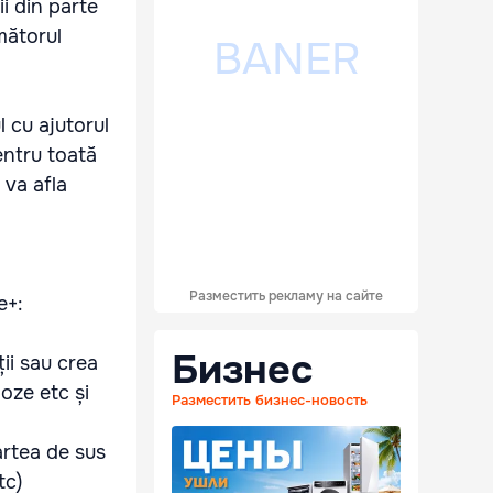
i din parte
mătorul
 cu ajutorul
entru toată
 va afla
Разместить рекламу на сайте
e+:
Бизнес
ii sau crea
oze etc și
Разместить бизнес-новость
partea de sus
tc)