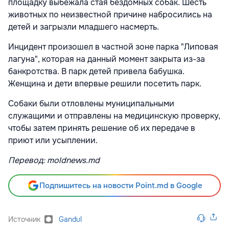
площадку выбежала стая бездомных собак. Шесть
животных по неизвестной причине набросились на
детей и загрызли младшего насмерть.
Инцидент произошел в частной зоне парка "Липовая
лагуна", которая на данный момент закрыта из-за
банкротства. В парк детей привела бабушка.
Женщина и дети впервые решили посетить парк.
Собаки были отловлены муниципальными
служащими и отправлены на медицинскую проверку,
чтобы затем принять решение об их передаче в
приют или усыплении.
Перевод: moldnews.md
Подпишитесь на новости Point.md в Google
Источник
Gandul