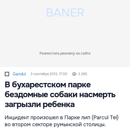
Разместить рекламу на сайте
Gandul
3 сентября 2013, 17:00
3 265
В бухарестском парке
бездомные собаки насмерть
загрызли ребенка
Инцидент произошел в Парке лип (Parcul Tei)
во втором секторе румынской столицы.