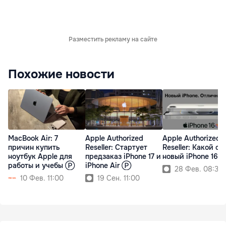
Разместить рекламу на сайте
Похожие новости
MacBook Air: 7
Apple Authorized
Apple Authorized
причин купить
Reseller: Cтартует
Reseller: Какой он,
ноутбук Apple для
предзаказ iPhone 17 и
новый iPhone 16e
работы и учебы Ⓟ
iPhone Air Ⓟ
28 Фев. 08:30
10 Фев. 11:00
19 Сен. 11:00