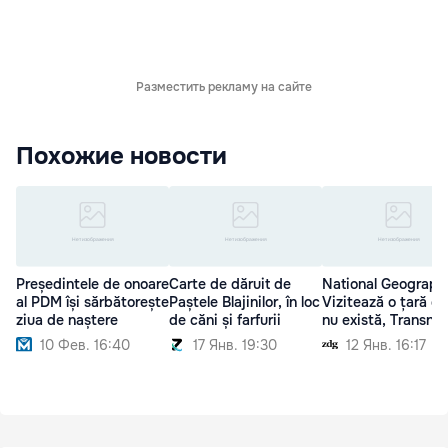
Разместить рекламу на сайте
Похожие новости
Președintele de onoare
Carte de dăruit de
National Geographi
al PDM își sărbătorește
Paștele Blajinilor, în loc
Vizitează o țară ca
ziua de naștere
de căni și farfurii
nu există, Transnis
10 Фев. 16:40
17 Янв. 19:30
12 Янв. 16:17