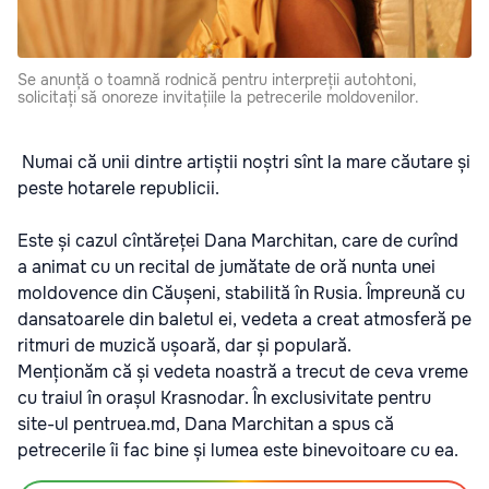
Se anunță o toamnă rodnică pentru interpreții autohtoni,
solicitați să onoreze invitațiile la petrecerile moldovenilor.
Numai că unii dintre artiștii noștri sînt la mare căutare și
peste hotarele republicii.
Este și cazul cîntăreței Dana Marchitan, care de curînd
a animat cu un recital de jumătate de oră nunta unei
moldovence din Căușeni, stabilită în Rusia. Împreună cu
dansatoarele din baletul ei, vedeta a creat atmosferă pe
ritmuri de muzică ușoară, dar și populară.
Menționăm că și vedeta noastră a trecut de ceva vreme
cu traiul în orașul Krasnodar. În exclusivitate pentru
site-ul pentruea.md, Dana Marchitan a spus că
petrecerile îi fac bine și lumea este binevoitoare cu ea.