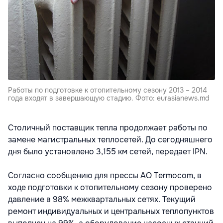
Работы по подготовке к отопительному сезону 2013 – 2014
года входят в завершающую стадию. Фото: eurasianews.md
Столичный поставщик тепла продолжает работы по
замене магистральных теплосетей. До сегодняшнего
дня было установлено 3,155 км сетей, передает IPN.
Согласно сообщению для прессы АО Termocom, в
ходе подготовки к отопительному сезону проверено
давление в 98% межквартальных сетях. Текущий
ремонт индивидуальных и центральных теплопунктов