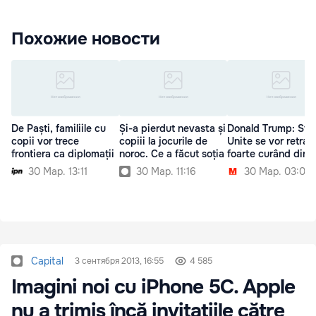
Похожие новости
De Paști, familiile cu
Și-a pierdut nevasta și
Donald Trump: Sta
copii vor trece
copiii la jocurile de
Unite se vor retrag
frontiera ca diplomații
noroc. Ce a făcut soția
foarte curând din S
30 Мар. 13:11
30 Мар. 11:16
30 Мар. 03:00
Capital
3 сентября 2013, 16:55
4 585
Imagini noi cu iPhone 5C. Apple
nu a trimis încă invitaţiile către