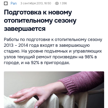
Pan
3 сентября 2013, 16:50
1 396
Подготовка к новому
отопительному сезону
завершается
Работы по подготовке к отопительному сезону
2013 – 2014 года входят в завершающую
стадию. На уровне подъемных и управляющих
узлов текущий ремонт произведен на 98% в
городе, и на 92% в пригородах.