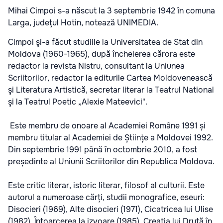
Mihai Cimpoi s-a născut la 3 septembrie 1942 în comuna
Larga, judeţul Hotin, notează UNIMEDIA.
Cimpoi şi-a făcut studiile la Universitatea de Stat din
Moldova (1960-1965), după încheierea cărora este
redactor la revista Nistru, consultant la Uniunea
Scriitorilor, redactor la editurile Cartea Moldovenească
şi Literatura Artistică, secretar literar la Teatrul National
şi la Teatrul Poetic „Alexie Mateevici".
Este membru de onoare al Academiei Române 1991 și
membru titular al Academiei de Științe a Moldovei 1992.
Din septembrie 1991 până în octombrie 2010, a fost
președinte al Uniunii Scriitorilor din Republica Moldova.
Este critic literar, istoric literar, filosof al culturii. Este
autorul a numeroase cărți, studii monografice, eseuri:
Disocieri (1969), Alte disocieri (1971), Cicatricea lui Ulise
(1982), Întoarcerea la izvoare (1985), Creaţia lui Druţă în