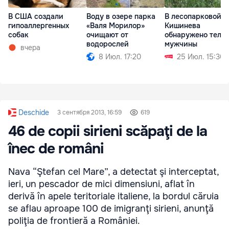
В США создали
Воду в озере парка
В лесопарковой з
гипоаллергенных
«Валя Морилор»
Кишинева
собак
очищают от
обнаружено тело
водорослей
мужчины
вчера
8 Июл. 17:20
25 Июл. 15:30
Deschide
3 сентября 2013, 16:59
619
46 de copii sirieni scăpaţi de la
înec de români
Nava “Ştefan cel Mare”, a detectat şi interceptat,
ieri, un pescador de mici dimensiuni, aflat în
derivă în apele teritoriale italiene, la bordul căruia
se aflau aproape 100 de imigranţi sirieni, anunţă
poliţia de frontieră a României.