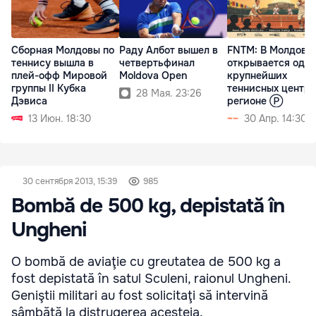
Сборная Молдовы по
Раду Албот вышел в
FNTM: В Молдове
теннису вышла в
четвертьфинал
открывается один
плей-офф Мировой
Moldova Open
крупнейших
группы II Кубка
теннисных центро
28 Мая. 23:26
Дэвиса
регионе Ⓟ
13 Июн. 18:30
30 Апр. 14:30
30 сентября 2013, 15:39
985
Bombă de 500 kg, depistată în
Ungheni
O bombă de aviaţie cu greutatea de 500 kg a
fost depistată în satul Sculeni, raionul Ungheni.
Geniştii militari au fost solicitaţi să intervină
sâmbătă la distrugerea acesteia.