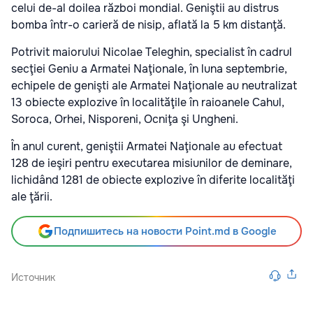
celui de-al doilea război mondial. Geniştii au distrus
bomba într-o carieră de nisip, aflată la 5 km distanţă.
Potrivit maiorului Nicolae Teleghin, specialist în cadrul
secţiei Geniu a Armatei Naţionale, în luna septembrie,
echipele de genişti ale Armatei Naţionale au neutralizat
13 obiecte explozive în localităţile în raioanele Cahul,
Soroca, Orhei, Nisporeni, Ocniţa şi Ungheni.
În anul curent, geniştii Armatei Naţionale au efectuat
128 de ieşiri pentru executarea misiunilor de deminare,
lichidând 1281 de obiecte explozive în diferite localităţi
ale ţării.
Подпишитесь на новости Point.md в Google
Источник