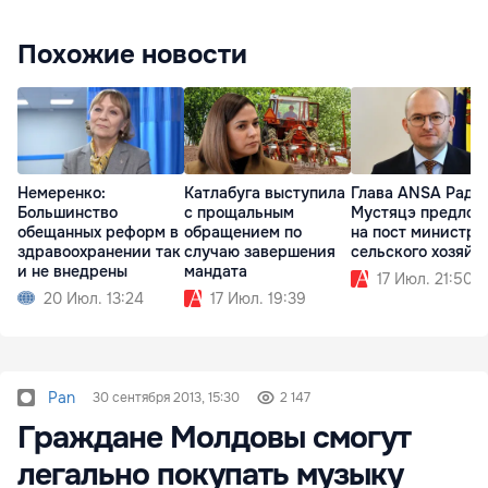
Похожие новости
Немеренко:
Катлабуга выступила
Глава ANSA Раду
Большинство
с прощальным
Мустяцэ предлож
обещанных реформ в
обращением по
на пост министра
здравоохранении так
случаю завершения
сельского хозяйс
и не внедрены
мандата
17 Июл. 21:50
20 Июл. 13:24
17 Июл. 19:39
Pan
30 сентября 2013, 15:30
2 147
Граждане Молдовы смогут
легально покупать музыку