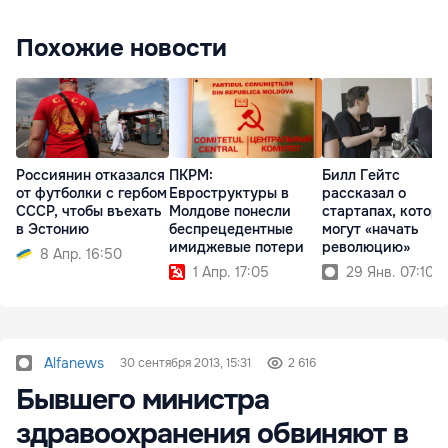
Похожие новости
Россиянин отказался
ПКРМ:
Билл Гейтс
от футболки с гербом
Евроструктуры в
рассказал о
СССР, чтобы въехать
Молдове понесли
стартапах, котор
в Эстонию
беспрецедентные
могут «начать
имиджевые потери
революцию»
8 Апр. 16:50
1 Апр. 17:05
29 Янв. 07:10
Alfanews
30 сентября 2013, 15:31
2 616
Бывшего министра
здравоохранения обвиняют в