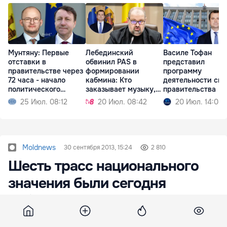
Мунтяну: Первые
Лебединский
Василе Тофан
отставки в
обвинил PAS в
представил
правительстве через
формировании
программу
72 часа - начало
кабмина: Кто
деятельности сво
политического
заказывает музыку,
правительства
кризиса
тот и танцует
25 Июл. 08:12
20 Июл. 08:42
20 Июл. 14:08
Moldnews
30 сентября 2013, 15:24
2 810
Шесть трасс национального
значения были сегодня
заблокированы недовольными
жителями