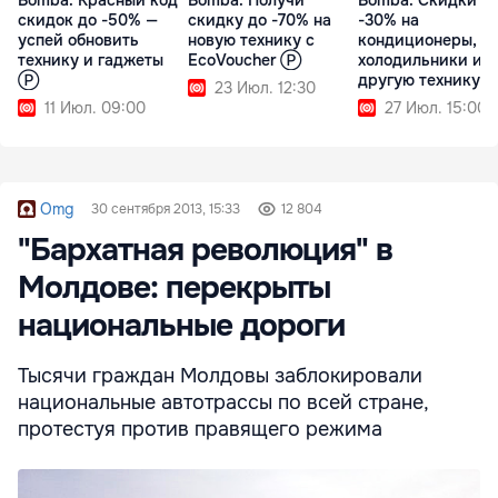
Bomba: Красный код
Bomba: Получи
Bomba: Скидки д
скидок до -50% —
скидку до -70% на
-30% на
успей обновить
новую технику с
кондиционеры,
технику и гаджеты
EcoVoucher Ⓟ
холодильники и
Ⓟ
другую технику 
23 Июл. 12:30
11 Июл. 09:00
27 Июл. 15:00
Omg
30 сентября 2013, 15:33
12 804
"Бархатная революция" в
Молдове: перекрыты
национальные дороги
Тысячи граждан Молдовы заблокировали
национальные автотрассы по всей стране,
протестуя против правящего режима