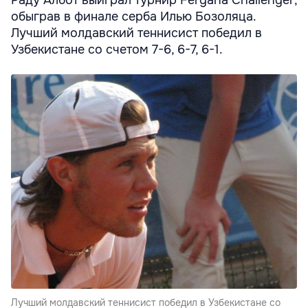
Раду Албот выиграл турнир Fergana Challenger,
обыграв в финале серба Илью Бозоляца.
Лучший молдавский теннисист победил в
Узбекистане со счетом 7-6, 6-7, 6-1.
Лучший молдавский теннисист победил в Узбекистане со