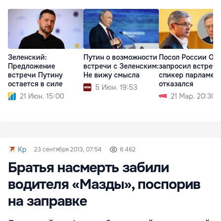
Зеленский:
Путин о возможности
Посол России Оз
Предложение
встречи с Зеленским:
запросил встречу
встречи Путину
Не вижу смысла
спикер парламен
остается в силе
отказался
5 Июн. 19:53
21 Июн. 15:00
21 Мар. 20:30
Kp
23 сентября 2013, 07:54
6 462
Братья насмерть забили
водителя «Мазды», поспорив
на заправке