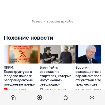
Разместить рекламу на сайте
Похожие новости
ПКРМ:
Билл Гейтс
Воронин
Евроструктуры в
рассказал о
возвращается в
Молдове понесли
стартапах, которые
парламент после
беспрецедентные
могут «начать
отсутствия в теч
имиджевые потери
революцию»
трех месяцев
1 Апр. 17:05
29 Янв. 07:10
26 Янв. 10:58