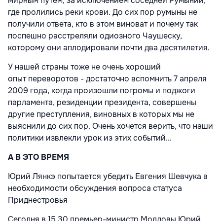
мирным путем, за исключением соседней Румынии,
где пролились реки крови. До сих пор румыны не
получили ответа, кто в этом виноват и почему так
поспешно расстреляли одиозного Чаушеску,
которому они аплодировали почти два десятилетия.
У нашей страны тоже не очень хороший
опыт переворотов - достаточно вспомнить 7 апреля
2009 года, когда произошли погромы и поджоги
парламента, резиденции президента, совершены
другие преступления, виновных в которых мы не
выяснили до сих пор. Очень хочется верить, что наши
политики извлекли урок из этих событий...
А В ЭТО ВРЕМЯ
Юрий Лянкэ попытается убедить Евгения Шевчука в
необходимости обсуждения вопроса статуса
Приднестровья
Сегодня в 15.30 премьер-министр Молдовы Юрий