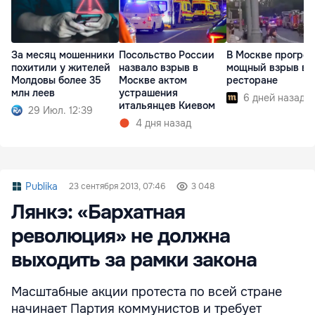
За месяц мошенники
Посольство России
В Москве прогре
похитили у жителей
назвало взрыв в
мощный взрыв в
Молдовы более 35
Москве актом
ресторане
млн леев
устрашения
6 дней назад
итальянцев Киевом
29 Июл. 12:39
4 дня назад
Publika
23 сентября 2013, 07:46
3 048
Лянкэ: «Бархатная
революция» не должна
выходить за рамки закона
Масштабные акции протеста по всей стране
начинает Партия коммунистов и требует