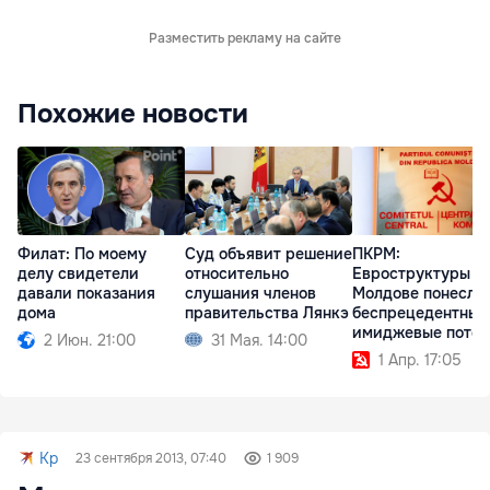
Разместить рекламу на сайте
Похожие новости
Филат: По моему
Суд объявит решение
ПКРМ:
делу свидетели
относительно
Евроструктуры в
давали показания
слушания членов
Молдове понесли
дома
правительства Лянкэ
беспрецедентные
имиджевые поте
2 Июн. 21:00
31 Мая. 14:00
1 Апр. 17:05
Kp
23 сентября 2013, 07:40
1 909