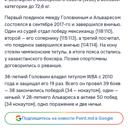
категории до 72,6 кг.
Первый поединок между Головкиным и Альваресом
состоялся в сентябре 2017-го и завершился вничью.
Один из судей отдал победу мексиканцу (118:110),
второй — его сопернику (115:113), а третий посчитал,
что поединок завершился вничью (114:114). На кону
стояли чемпионские титулы, в итоге пояса остались
у казахстанского боксера. Позже спортсмены
договорились о реванше.
36-летний Головкин владел титулом WBA с 2010
года и защищал его 19 раз. Всего он провел 39 боев
— 38 закончились победой (34 — нокаутом), один —
ничьей. У 28-летнего Альвареса в активе 50 побед
(34 нокаутом), одно поражение и две ничьи.
Подпишитесь на новости Point.md в Google