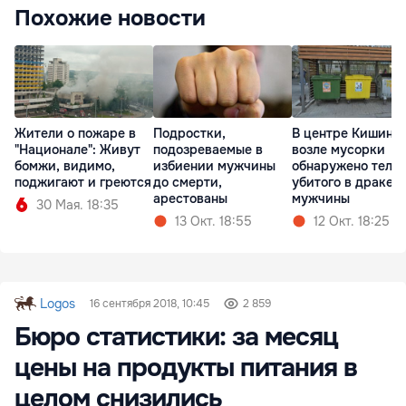
Похожие новости
Жители о пожаре в
Подростки,
В центре Кишине
"Национале": Живут
подозреваемые в
возле мусорки
бомжи, видимо,
избиении мужчины
обнаружено тело
поджигают и греются
до смерти,
убитого в драке
арестованы
мужчины
30 Мая. 18:35
13 Окт. 18:55
12 Окт. 18:25
Logos
16 сентября 2018, 10:45
2 859
Бюро статистики: за месяц
цены на продукты питания в
целом снизились