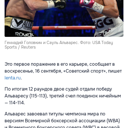
Геннадий Головкин и Сауль Альварес. Фото: USA Today
Sports / Reuters
Это первое поражение в его карьере, сообщает в
воскресенье, 16 сентября, «Советский спорт», пишет
lenta.ru
.
По итогам 12 раундов двое судей отдали победу
Альваресу (115-113), третий счел поединок ничейным
— 114-114.
Альварес завоевал титулы чемпиона мира по
версиям Всемирной боксерской ассоциации (WBA)
и Всемирного боксерского совета (WBC) в весовой