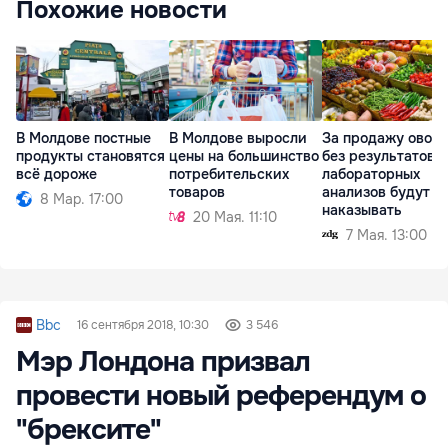
Похожие новости
В Молдове постные
В Молдове выросли
За продажу овощ
продукты становятся
цены на большинство
без результатов
всё дороже
потребительских
лабораторных
товаров
анализов будут
8 Мар. 17:00
наказывать
20 Мая. 11:10
7 Мая. 13:00
Bbc
16 сентября 2018, 10:30
3 546
Мэр Лондона призвал
провести новый референдум о
"брексите"