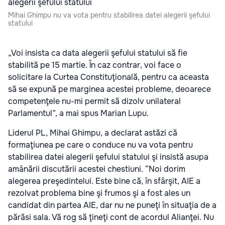
Mihai Ghimpu nu va vota pentru stabilirea datei alegerii şefului
statului
„Voi insista ca data alegerii şefului statului să fie
stabilită pe 15 martie. În caz contrar, voi face o
solicitare la Curtea Constituţională, pentru ca aceasta
să se expună pe marginea acestei probleme, deoarece
competenţele nu-mi permit să dizolv unilateral
Parlamentul”, a mai spus Marian Lupu.
Liderul PL, Mihai Ghimpu, a declarat astăzi că
formaţiunea pe care o conduce nu va vota pentru
stabilirea datei alegerii şefului statului şi insistă asupa
amânării discutării acestei chestiuni. “Noi dorim
alegerea preşedintelui. Este bine că, în sfârşit, AIE a
rezolvat problema bine şi frumos şi a fost ales un
candidat din partea AIE, dar nu ne puneţi în situaţia de a
părăsi sala. Vă rog să ţineţi cont de acordul Alianţei. Nu