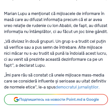
Marian Lupu a menționat că mijloacele de informare în
masă care au difuzat informația precum că el ar avea
vreo relație de rudenie cu Ion Ababii, de fapt, au difuzat
informația nu întâmplător, ci au făcut un joc bine gândit.
„Vă divizez în două grupuri. Un grup s-a trudit cel puțin
să verifice sau a pus semn de întrebare. Alte mijloace
nici măcar nu s-au trudit să pună la îndoială acest lucru,
ci au venit să prezinte această dezinformare ca pe un
fapt”, a declarat Lupu.
„Îmi pare rău să constat că unele mijloace mass-media
care se consideră influente și serioase au uitat definitiv
de normele etice”, le-a spus
democratul jurnaliștilor.
Подпишитесь на новости Point.md в Google