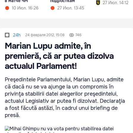
в матче ЧМ
подросткам
27 Июл. 14:12
10 Июл. 16:26
27 Июл. 13:45
24h
24 февраля 2012, 15:08
746
Marian Lupu admite, în
premieră, că ar putea dizolva
actualul Parlament!
Preşedintele Parlamentului, Marian Lupu, admite
că dacă nu se va ajunge la un compromis în
privinţa stabilirii datei alegerilor preşedintelui,
actualul Legislativ ar putea fi dizolvat. Declaraţia
a fost făcută astăzi, în cadrul unui briefing de
presă.