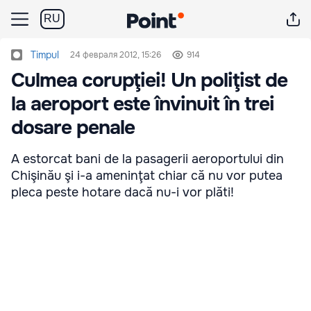
RU
Timpul
24 февраля 2012, 15:26
914
Culmea corupţiei! Un poliţist de
la aeroport este învinuit în trei
dosare penale
A estorcat bani de la pasagerii aeroportului din
Chişinău şi i-a ameninţat chiar că nu vor putea
pleca peste hotare dacă nu-i vor plăti!