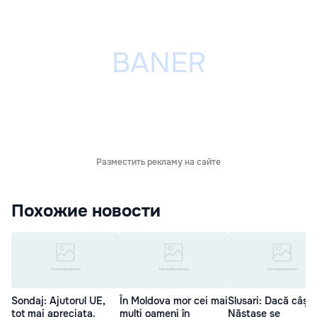
Разместить рекламу на сайте
Похожие новости
Sondaj: Ajutorul UE,
În Moldova mor cei mai
Slusari: Dacă câști
tot mai apreciata.
mulți oameni în
Năstase se