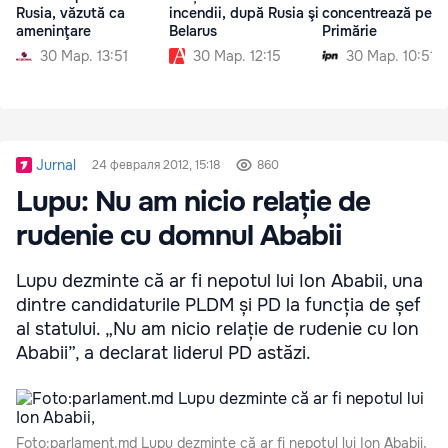
Rusia, văzută ca
incendii, după Rusia şi
concentrează pe
ameninţare
Belarus
Primărie
30 Мар. 13:51
30 Мар. 12:15
30 Мар. 10:51
Jurnal
24 февраля 2012, 15:18
860
Lupu: Nu am nicio relație de
rudenie cu domnul Ababii
Lupu dezminte că ar fi nepotul lui Ion Ababii, una
dintre candidaturile PLDM și PD la funcția de șef
al statului. „Nu am nicio relație de rudenie cu Ion
Ababii”, a declarat liderul PD astăzi.
Foto:parlament.md Lupu dezminte că ar fi nepotul lui Ion Ababii,