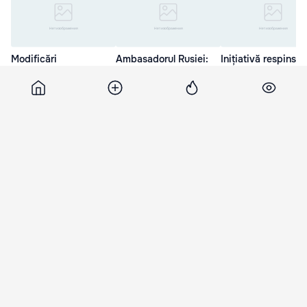
Modificări
Ambasadorul Rusiei:
Inițiativă respinsă:
revoluționare ale
Guvernul rus nu a
Monitorizarea vide
Codului civil, aprobate
trimis spioni în
Bacalaureat, în vig
de Guvern
Australia
28 Мар. 16:00
29 Мар. 18:45
28 Мар. 21:30
Pan
24 февраля 2012, 14:56
1 534
Лупу: "Абабий не мой
родственник!"
Председатель парламента опроверг
информацию о том, что кандидат в президенты
Молдовы является его родственником.