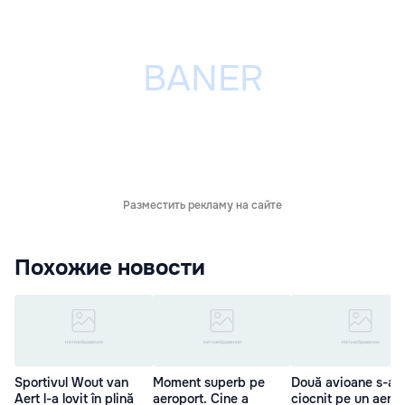
Разместить рекламу на сайте
Похожие новости
Sportivul Wout van
Moment superb pe
Două avioane s-au
Aert l-a lovit în plină
aeroport. Cine a
ciocnit pe un aero