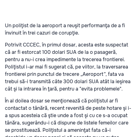
Un poliţist de la aeroport a reuşit performanţa de a fi
învinuit în trei cazuri de corupţie.
Potrivit CCCEC, în primul dosar, acesta este suspectat
că ar fi estorcat 100 dolari SUA de la o pasageră,
pentru a nu-i crea impedimente la trecerea frontierei.
Poliţistul i-ar mai fi sugerat că, pe viitor, la traversarea
frontierei prin punctul de trecere „Aeroport”, fata va
trebui să-i transmită câte 300 dolari SUA atât la ieşirea
cât şi la intrarea în ţară, pentru a "evita problemele".
În al doilea dosar se menţionează că poliţistul ar fi
contactat o tânără, recent revenită de peste hotare şi i-
a spus acesteia că ştie unde a fost şi cu ce s-a ocupat
tânăra, sugerându-i că dispune de listele femeilor care
se prostituează. Poliţistul a ameninţat fata că-i