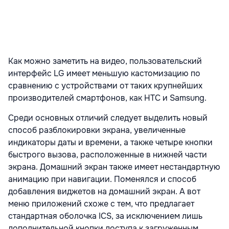
Как можно заметить на видео, пользовательский
интерфейс LG имеет меньшую кастомизацию по
сравнению с устройствами от таких крупнейших
производителей смартфонов, как HTC и Samsung.
Среди основных отличий следует выделить новый
способ разблокировки экрана, увеличенные
индикаторы даты и времени, а также четыре кнопки
быстрого вызова, расположенные в нижней части
экрана. Домашний экран также имеет нестандартную
анимацию при навигации. Поменялся и способ
добавления виджетов на домашний экран. А вот
меню приложений схоже с тем, что предлагает
стандартная оболочка ICS, за исключением лишь
дополнительной кнопки доступа к загруженным