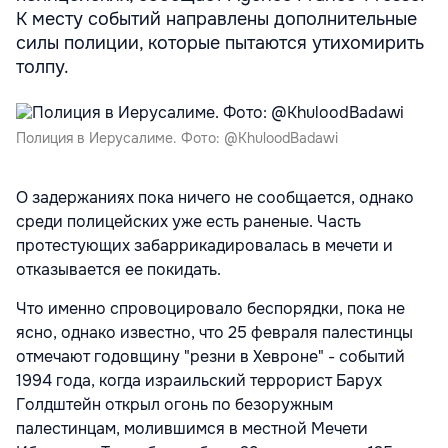
К месту событий направлены дополнительные
силы полиции, которые пытаются утихомирить
толпу.
Полиция в Иерусалиме. Фото: @KhuloodBadawi
О задержаниях пока ничего не сообщается, однако
среди полицейских уже есть раненые. Часть
протестующих забаррикадировалась в мечети и
отказывается ее покидать.
Что именно спровоцировало беспорядки, пока не
ясно, однако известно, что 25 февраля палестинцы
отмечают годовщину "резни в Хевроне" - событий
1994 года, когда израильский террорист Барух
Голдштейн открыл огонь по безоружным
палестинцам, молившимся в местной Мечети