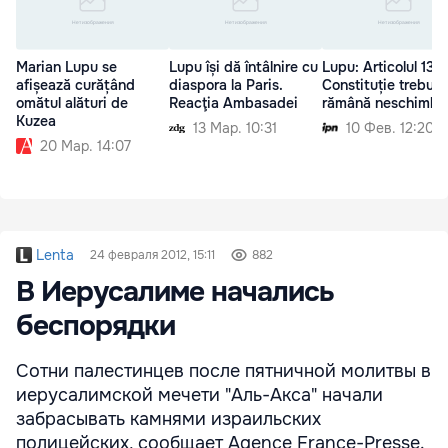
Marian Lupu se
Lupu își dă întâlnire cu
Lupu: Articolul 13 d
afișează curățând
diaspora la Paris.
Constituție trebuie
omătul alături de
Reacţia Ambasadei
rămână neschimba
Kuzea
13 Мар. 10:31
10 Фев. 12:20
20 Мар. 14:07
Lenta
24 февраля 2012, 15:11
882
В Иерусалиме начались
беспорядки
Сотни палестинцев после пятничной молитвы в
иерусалимской мечети "Аль-Акса" начали
забрасывать камнями израильских
полицейских, сообщает Agence France-Presse.