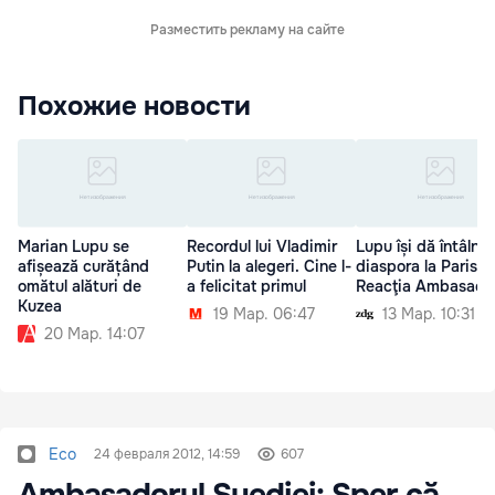
Разместить рекламу на сайте
Похожие новости
Marian Lupu se
Recordul lui Vladimir
Lupu își dă întâlnir
afișează curățând
Putin la alegeri. Cine l-
diaspora la Paris.
omătul alături de
a felicitat primul
Reacţia Ambasade
Kuzea
19 Мар. 06:47
13 Мар. 10:31
20 Мар. 14:07
Eco
24 февраля 2012, 14:59
607