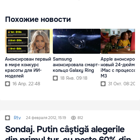
Похожие новости
Анонсирован первый
Samsung
Apple анонсирова
в мире конкурс
анонсировала смарт-
новый 24-дюймо
красоты для ИИ-
кольцо Galaxy Ring
iMac с процессор
моделей
M3
18 Янв. 09:18
16 Апр. 22:48
31 Окт. 08:20
Rtv
24 февраля 2012, 15:19
812
Sondaj. Putin câştigă alegerile