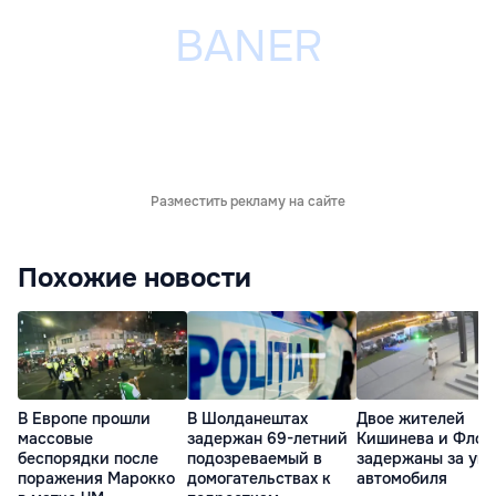
Разместить рекламу на сайте
Похожие новости
В Европе прошли
В Шолданештах
Двое жителей
массовые
задержан 69-летний
Кишинева и Флор
беспорядки после
подозреваемый в
задержаны за уго
поражения Марокко
домогательствах к
автомобиля