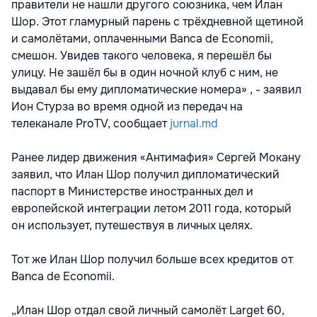
правители не нашли другого союзника, чем Илан
Шор. Этот гламурный парень с трёхдневной щетиной
и самолётами, оплаченными Banca de Economii,
смешон. Увидев такого человека, я перешёл бы
улицу. Не зашёл бы в один ночной клуб с ним, не
выдавал бы ему дипломатические номера» , - заявил
Ион Стурза во время одной из передач на
телеканале ProTV, сообщает
jurnal.md
Ранее лидер движения «Антимафия» Сергей Мокану
заявил, что Илан Шор получил дипломатический
паспорт в Министерстве иностранных дел и
европейской интеграции летом 2011 года, который
он использует, путешествуя в личных целях.
Тот же Илан Шор получил больше всех кредитов от
Banca de Economii.
„Илан Шор отдал свой личный самолёт Larget 60,