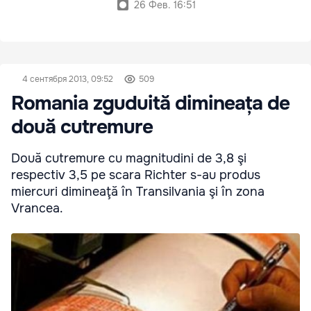
26 Фев. 16:51
4 сентября 2013, 09:52
509
Romania zguduită dimineața de
două cutremure
Două cutremure cu magnitudini de 3,8 şi
respectiv 3,5 pe scara Richter s-au produs
miercuri dimineaţă în Transilvania şi în zona
Vrancea.