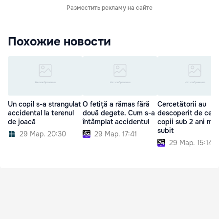
Разместить рекламу на сайте
Похожие новости
Un copil s-a strangulat
O fetiță a rămas fără
Cercetătorii au
accidental la terenul
două degete. Cum s-a
descoperit de ce u
de joacă
întâmplat accidentul
copii sub 2 ani mor
subit
29 Мар. 20:30
29 Мар. 17:41
29 Мар. 15:14