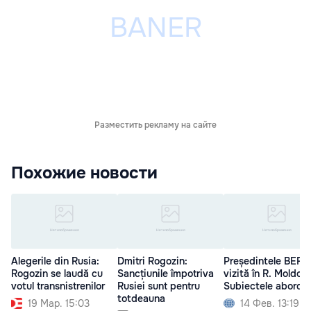
Разместить рекламу на сайте
Похожие новости
Alegerile din Rusia:
Dmitri Rogozin:
Președintele BERD
Rogozin se laudă cu
Sancțiunile împotriva
vizită în R. Moldov
votul transnistrenilor
Rusiei sunt pentru
Subiectele aborda
totdeauna
19 Мар. 15:03
14 Фев. 13:19