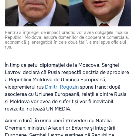
Pentru a înțelege, ce impact practic vor avea obligațiile impuse
Republicii Moldova, asupra domeniilor de cooperare comercială,
economică și energetică în cele două țări”, a mai spus oficialul
rus.
În timp ce șeful diplomației de la Moscova, Serghei
Lavrov, declară că Rusia respectă decizia de apropiere
a Republicii Moldova de Uniunea Europeană,
vicepremierul rus
Dmitri Rogozin
spune franc: după
asocierea cu Uniunea Europeană, relațiile dintre Rusia
și Moldova vor avea de suferit și vor fi inevitabil
revizuite, notează UNIMEDIA.
Acum o lună, în urma unei întrevederi cu Natalia
Gherman, ministrul Afacerilor Externe și Integrării
Europene, Serghei Lavrov susținea că Republica