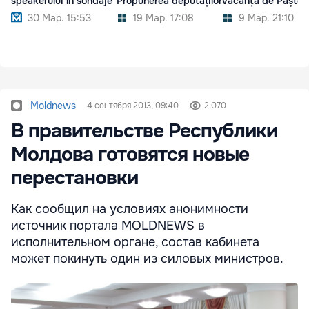
speakerului în sondaje
Propunerea deputaților
vacanța de Paște
30 Мар. 15:53
19 Мар. 17:08
9 Мар. 21:10
Moldnews
4 сентября 2013, 09:40
2 070
В правительстве Республики
Молдова готовятся новые
перестановки
Как сообщил на условиях анонимности
источник портала MOLDNEWS в
исполнительном органе, состав кабинета
может покинуть один из силовых министров.