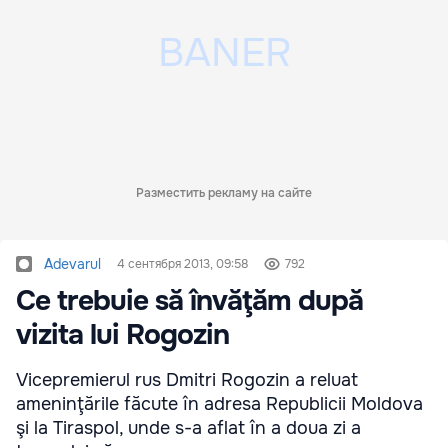
Разместить рекламу на сайте
Adevarul
4 сентября 2013, 09:58
792
Ce trebuie să învăţăm după
vizita lui Rogozin
Vicepremierul rus Dmitri Rogozin a reluat
ameninţările făcute în adresa Republicii Moldova
şi la Tiraspol, unde s-a aflat în a doua zi a