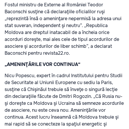
Fostul ministru de Externe al României Teodor
Baconschi susţine că declaraţiile oficialilor ruşi
„reprezintă însă o ameninţare nepermisă la adresa unui
stat suveran, independent şi neutru“. „Republica
Moldova are dreptul inatacabil de a încheia orice
acorduri doreşte, mai ales cele de tipul acordurilor de
asociere şi acordurilor de liber schimb“, a declarat
Baconschi pentru revista22.ro.
„AMENINŢĂRILE VOR CONTINUA“
Nicu Popescu, expert în cadrul Institutului pentru Studii
de Securitate al Uniunii Europene cu sediu la Paris,
susţine că Chişinăul trebuie să înveţe o singură lecţie
din declaraţiile făcute de Dmitri Rogozin. „Că Rusia nu-
şi doreşte ca Moldova şi Ucraina să semneze acordurile
de asociere, nu este ceva nou. Ameninţările vor
continua. Acest lucru înseamnă că Moldova trebuie şi
mai rapid să se conecteze la spaţiul energetic şi