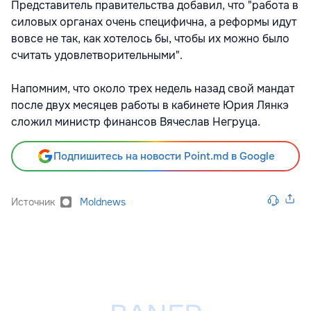
Предcтавитель правительства добавил, что "работа в
силовых органах очень специфична, а реформы идут
вовсе не так, как хотелось бы, чтобы их можно было
считать удовлетворительными".
Напомним, что около трех недель назад свой мандат
после двух месяцев работы в кабинете Юрия Лянкэ
сложил министр финансов Вячеслав Негруца.
Подпишитесь на новости Point.md в Google
Источник
Moldnews