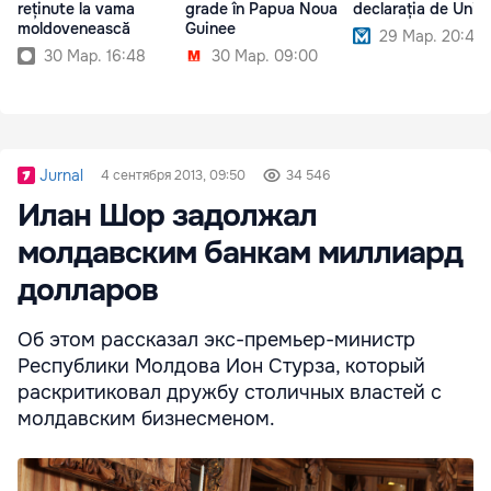
reținute la vama
grade în Papua Noua
declarația de Unire
moldovenească
Guinee
29 Мар. 20:40
30 Мар. 16:48
30 Мар. 09:00
Jurnal
4 сентября 2013, 09:50
34 546
Илан Шор задолжал
молдавским банкам миллиард
долларов
Об этом рассказал экс-премьер-министр
Республики Молдова Ион Стурза, который
раскритиковал дружбу столичных властей с
молдавским бизнесменом.