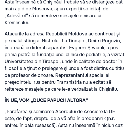
Asta înseamnă că Chişinăul trebuie să se distanţeze cât
mai rapid de Moscova, spun experţii solicitaţi de
„Adevărul“ să comenteze mesajele emisarului
Kremlinului.
Atacurile la adresa Republicii Moldova au continuat şi
pe malul stâng al Nistrului. La Tiraspol, Dmitri Rogozin,
împreună cu liderul separatist Evgheni Şevciuk, a pus
prima piatră la fundaţia unei clinici de pediatrie, a vizitat
Universitatea din Tiraspol, unde în calitate de doctor în
filosofie a ţinut o prelegere şi unde a fost distins cu titlu
de profesor de onoare. Reprezentantul special al
preşedintelui rus pentru Transnistria nu a ezitat să
reitereze mesajele pe care le-a verbalizat la Chişinău.
ÎN UE, VOM „DUCE PAPUCII ALTORA“
„Parafarea şi semnarea Acordului de Asociere la UE
este, de fapt, dreptul de a vă afla în predbannik (n.r.
antreu în baia rusească). Asta nu înseamnă în niciun caz