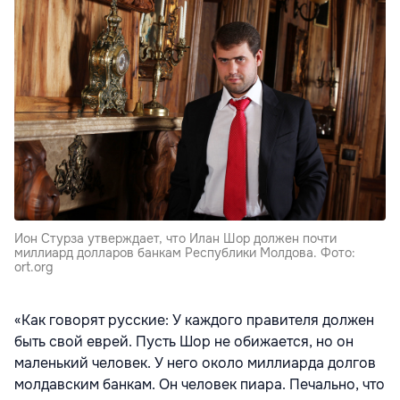
Ион Стурза утверждает, что Илан Шор должен почти
миллиард долларов банкам Республики Молдова. Фото:
ort.org
«Как говорят русские: У каждого правителя должен
быть свой еврей. Пусть Шор не обижается, но он
маленький человек. У него около миллиарда долгов
молдавским банкам. Он человек пиара. Печально, что