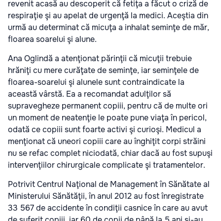
revenit acasă au descoperit că fetiţa a făcut o criză de
respiraţie şi au apelat de urgenţă la medici. Aceştia din
urmă au determinat că micuţa a inhalat seminţe de măr,
floarea soarelui şi alune.
Ana Oglindă a atenţionat părinţii că micuţii trebuie
hrăniţi cu mere curăţate de seminţe, iar seminţele de
floarea-soarelui şi alunele sunt contraindicate la
această vârstă. Ea a recomandat adulţilor să
supravegheze permanent copiii, pentru că de multe ori
un moment de neatenţie le poate pune viaţa în pericol,
odată ce copiii sunt foarte activi şi curioşi. Medicul a
menţionat că uneori copiii care au înghiţit corpi străini
nu se refac complet niciodată, chiar dacă au fost supuşi
intervenţiilor chirurgicale complicate şi tratamentelor.
Potrivit Centrul Naţional de Management în Sănătate al
Ministerului Sănătăţii, în anul 2012 au fost înregistrate
33 567 de accidente în condiţii casnice în care au avut
de suferit copiii, iar 60 de copii de până la 5 ani şi-au