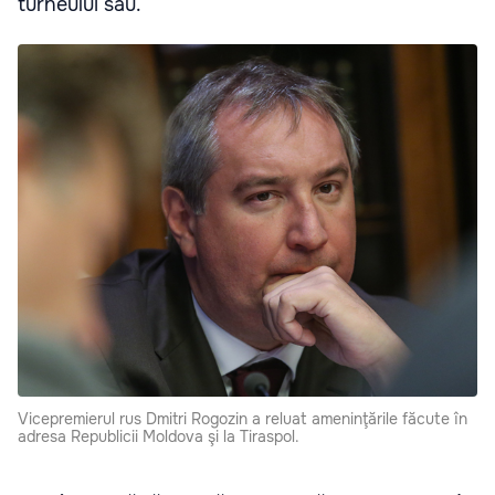
turneului său.
Vicepremierul rus Dmitri Rogozin a reluat ameninţările făcute în
adresa Republicii Moldova şi la Tiraspol.