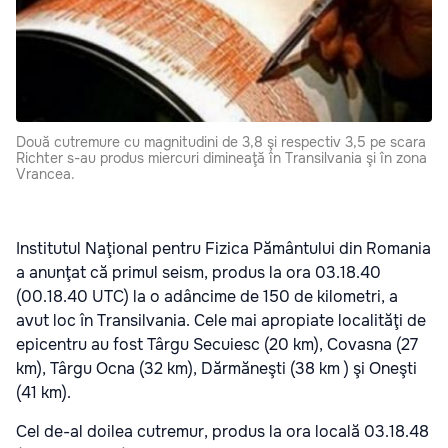
Două cutremure cu magnitudini de 3,8 şi respectiv 3,5 pe scara
Richter s-au produs miercuri dimineaţă în Transilvania şi în zona
Vrancea.
Institutul Naţional pentru Fizica Pământului din Romania
a anunţat că primul seism, produs la ora 03.18.40
(00.18.40 UTC) la o adâncime de 150 de kilometri, a
avut loc în Transilvania. Cele mai apropiate localităţi de
epicentru au fost Târgu Secuiesc (20 km), Covasna (27
km), Târgu Ocna (32 km), Dărmăneşti (38 km ) şi Oneşti
(41 km).
Cel de-al doilea cutremur, produs la ora locală 03.18.48