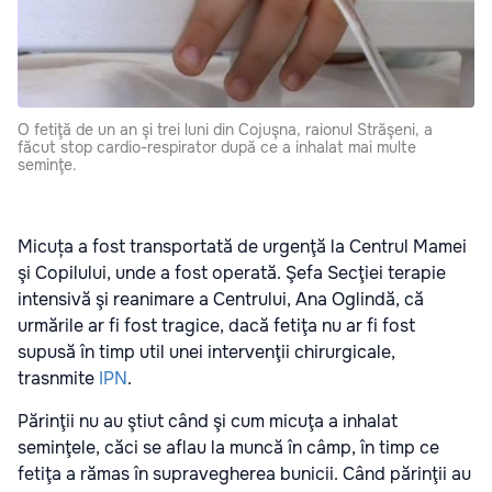
O fetiţă de un an şi trei luni din Cojuşna, raionul Străşeni, a
făcut stop cardio-respirator după ce a inhalat mai multe
seminţe.
Micuța a fost transportată de urgenţă la Centrul Mamei
şi Copilului, unde a fost operată. Şefa Secţiei terapie
intensivă şi reanimare a Centrului, Ana Oglindă, că
urmările ar fi fost tragice, dacă fetiţa nu ar fi fost
supusă în timp util unei intervenţii chirurgicale,
trasnmite
IPN
.
Părinţii nu au ştiut când şi cum micuţa a inhalat
seminţele, căci se aflau la muncă în câmp, în timp ce
fetiţa a rămas în supravegherea bunicii. Când părinţii au