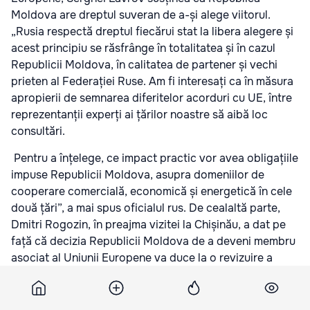
Moldova are dreptul suveran de a-și alege viitorul.
„Rusia respectă dreptul fiecărui stat la libera alegere și
acest principiu se răsfrânge în totalitatea și în cazul
Republicii Moldova, în calitatea de partener și vechi
prieten al Federației Ruse. Am fi interesați ca în măsura
apropierii de semnarea diferitelor acorduri cu UE, între
reprezentanții experți ai țărilor noastre să aibă loc
consultări.
Pentru a înțelege, ce impact practic vor avea obligațiile
impuse Republicii Moldova, asupra domeniilor de
cooperare comercială, economică și energetică în cele
două țări”, a mai spus oficialul rus. De cealaltă parte,
Dmitri Rogozin, în preajma vizitei la Chișinău, a dat pe
față că decizia Republicii Moldova de a deveni membru
asociat al Uniunii Europene va duce la o revizuire a
acordurilor cu Rusia și va complica soluționarea
problemei transnistrene. „Dacă autoritățile de la
Chișinău vor alege această cale, trebuie să ținem cont