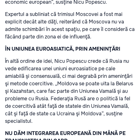
economic european“, susţine Nicu Popescu.
Expertul a subliniat că trimisul Moscovei a fost mai
explicit decât alte dăţi, reiterând că Moscova nu va
admite schimbări în acest spaţiu, pe care îl consideră ca
făcând parte din zona ei de influenţă.
ÎN UNIUNEA EUROASIATICĂ, PRIN AMENINŢĂRI
În altă ordine de idei, Nicu Popescu crede că Rusia nu
vede edificarea unei uniuni euroasiatice pe cale
amiabilă şi consensuală, ci mai degrabă prin ameninţări
şi metode coercitive. „Moldova se poate uita la Belarus
şi Kazahstan, care fac parte din Uniunea Vamală şi au
probleme cu Rusia. Federaţia Rusă are o politică la fel
de coercitivă atât faţă de statele din Uniunea Vamală,
cât şi faţă de state ca Ucraina şi Moldova“, susţine
specialistul.
NU DĂM INTEGRAREA EUROPEANĂ DIN MÂNĂ PE