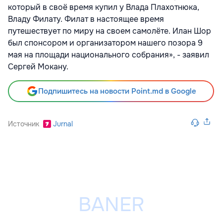
который в своё время купил у Влада Плахотнюка,
Владу Филату. Филат в настоящее время
путешествует по миру на своем самолёте. Илан Шор
был спонсором и организатором нашего позора 9
мая на площади национального собрания», - заявил
Сергей Мокану.
Подпишитесь на новости Point.md в Google
Источник
Jurnal