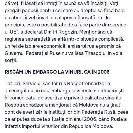
că veţi fi lăsaţi să intraţi în saună să vă încălziţi. Veţi
pregăti papucii pentru cei care au dreptul să facă baie
cu aburi, îi veţi înveli cu plapuma flauşată etc. În
principiu, este o posibilitate de a face parte din service-
ul UE“, a declarat Dmitri Rogozin. Menţionând că
regiunea separatistă se află într-o situaţie complicată,
un fel de izolare economică, emisarul rus a promis că
Guvernul Federaţiei Ruse nu va lăsa Tiraspolul în voia
sorţii.
RISCĂM UN EMBARGO LA VINURI, CA ÎN 2006
Tot ieri, Serviciul sanitar rus Rospotrebnadzor a
ameninţat cu un nou embargo la vinurile moldoveneşti.
În comunicatul de avertizare privind calitatea vinurilor
Rospotrebnadzor a menţionat că Moldova nu a ţinut
cont de avertizările instituţiilor din Federaţia Rusă, ceea
ce ar putea duce la situaţia din anul 2006, când Rusia a
interzis importul vinurilor din Republica Moldova.