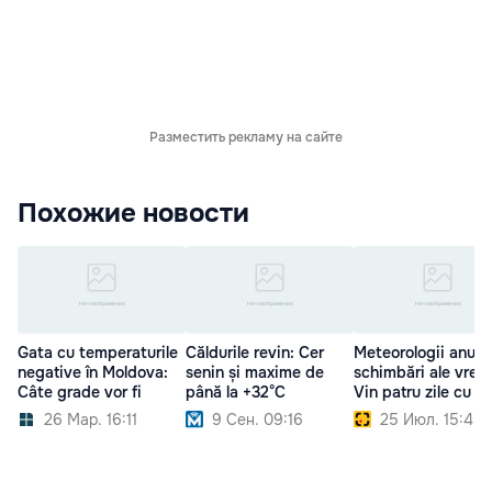
Разместить рекламу на сайте
Похожие новости
Gata cu temperaturile
Căldurile revin: Cer
Meteorologii anunț
negative în Moldova:
senin și maxime de
schimbări ale vremi
Câte grade vor fi
până la +32°C
Vin patru zile cu pl
26 Мар. 16:11
9 Сен. 09:16
25 Июл. 15:45