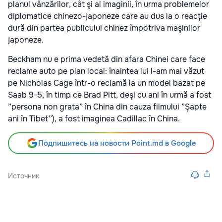
planul vânzărilor, cât şi al imaginii, în urma problemelor
diplomatice chinezo-japoneze care au dus la o reacţie
dură din partea publicului chinez împotriva maşinilor
japoneze.
Beckham nu e prima vedetă din afara Chinei care face
reclame auto pe plan local: înaintea lui l-am mai văzut
pe Nicholas Cage într-o reclamă la un model bazat pe
Saab 9-5, în timp ce Brad Pitt, deşi cu ani în urmă a fost
”persona non grata” în China din cauza filmului ”Şapte
ani în Tibet”), a fost imaginea Cadillac în China.
Подпишитесь на новости Point.md в Google
Источник