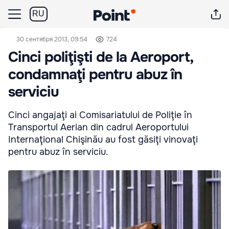
RU
30 сентября 2013, 09:54
724
Cinci poliţişti de la Aeroport,
condamnaţi pentru abuz în
serviciu
Cinci angajaţi ai Comisariatului de Poliţie în
Transportul Aerian din cadrul Aeroportului
Internaţional Chişinău au fost găsiţi vinovaţi
pentru abuz în serviciu.