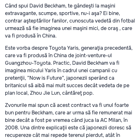
Când spui David Beckham, te gândeşti la maşini
extravagante, scumpe, sportive, nu-i aşa? Ei bine,
contrar aşteptărilor fanilor, cunoscuta vedetă din fotbal
urmează să fie imaginea unei maşini mici, de oraş , care
va fi produsă în China.
Este vorba despre Toyota Yaris, generaţia precedentă,
care va fi produsă în China de joint-venture-ul
Guangzhou-Toyota. Practic, David Beckham va fi
imaginea micului Yaris în cadrul unei campanii cu
pretenţii, ”Now is Future”, japonezii sperând ca
britanicul să aibă mai mult succes decât vedeta de pe
plan local, Zhou Jie Lun, cântăreţ pop.
Zvonurile mai spun că acest contract va fi unul foarte
bun pentru Beckham, care ar urma să fie remunerat mai
bine decât a fost pe vremea când juca la AC Milan, în
2008. Una dintre explicaţii este că japonezii doresc să
recupereze cât mai repede terenul pierdut, atât în