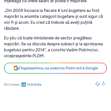
înțeleagă că unele salarii ar putea fi majorate.
„Din 2009 încoace la fiecare 6 luni bugetare au fost
majorări la anumite categorii bugetare și sunt sigur că
vor fi și acum. Eu cred că trebuie să aveți puțină
răbdare.
Eu știu că toate ministerele de sector pregătesc
majorări. Se va discuta despre subiect și la aprobarea
bugetului pentru 2014”, a conchis Vadim Pistrinciuc,
vicepreședinte PLDM.
Подпишитесь на новости Point.md в Google
Источник
Unimedia