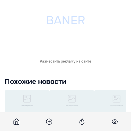
Разместить рекламу на сайте
Похожие новости
Cele mai utilizate
Cele mai reușite
Volvo va produce
culori pentru maşini în
reclame auto ale anului
masini care se vor
2013
incarca in mers