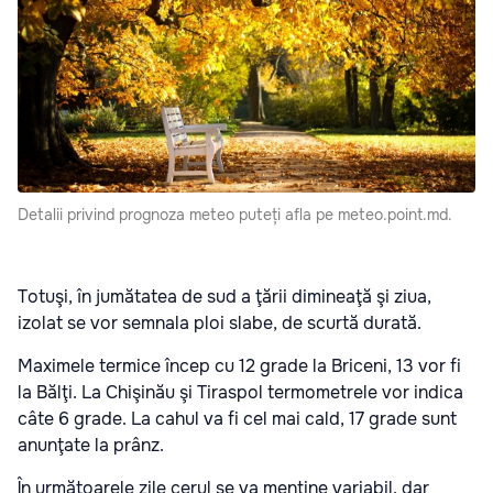
Detalii privind prognoza meteo puteți afla pe meteo.point.md.
Totuşi, în jumătatea de sud a ţării dimineaţă şi ziua,
izolat se vor semnala ploi slabe, de scurtă durată.
Maximele termice încep cu 12 grade la Briceni, 13 vor fi
la Bălţi. La Chişinău şi Tiraspol termometrele vor indica
câte 6 grade. La cahul va fi cel mai cald, 17 grade sunt
anunţate la prânz.
În următoarele zile cerul se va menţine variabil, dar