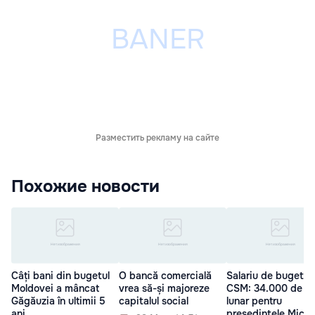
Разместить рекламу на сайте
Похожие новости
Câți bani din bugetul
O bancă comercială
Salariu de bugetar 
Moldovei a mâncat
vrea să-și majoreze
CSM: 34.000 de le
Găgăuzia în ultimii 5
capitalul social
lunar pentru
ani
președintele Micu