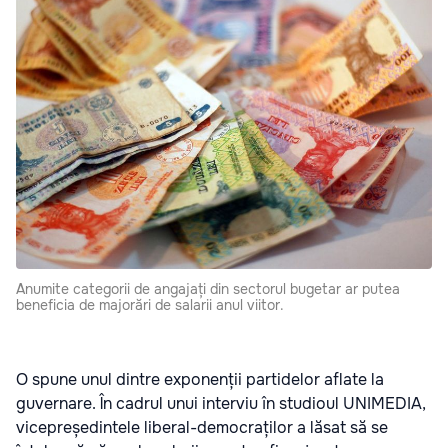
Anumite categorii de angajați din sectorul bugetar ar putea
beneficia de majorări de salarii anul viitor.
O spune unul dintre exponenții partidelor aflate la
guvernare. În cadrul unui interviu în studioul UNIMEDIA,
vicepreședintele liberal-democraților a lăsat să se