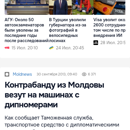
АГУ: Около 50
В Турции уволили
Visa уволит около
автоэкзаменаторов
губернатора из-за
2600 сотрудников
были уволены за
фотографий в
том числе по при
последние годы
велосипедных
внедрения ИИ
после расследований
лосинах
28 Июл. 20:56
15 Июл. 20:10
24 Июл. 20:45
Moldnews
30 сентября 2013, 09:40
6 371
Контрабанду из Молдовы
везут на машинах с
дипномерами
Как сообщает Таможенная служба,
транспортное средство с дипломатическими