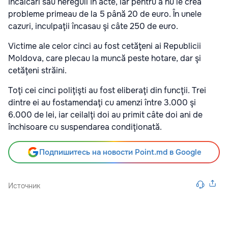
încălcări sau nereguli în acte, iar pentru a nu le crea
probleme primeau de la 5 până 20 de euro. În unele
cazuri, inculpaţii încasau şi câte 250 de euro.
Victime ale celor cinci au fost cetăţeni ai Republicii
Moldova, care plecau la muncă peste hotare, dar şi
cetăţeni străini.
Toţi cei cinci poliţişti au fost eliberaţi din funcţii. Trei
dintre ei au fostamendaţi cu amenzi între 3.000 şi
6.000 de lei, iar ceilalţi doi au primit câte doi ani de
închisoare cu suspendarea condiţionată.
Подпишитесь на новости Point.md в Google
Источник