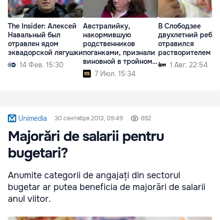
The Insider: Алексей
Австралийку,
В Слободзее
Навальный был
накормившую
двухлетний ребе
отравлен ядом
родственников
отравился
эквадорской лягушки
поганками, признали
растворителем
виновной в тройном
14 Фев. 15:30
1 Авг. 22:54
убийстве
7 Июл. 15:34
Unimedia
30 сентября 2013, 09:49
692
Majorări de salarii pentru
bugetari?
Anumite categorii de angajați din sectorul
bugetar ar putea beneficia de majorări de salarii
anul viitor.