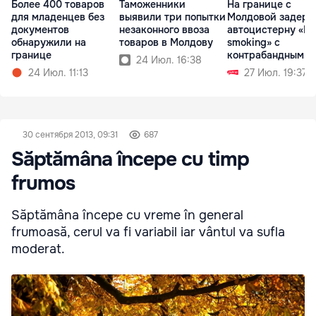
Более 400 товаров
Таможенники
На границе с
для младенцев без
выявили три попытки
Молдовой задерж
документов
незаконного ввоза
автоцистерну «N
обнаружили на
товаров в Молдову
smoking» с
границе
контрабандным
24 Июл. 16:38
табаком
24 Июл. 11:13
27 Июл. 19:37
30 сентября 2013, 09:31
687
Săptămâna începe cu timp
frumos
Săptămâna începe cu vreme în general
frumoasă, cerul va fi variabil iar vântul va sufla
moderat.