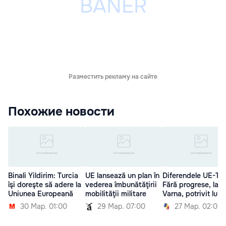
Разместить рекламу на сайте
Похожие новости
Binali Yildirim: Turcia
UE lansează un plan în
Diferendele UE-Tur
îşi doreşte să adere la
vederea îmbunătăţirii
Fără progrese, la
Uniunea Europeană
mobilităţii militare
Varna, potrivit lui 
30 Мар. 01:00
29 Мар. 07:00
27 Мар. 02:00