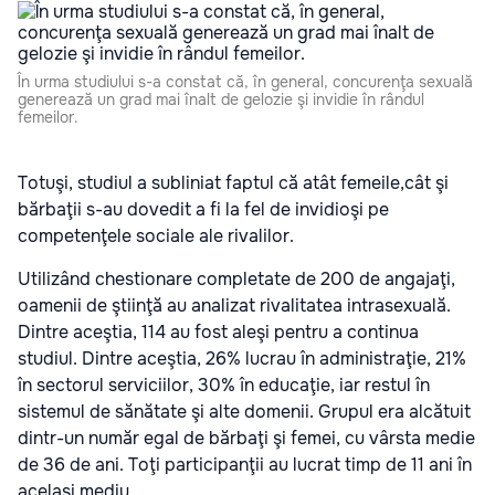
În urma studiului s-a constat că, în general, concurenţa sexuală
generează un grad mai înalt de gelozie şi invidie în rândul
femeilor.
Totuşi, studiul a subliniat faptul că atât femeile,cât şi
bărbaţii s-au dovedit a fi la fel de invidioşi pe
competenţele sociale ale rivalilor.
Utilizând chestionare completate de 200 de angajaţi,
oamenii de ştiinţă au analizat rivalitatea intrasexuală.
Dintre aceştia, 114 au fost aleşi pentru a continua
studiul. Dintre aceştia, 26% lucrau în administraţie, 21%
în sectorul serviciilor, 30% în educaţie, iar restul în
sistemul de sănătate şi alte domenii. Grupul era alcătuit
dintr-un număr egal de bărbaţi şi femei, cu vârsta medie
de 36 de ani. Toţi participanţii au lucrat timp de 11 ani în
acelaşi mediu.