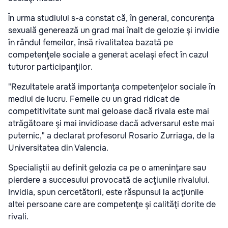
În urma studiului s-a constat că, în general, concurenţa
sexuală generează un grad mai înalt de gelozie şi invidie
în rândul femeilor, însă rivalitatea bazată pe
competenţele sociale a generat acelaşi efect în cazul
tuturor participanţilor.
"Rezultatele arată importanţa competenţelor sociale în
mediul de lucru. Femeile cu un grad ridicat de
competitivitate sunt mai geloase dacă rivala este mai
atrăgătoare şi mai invidioase dacă adversarul este mai
puternic," a declarat profesorul Rosario Zurriaga, de la
Universitatea din Valencia.
Specialiştii au definit gelozia ca pe o ameninţare sau
pierdere a succesului provocată de acţiunile rivalului.
Invidia, spun cercetătorii, este răspunsul la acţiunile
altei persoane care are competenţe şi calităţi dorite de
rivali.