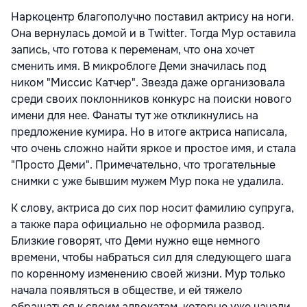
Наркоцентр благополучно поставил актрису на ноги.
Она вернулась домой и в Twitter. Тогда Мур оставила
запись, что готова к переменам, что она хочет
сменить имя. В микроблоге Деми значилась под
ником "Миссис Катчер". Звезда даже организовала
среди своих поклонников конкурс на поиски нового
имени для нее. Фанаты тут же откликнулись на
предложение кумира. Но в итоге актриса написала,
что очень сложно найти яркое и простое имя, и стала
"Просто Деми". Примечательно, что трогательные
снимки с уже бывшим мужем Мур пока не удалила.
К слову, актриса до сих пор носит фамилию супруга,
а также пара официально не оформила развод.
Близкие говорят, что Деми нужно еще немного
времени, чтобы набраться сил для следующего шага
по коренному изменению своей жизни. Мур только
начала появляться в обществе, и ей тяжело
обращаться к своим адвокатам, которые уже начали