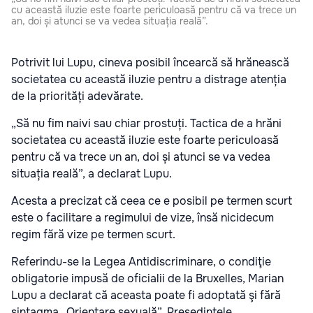
cu această iluzie este foarte periculoasă pentru că va trece un
an, doi și atunci se va vedea situația reală”.
Potrivit lui Lupu, cineva posibil încearcă să hrănească
societatea cu această iluzie pentru a distrage atenția
de la priorități adevărate.
„Să nu fim naivi sau chiar prostuți. Tactica de a hrăni
societatea cu această iluzie este foarte periculoasă
pentru că va trece un an, doi și atunci se va vedea
situația reală”, a declarat Lupu.
Acesta a precizat că ceea ce e posibil pe termen scurt
este o facilitare a regimului de vize, însă nicidecum
regim fără vize pe termen scurt.
Referindu-se la Legea Antidiscriminare, o condiţie
obligatorie impusă de oficialii de la Bruxelles, Marian
Lupu a declarat că aceasta poate fi adoptată şi fără
sintagma „Orientare sexuală”. Preşedintele