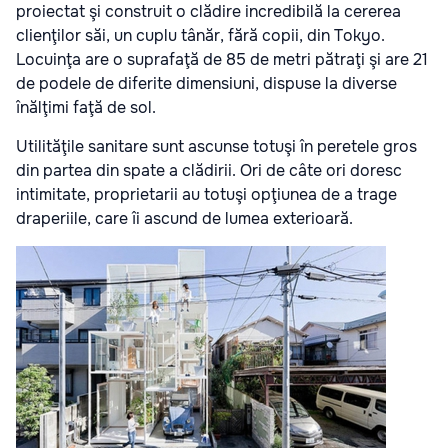
proiectat şi construit o clădire incredibilă la cererea
clienţilor săi, un cuplu tânăr, fără copii, din Tokyo.
Locuinţa are o suprafaţă de 85 de metri pătraţi şi are 21
de podele de diferite dimensiuni, dispuse la diverse
înălţimi faţă de sol.
Utilităţile sanitare sunt ascunse totuşi în peretele gros
din partea din spate a clădirii. Ori de câte ori doresc
intimitate, proprietarii au totuşi opţiunea de a trage
draperiile, care îi ascund de lumea exterioară.