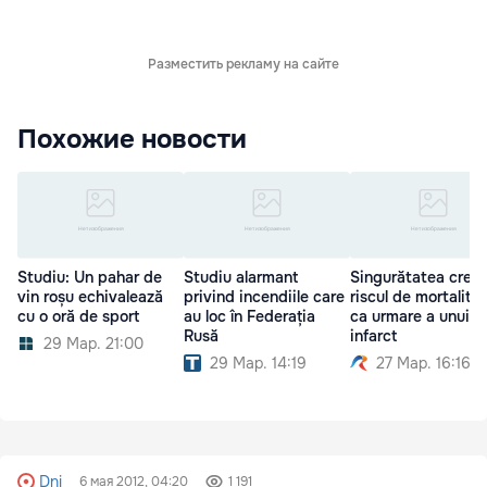
Разместить рекламу на сайте
Похожие новости
Studiu: Un pahar de
Studiu alarmant
Singurătatea creşt
vin roșu echivalează
privind incendiile care
riscul de mortalita
cu o oră de sport
au loc în Federația
ca urmare a unui
Rusă
infarct
29 Мар. 21:00
29 Мар. 14:19
27 Мар. 16:16
Dni
6 мая 2012, 04:20
1 191