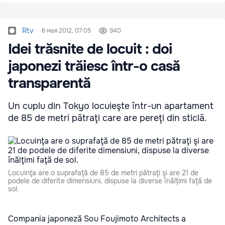
Rtv
6 мая 2012, 07:05
940
Idei trăsnite de locuit : doi
japonezi trăiesc într-o casă
transparentă
Un cuplu din Tokyo locuieşte într-un apartament
de 85 de metri pătraţi care are pereţi din sticlă.
Locuinţa are o suprafaţă de 85 de metri pătraţi şi are 21 de
podele de diferite dimensiuni, dispuse la diverse înălţimi faţă de
sol.
Compania japoneză Sou Foujimoto Architects a