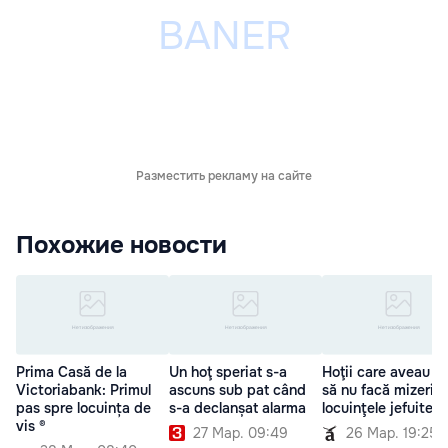
Разместить рекламу на сайте
Похожие новости
Prima Casă de la
Un hoţ speriat s-a
Hoţii care aveau gr
Victoriabank: Primul
ascuns sub pat când
să nu facă mizerie 
pas spre locuința de
s-a declanșat alarma
locuinţele jefuite
vis ®
27 Мар. 09:49
26 Мар. 19:25