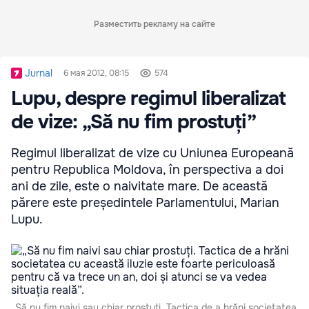
Разместить рекламу на сайте
Jurnal
6 мая 2012, 08:15
574
Lupu, despre regimul liberalizat
de vize: „Să nu fim prostuți”
Regimul liberalizat de vize cu Uniunea Europeană
pentru Republica Moldova, în perspectiva a doi
ani de zile, este o naivitate mare. De această
părere este președintele Parlamentului, Marian
Lupu.
„Să nu fim naivi sau chiar prostuți. Tactica de a hrăni societatea