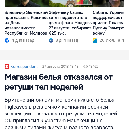
Владимир Зеленский
Эйфелеву башню
Сибига: Украина
приглашён в Кишинёв
хотят подсветить в
поддерживает
на День
цвета флага Молдовы
призыв Токаева к
независимости
27 августа: собирают
Путину "заморози
Республики Молдова
€25 тыс.
войну
4 дня назад
3 дня назад
26 Июл. 18:45
Korrespondent
27 августа 2018, 13:43
13 162
Магазин белья отказался от
ретуши тел моделей
Британский онлайн-магазин нижнего белья
Figleaves в рекламной кампании осенней
коллекции отказался от ретуши тел моделей.
Он пригласил к участию манекенщиц с
разными типами фигур и разного возраста.