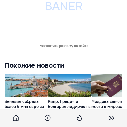
Разместить рекламу на сайте
Похожие новости
Венеция собрала
Кипр, Греция и
Молдова заняла 4
более 5 млн евро за
Болгария лидируют в
место в мировом
счет платного
рейтинге чистоты
рейтинге паспорт
проезда в город для
морей Европы
22 Июл. 09:29
туристов
16 Июл. 23:11