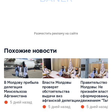
Разместить рекламу на сайте
Похожие новости
В Молдову прибыла
Власти Молдовы
Правительство
делегация
проверят
Молдовы: Не
Минсельхоза
обстоятельства
признаём власть,
Афганистана
выдачи виз
сформированную
афганской делегации
движением "Тали
5 дней назад
5 дней назад
5 дней назад