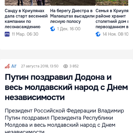
Санду в Криулянах
На берегу Днестра в
Семья в Криулян
дала старт весенней
Малаештах высадили
районе хранит
кампании по
лесную полосу
столетний дом в
лесонасаждению
первозданном ви
1 Дек. 16:00
11 Мар. 06:30
14 Ноя. 08:10
Aif
27 августа 2018, 13:50
3 852
Путин поздравил Додона и
весь молдавский народ с Днем
независимости
Президент Российской Федерации Владимир
Путин поздравил Президента Республики
Молдова и весь молдавский народ с Днем
независимости.