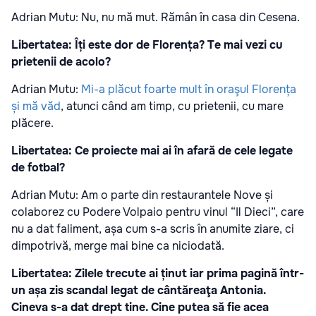
Adrian Mutu: Nu, nu mă mut. Rămân în casa din Cesena.
Libertatea: Îți este dor de Florența? Te mai vezi cu
prietenii de acolo?
Adrian Mutu:
Mi-a plăcut foarte mult în oraşul Florența
și mă văd
, atunci când am timp, cu prietenii, cu mare
plăcere.
Libertatea: Ce proiecte mai ai în afară de cele legate
de fotbal?
Adrian Mutu: Am o parte din restaurantele Nove și
colaborez cu Podere Volpaio pentru vinul “Il Dieci”, care
nu a dat faliment, așa cum s-a scris în anumite ziare, ci
dimpotrivă, merge mai bine ca niciodată.
Libertatea: Zilele trecute ai ținut iar prima pagină într-
un așa zis scandal legat de cântăreaţa Antonia.
Cineva s-a dat drept tine. Cine putea să fie acea