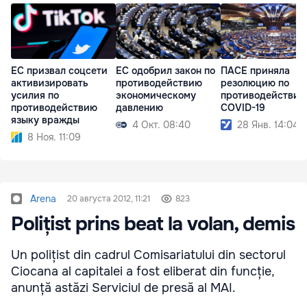
ЕС призвал соцсети
ЕС одобрил закон по
ПАСЕ приняла
активизировать
противодействию
резолюцию по
усилия по
экономическому
противодействию
противодействию
давлению
COVID-19
языку вражды
4 Окт. 08:40
28 Янв. 14:04
8 Ноя. 11:09
Arena
20 августа 2012, 11:21
823
Polițist prins beat la volan, demis
Un polițist din cadrul Comisariatului din sectorul
Ciocana al capitalei a fost eliberat din funcție,
anunță astăzi Serviciul de presă al MAI.