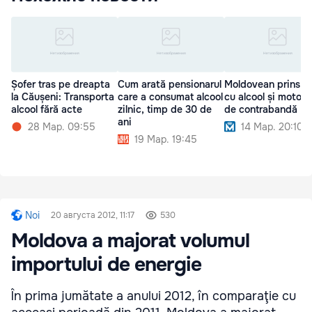
Șofer tras pe dreapta
Cum arată pensionarul
Moldovean prins la 
la Căușeni: Transporta
care a consumat alcool
cu alcool și motori
alcool fără acte
zilnic, timp de 30 de
de contrabandă
ani
28 Мар. 09:55
14 Мар. 20:10
19 Мар. 19:45
Noi
20 августа 2012, 11:17
530
Moldova a majorat volumul
importului de energie
În prima jumătate a anului 2012, în comparaţie cu