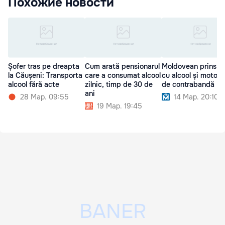
Похожие новости
Șofer tras pe dreapta
Cum arată pensionarul
Moldovean prins la 
la Căușeni: Transporta
care a consumat alcool
cu alcool și motori
alcool fără acte
zilnic, timp de 30 de
de contrabandă
ani
28 Мар. 09:55
14 Мар. 20:10
19 Мар. 19:45