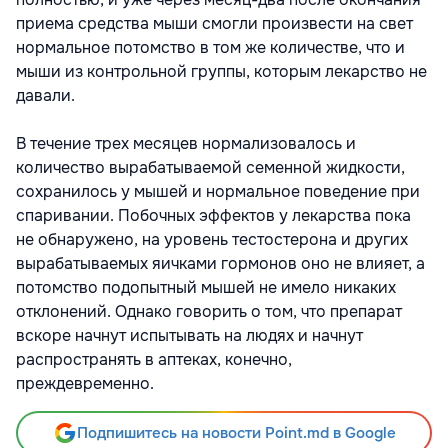
приема средства мыши смогли произвести на свет
нормальное потомство в том же количестве, что и
мыши из контрольной группы, которым лекарство не
давали.
В течение трех месяцев нормализовалось и
количество вырабатываемой семенной жидкости,
сохранилось у мышей и нормальное поведение при
спаривании. Побочных эффектов у лекарства пока
не обнаружено, на уровень тестостерона и других
вырабатываемых яичками гормонов оно не влияет, а
потомство подопытный мышей не имело никаких
отклонений. Однако говорить о том, что препарат
вскоре начнут испытывать на людях и начнут
распространять в аптеках, конечно,
преждевременно.
Подпишитесь на новости Point.md в Google