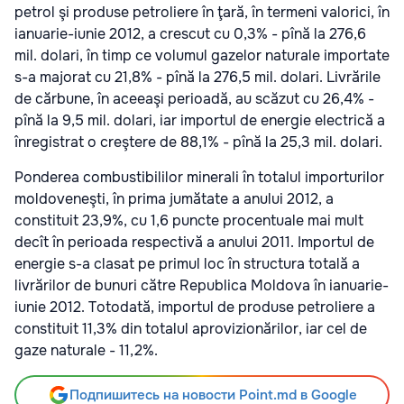
petrol şi produse petroliere în ţară, în termeni valorici, în
ianuarie-iunie 2012, a crescut cu 0,3% - pînă la 276,6
mil. dolari, în timp ce volumul gazelor naturale importate
s-a majorat cu 21,8% - pînă la 276,5 mil. dolari. Livrările
de cărbune, în aceeaşi perioadă, au scăzut cu 26,4% -
pînă la 9,5 mil. dolari, iar importul de energie electrică a
înregistrat o creştere de 88,1% - pînă la 25,3 mil. dolari.
Ponderea combustibililor minerali în totalul importurilor
moldoveneşti, în prima jumătate a anului 2012, a
constituit 23,9%, cu 1,6 puncte procentuale mai mult
decît în perioada respectivă a anului 2011. Importul de
energie s-a clasat pe primul loc în structura totală a
livrărilor de bunuri către Republica Moldova în ianuarie-
iunie 2012. Totodată, importul de produse petroliere a
constituit 11,3% din totalul aprovizionărilor, iar cel de
gaze naturale - 11,2%.
Подпишитесь на новости Point.md в Google