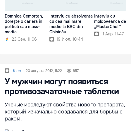
Domnica Cemortan,
Interviu cu absolventa
Interviu cu
dorește o carieră în
cu cea mai mare
moldoveanca de la
politică sau mass-
medie la BAC din
„MasterChef”
media
Chișinău
11 Апр. 11:47
23 Сен. 11:06
19 Июл. 10:44
Kleo
20 августа 2012, 11:22
957
У мужчин могут появиться
противозачаточные таблетки
Ученые исследуют свойства нового препарата,
который изначально создавался для борьбы с
раком.