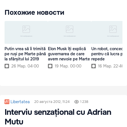
Похожие новости
Putin vrea să îi trimită
Elon Musk îți explică
Un robot, concedia
pe ruși pe Marte până
guvernarea de care
pentru că lucra pr
la sfârșitul lui 2019
avem nevoie pe Marte
repede
26 Мар. 04:00
19 Мар. 00:00
16 Мар. 22:40
Libertatea
20 августа 2012, 11:24
1 238
Interviu senzațional cu Adrian
Mutu