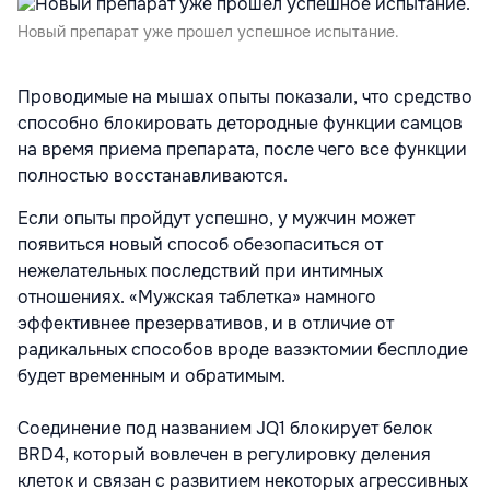
Новый препарат уже прошел успешное испытание.
Проводимые на мышах опыты показали, что средство
способно блокировать детородные функции самцов
на время приема препарата, после чего все функции
полностью восстанавливаются.
Если опыты пройдут успешно, у мужчин может
появиться новый способ обезопаситься от
нежелательных последствий при интимных
отношениях. «Мужская таблетка» намного
эффективнее презервативов, и в отличие от
радикальных способов вроде вазэктомии бесплодие
будет временным и обратимым.
Соединение под названием JQ1 блокирует белок
BRD4, который вовлечен в регулировку деления
клеток и связан с развитием некоторых агрессивных