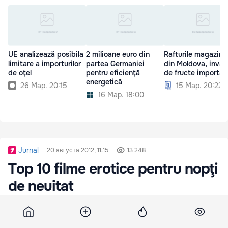
UE analizează posibila
2 milioane euro din
Rafturile magazine
limitare a importurilor
partea Germaniei
din Moldova, inva
de oţel
pentru eficienţă
de fructe importat
energetică
26 Мар. 20:15
15 Мар. 20:22
16 Мар. 18:00
Jurnal
20 августа 2012, 11:15
13 248
Top 10 filme erotice pentru nopţi
de neuitat
Pentru ca suntem in luna iubirii, iar senzualitatea
si sexualitatea trebuie traite din plin, iti propunem