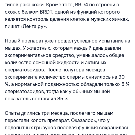
типов рака кожи. Кроме того, BRD4 по строению
схож с белком BRDT, одной из функций которого
является контроль деления клеток в мужских яичках,
пишет «Лента.ру».
Новый препарат уже прошел успешное испытание на
мышах. У животных, которым каждый день давали
экспериментальное средство, уменьшалось общее
количество семенной жидкости и активных
сперматозоидов. После полутора месяцев
эксперимента количество спермы снизилось на 90
%, а нормальной подвижностью обладали только 5 %
сперматозоидов, тогда как у обычных мышей
показатель составлял 85 %.
Опыты длились три месяца, после чего мышам
перестали колоть препарат. Оказалось, что у
подопытных грызунов половая функция сохранилась
полностью, и уже через месяц-два после окончания