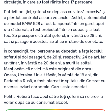
circulaţie, în care au fost rănite încă 17 persoane.
Potrivit poliției, șoferul se deplasa cu viteză excesivă și
a pierdut controlul asupra volanului. Astfel, automobilul
de model BMW 528 a fost tamponat într-un gard, apoi
s-a răsturnat, a fost proiectat într-un copac și a luat
foc. Se presupune că atât șoferul, în vârstă de 29 ani,
cât și pasagerii acestuia se aflau în stare de ebrietate.
În consecință, trei persoane au decedat la fața locului:
șoferul și doi pasageri, de 26 și, respectiv, 24 de ani, iar
un tânăr, în vârstă de 20 de ani, a murit la spital.
Menționăm că o victimă este originară din orașul
Odesa, Ucraina. Un alt tânăr, în vârstă de 19 ani, din
Federația Rusă, a fost internat în spitalul din Comrat cu
diverse leziuni corporale. Cazul este cercetat.
Poliţia Rutieră face apel către toți şoferii să nu urce la
volan după ce au consumat alcool.