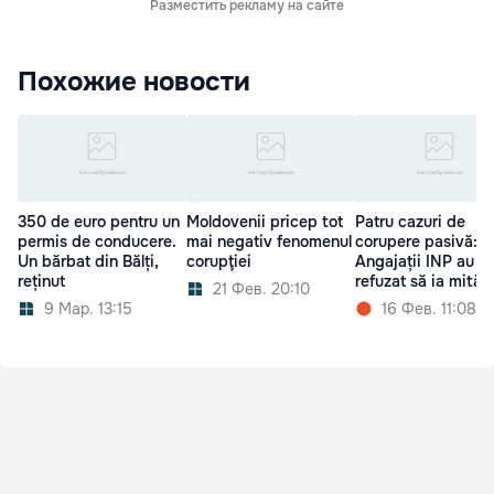
Разместить рекламу на сайте
Похожие новости
350 de euro pentru un
Moldovenii pricep tot
Patru cazuri de
permis de conducere.
mai negativ fenomenul
corupere pasivă:
Un bărbat din Bălți,
corupţiei
Angajații INP au
reținut
refuzat să ia mită
21 Фев. 20:10
9 Мар. 13:15
16 Фев. 11:08