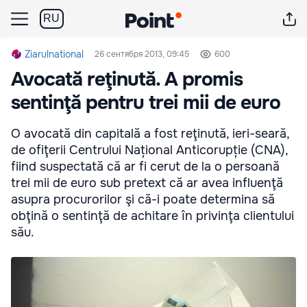
RU
Ziarulnational
26 сентября 2013, 09:45
600
Avocată reţinută. A promis
sentinţă pentru trei mii de euro
O avocată din capitală a fost reţinută, ieri-seară,
de ofiţerii Centrului Național Anticorupție (CNA),
fiind suspectată că ar fi cerut de la o persoană
trei mii de euro sub pretext că ar avea influenţă
asupra procurorilor şi că-i poate determina să
obţină o sentinţă de achitare în privinţa clientului
său.