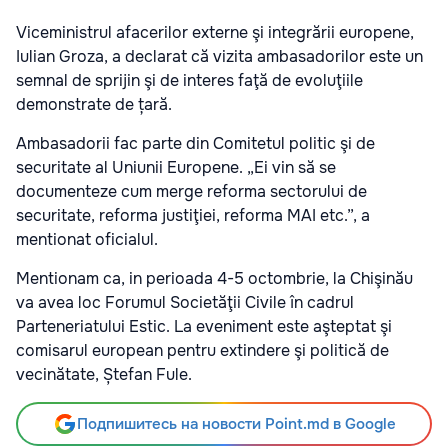
Viceministrul afacerilor externe şi integrării europene,
Iulian Groza, a declarat că vizita ambasadorilor este un
semnal de sprijin şi de interes faţă de evoluţiile
demonstrate de țară.
Ambasadorii fac parte din Comitetul politic şi de
securitate al Uniunii Europene. „Ei vin să se
documenteze cum merge reforma sectorului de
securitate, reforma justiţiei, reforma MAI etc.”, a
mentionat oficialul.
Mentionam ca, in perioada 4-5 octombrie, la Chişinău
va avea loc Forumul Societăţii Civile în cadrul
Parteneriatului Estic. La eveniment este aşteptat şi
comisarul european pentru extindere şi politică de
vecinătate, Ștefan Fule.
Подпишитесь на новости Point.md в Google