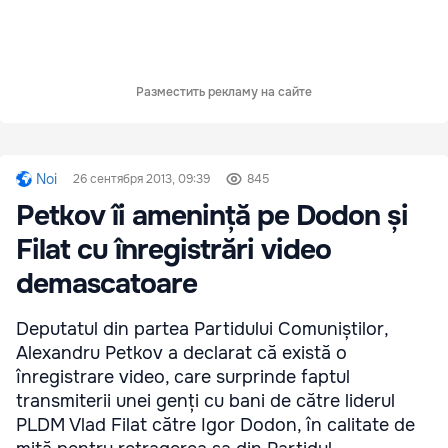
Разместить рекламу на сайте
Noi
26 сентября 2013, 09:39
845
Petkov îi amenință pe Dodon și
Filat cu înregistrări video
demascatoare
Deputatul din partea Partidului Comuniștilor,
Alexandru Petkov a declarat că există o
înregistrare video, care surprinde faptul
transmiterii unei genți cu bani de către liderul
PLDM Vlad Filat către Igor Dodon, în calitate de