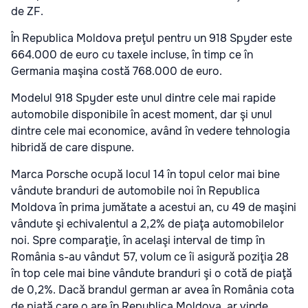
de ZF.
În Republica Moldova preţul pentru un 918 Spyder este
664.000 de euro cu taxele incluse, în timp ce în
Germania maşina costă 768.000 de euro.
Modelul 918 Spyder este unul dintre cele mai rapide
automobile disponibile în acest moment, dar şi unul
dintre cele mai economice, având în vedere tehnologia
hibridă de care dispune.
Marca Porsche ocupă locul 14 în topul celor mai bine
vândute branduri de automobile noi în Republica
Moldova în prima jumătate a acestui an, cu 49 de maşini
vândute şi echivalentul a 2,2% de piaţa automobilelor
noi. Spre comparaţie, în acelaşi interval de timp în
România s-au vândut 57, volum ce îi asigură poziţia 28
în top cele mai bine vândute branduri şi o cotă de piaţă
de 0,2%. Dacă brandul german ar avea în România cota
de piaţă care o are în Republica Moldova, ar vinde