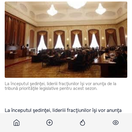
La începutul şedinţei, lideriii fracţiunilor îşi vor anunţa de la
tribună priorităţile legislative pentru acest sezon.
La începutul şedinţei, lideriii fracţiunilor îşi vor anunţa
de la tribună priorităţile legislative pentru acest sezon.
Pe ordinea de zi figurează şapte proiecte de legi.