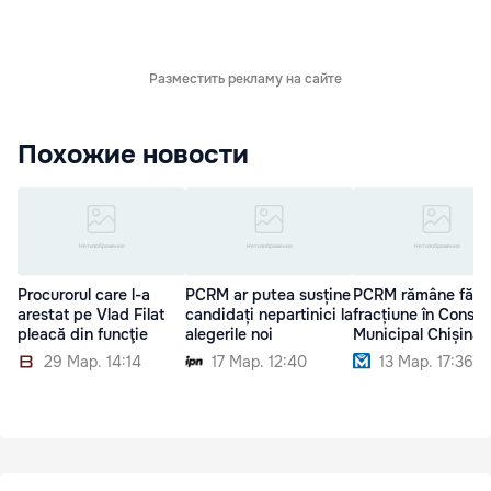
Разместить рекламу на сайте
Похожие новости
Procurorul care l-a
PCRM ar putea susține
PCRM rămâne fără
arestat pe Vlad Filat
candidați nepartinici la
fracțiune în Consili
pleacă din funcţie
alegerile noi
Municipal Chișinău
29 Мар. 14:14
17 Мар. 12:40
13 Мар. 17:36