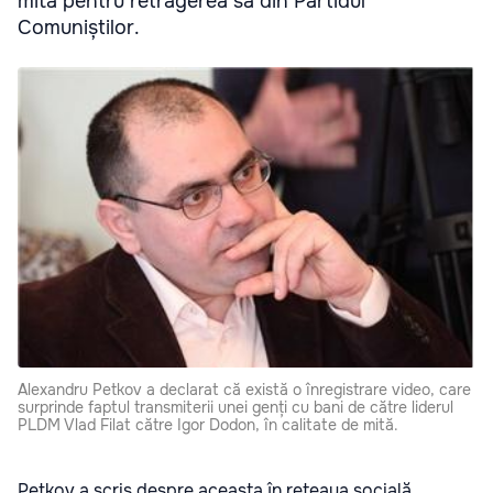
mită pentru retragerea sa din Partidul
Comuniștilor.
Alexandru Petkov a declarat că există o înregistrare video, care
surprinde faptul transmiterii unei genți cu bani de către liderul
PLDM Vlad Filat către Igor Dodon, în calitate de mită.
Petkov a scris despre aceasta în rețeaua socială,