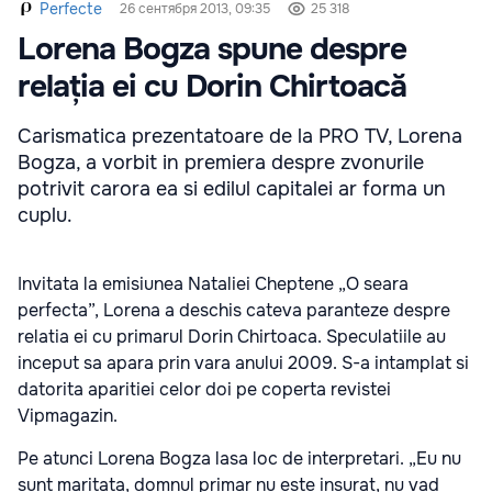
Perfecte
26 сентября 2013, 09:35
25 318
Lorena Bogza spune despre
relația ei cu Dorin Chirtoacă
Carismatica prezentatoare de la PRO TV, Lorena
Bogza, a vorbit in premiera despre zvonurile
potrivit carora ea si edilul capitalei ar forma un
cuplu.
Invitata la emisiunea Nataliei Cheptene „O seara
perfecta”, Lorena a deschis cateva paranteze despre
relatia ei cu primarul Dorin Chirtoaca. Speculatiile au
inceput sa apara prin vara anului 2009. S-a intamplat si
datorita aparitiei celor doi pe coperta revistei
Vipmagazin.
Pe atunci Lorena Bogza lasa loc de interpretari. „Eu nu
sunt maritata, domnul primar nu este insurat, nu vad