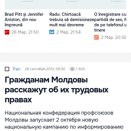
Brad Pitt și Jennifer
Radu: Chirtoacă
O înregistrare cu o
Aniston, din nou
trebuia să demisioneze
partidă de sex, fur
împreună
mult mai devreme
de pe telefonul une
tinere
26 Мар. 21:50
2 Мар. 21:54
2 Мар. 20:32
Pan
26 сентября 2013, 09:30
1 304
Гражданам Молдовы
расскажут об их трудовых
правах
Национальная конфедерация профсоюзов
Молдовы запускает 2 октября новую
национальную кампанию по информированию