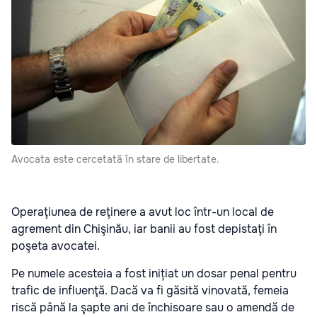
Avocata este cercetată în stare de libertate.
Operaţiunea de reţinere a avut loc într-un local de
agrement din Chişinău, iar banii au fost depistaţi în
poşeta avocatei.
Pe numele acesteia a fost inițiat un dosar penal pentru
trafic de influenţă. Dacă va fi găsită vinovată, femeia
riscă până la şapte ani de închisoare sau o amendă de