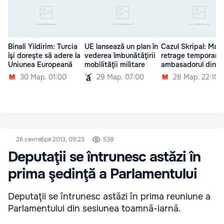
Binali Yildirim: Turcia
UE lansează un plan în
Cazul Skripal: Malt
îşi doreşte să adere la
vederea îmbunătăţirii
retrage temporar
Uniunea Europeană
mobilităţii militare
ambasadorul din R
30 Мар. 01:00
29 Мар. 07:00
28 Мар. 22:10
26 сентября 2013, 09:23
538
Deputaţii se întrunesc astăzi în
prima şedinţă a Parlamentului
Deputaţii se întrunesc astăzi în prima reuniune a
Parlamentului din sesiunea toamnă-iarnă.