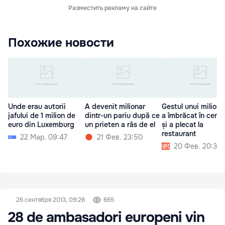
Разместить рекламу на сайте
Похожие новости
Unde erau autorii
A devenit milionar
Gestul unui miliona
jafului de 1 milion de
dintr-un pariu după ce
a îmbrăcat în cerșe
euro din Luxemburg
un prieten a râs de el
și a plecat la
restaurant
22 Мар. 09:47
21 Фев. 23:50
20 Фев. 20:30
26 сентября 2013, 09:26
665
28 de ambasadori europeni vin