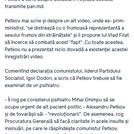
transmite pan.md.
Petkov mai scrie și despre un alt video, unde ex- prim-
ministrul, "se distrează cu o frumoasă reprezentantă a
sexului frumos din străinătate" și îi propune lui Vlad Filat
să încerce să combată acest "fapt". Cu toate acestea,
Petkov nu a prezentat nicio dovadă a existenței acestei
înregistrări video.
Comentînd declarația comunistului, liderul Partidului
Socialist, Igor Dodon, a scris că Petkov trebuie să fie
examinat de un psihiatru:
- Îl rog pe consilierul psihiatru Mihai Ghimpu să se
ocupe urgent de alt pacient politic - Alexandru Petkov
și de tovarășii săi - "revoluționarii". De asemenea, rog
Procuratura Generală să facă claritate în acele insulte și
insinuări, pe care le răspîndește comunistul Petkov.