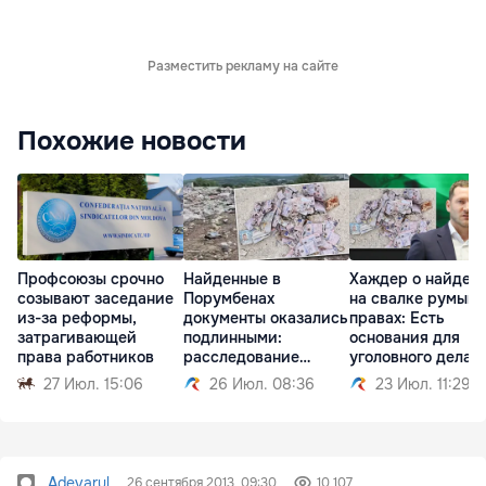
Разместить рекламу на сайте
Похожие новости
Профсоюзы срочно
Найденные в
Хаждер о найден
созывают заседание
Порумбенах
на свалке румынс
из-за реформы,
документы оказались
правах: Есть
затрагивающей
подлинными:
основания для
права работников
расследование
уголовного дела
продолжается
27 Июл. 15:06
26 Июл. 08:36
23 Июл. 11:29
Adevarul
26 сентября 2013, 09:30
10 107