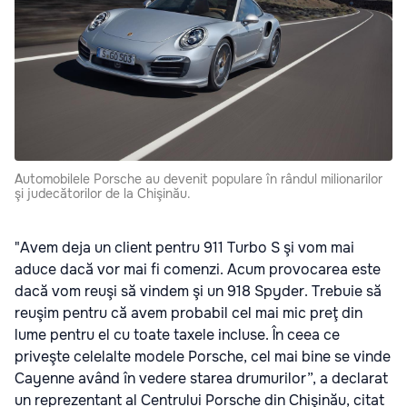
Automobilele Porsche au devenit populare în rândul milionarilor
şi judecătorilor de la Chişinău.
"Avem deja un client pentru 911 Turbo S şi vom mai
aduce dacă vor mai fi comenzi. Acum provocarea este
dacă vom reuşi să vindem şi un 918 Spyder. Trebuie să
reuşim pentru că avem probabil cel mai mic preţ din
lume pentru el cu toate taxele incluse. În ceea ce
priveşte celelalte modele Porsche, cel mai bine se vinde
Cayenne având în vedere starea drumurilor”, a declarat
un reprezentant al Centrului Porsche din Chişinău, citat