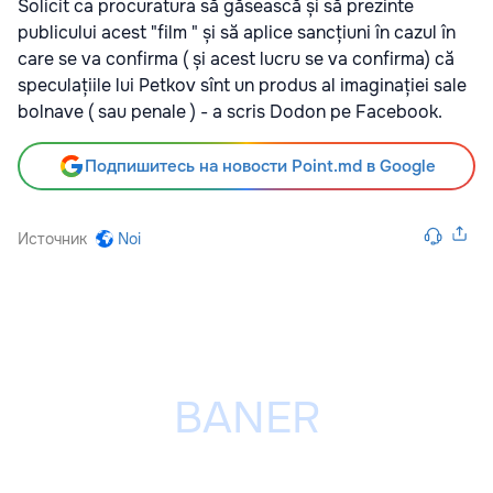
Solicit ca procuratura să găsească și să prezinte
publicului acest "film " și să aplice sancțiuni în cazul în
care se va confirma ( și acest lucru se va confirma) că
speculațiile lui Petkov sînt un produs al imaginației sale
bolnave ( sau penale ) - a scris Dodon pe Facebook.
Подпишитесь на новости Point.md в Google
Источник
Noi