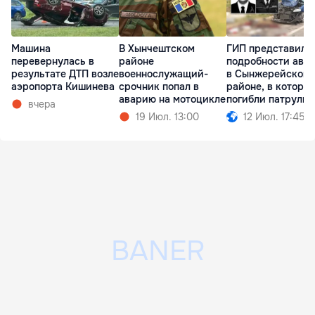
Машина
В Хынчештском
ГИП представил
перевернулась в
районе
подробности ава
результате ДТП возле
военнослужащий-
в Сынжерейском
аэропорта Кишинева
срочник попал в
районе, в которо
аварию на мотоцикле
погибли патруль
вчера
19 Июл. 13:00
12 Июл. 17:45