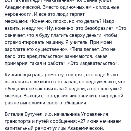
Вот так выглядит «наказанная» половина улицы
Академической. Вместо одиночных ям - сплошные
неровности. И все это люди терпят
месяцами:
«Конечно, плохо, но что делать? Надо
ездить, и ездим»;
«Ну, конечно, это безобразие»;
«Это
означает, что я буду платить сверху деньги, чтобы
отремонтировать машину. Я учитель. При моей
зарплате это существенно».
«Типа делает. Это не
дело, это вредительством занимаются. Какая
примария, такая и работа». «Это издевательство».
Кишинёвцы рады ремонту, говорят, его надо было
выполнить ещё много лет назад, но недоумевают, что
обещали всё закончить за 2 недели, а прошло уже 2
месяца. Выходит, городские чиновники в очередной
раз не выполнили своего обещания.
Виталие Бутучел, и.о. начальника Управления
транспорта и путей сообщения:
«27 июня начинаем
капитальный ремонт улицы Академической.