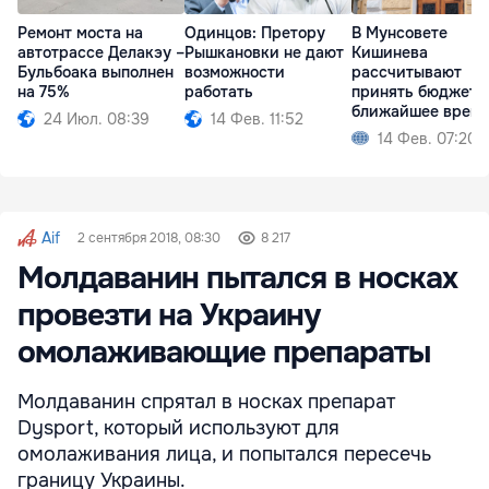
Ремонт моста на
Одинцов: Претору
В Мунсовете
автотрассе Делакэу –
Рышкановки не дают
Кишинева
Бульбоака выполнен
возможности
рассчитывают
на 75%
работать
принять бюджет 
ближайшее врем
24 Июл. 08:39
14 Фев. 11:52
14 Фев. 07:20
Aif
2 сентября 2018, 08:30
8 217
Молдаванин пытался в носках
провезти на Украину
омолаживающие препараты
Молдаванин спрятал в носках препарат
Dysport, который используют для
омолаживания лица, и попытался пересечь
границу Украины.