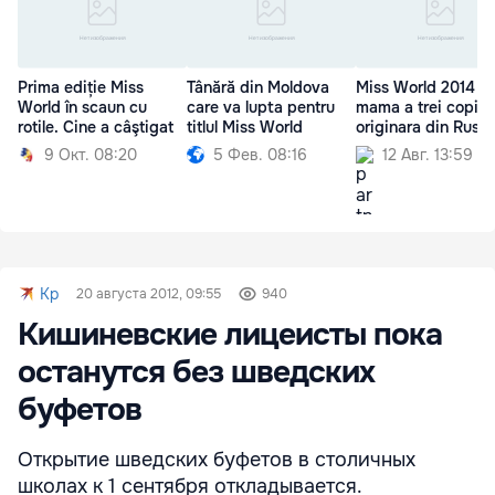
Prima ediție Miss
Tânără din Moldova
Miss World 2014 es
World în scaun cu
care va lupta pentru
mama a trei copii
rotile. Cine a câştigat
titlul Miss World
originara din Rusia
9 Окт. 08:20
5 Фев. 08:16
12 Авг. 13:59
Kp
20 августа 2012, 09:55
940
Кишиневские лицеисты пока
останутся без шведских
буфетов
Открытие шведских буфетов в столичных
школах к 1 сентября откладывается.