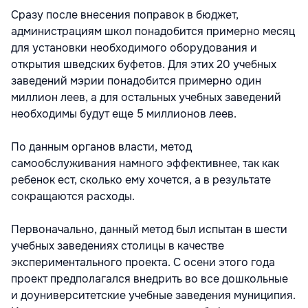
Сразу после внесения поправок в бюджет,
администрациям школ понадобится примерно месяц
для установки необходимого оборудования и
открытия шведских буфетов. Для этих 20 учебных
заведений мэрии понадобится примерно один
миллион леев, а для остальных учебных заведений
необходимы будут еще 5 миллионов леев.
По данным органов власти, метод
самообслуживания намного эффективнее, так как
ребенок ест, сколько ему хочется, а в результате
сокращаются расходы.
Первоначально, данный метод был испытан в шести
учебных заведениях столицы в качестве
экспериментального проекта. С осени этого года
проект предполагался внедрить во все дошкольные
и доуниверситетские учебные заведения муниципия.