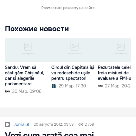
Разместить рекламу на сайте
Похожие новости
Sandu: Vrem să
Circul din Capitală îşi
Rezultatele celei d
câștigăm Chișinăul,
va redeschide uşile
treia misiuni de
dar și alegerile
pentru spectatori
evaluare a FMI-ului
parlamentare
29 Мар. 17:30
27 Мар. 20:22
30 Мар. 09:06
Jurnalul
20 августа 2012, 09:58
2 758
Vezi cum arată cea mai