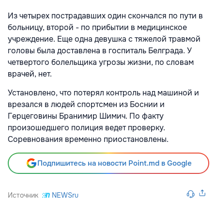
Из четырех пострадавших один скончался по пути в
больницу, второй - по прибытии в медицинское
учреждение. Еще одна девушка с тяжелой травмой
головы была доставлена в госпиталь Белграда. У
четвертого болельщика угрозы жизни, по словам
врачей, нет.
Установлено, что потерял контроль над машиной и
врезался в людей спортсмен из Боснии и
Герцеговины Бранимир Шимич. По факту
произошедшего полиция ведет проверку.
Соревнования временно приостановлены.
Подпишитесь на новости Point.md в Google
Источник
NEWSru