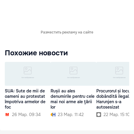
Разместить рекламу на сайте
Похожие новости
SUA: Sute de mii de
Rușii au ales
Procurorul și locui
oameni au protestat
denumirile pentru cele
dobândită ilegal.
împotriva armelor de
mai noi arme ale ţării
Harunjen s-a
foc
lor
autosesizat
26 Мар. 09:34
23 Мар. 11:42
22 Мар. 15:10