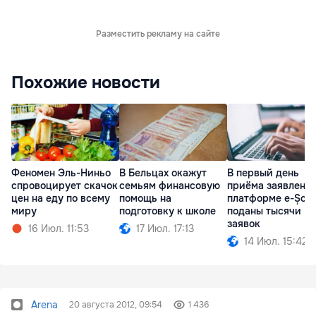
Разместить рекламу на сайте
Похожие новости
Феномен Эль-Ниньо
В Бельцах окажут
В первый день
спровоцирует скачок
семьям финансовую
приёма заявлений
цен на еду по всему
помощь на
платформе e-Școa
миру
подготовку к школе
поданы тысячи
заявок
16 Июл. 11:53
17 Июл. 17:13
14 Июл. 15:42
Arena
20 августа 2012, 09:54
1 436