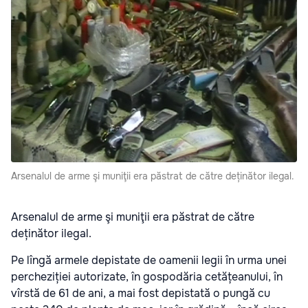
Arsenalul de arme şi muniţii era păstrat de către deținător ilegal.
Arsenalul de arme şi muniţii era păstrat de către
deținător ilegal.
Pe lîngă armele depistate de oamenii legii în urma unei
percheziției autorizate, în gospodăria cetățeanului, în
vîrstă de 61 de ani, a mai fost depistată o pungă cu