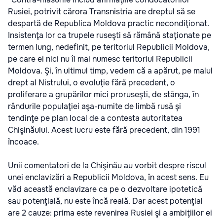
Rusiei, potrivit cărora Transnistria are dreptul să se
despartă de Republica Moldova practic necondiţionat.
Insistenţa lor ca trupele ruseşti să rămână staţionate pe
termen lung, nedefinit, pe teritoriul Republicii Moldova,
pe care ei nici nu îl mai numesc teritoriul Republicii
Moldova. Şi, în ultimul timp, vedem că a apărut, pe malul
drept al Nistrului, o evoluţie fără precedent, o
proliferare a grupărilor mici proruseşti, de stânga, în
rândurile populaţiei aşa-numite de limbă rusă şi
tendinţe pe plan local de a contesta autoritatea
Chişinăului. Acest lucru este fără precedent, din 1991
încoace.
Unii comentatori de la Chişinău au vorbit despre riscul
unei enclavizări a Republicii Moldova, în acest sens. Eu
văd această enclavizare ca pe o dezvoltare ipotetică
sau potenţială, nu este încă reală. Dar acest potenţial
are 2 cauze: prima este revenirea Rusiei şi a ambiţiilor ei