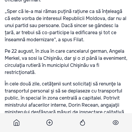
„Sper că le-a mai rămas puțină rațiune ca să înțeleagă
că este vorba de interesul Republicii Moldova, dar nu al
unui partid sau persoane. Dacă sincer se gândesc la
țară, ar trebui să co-participe la edificarea și tot ce
înseamnă modernizare”, a spus Filat.
Pe 22 august, în ziua în care cancelarul german, Angela
Merkel, va sosi la Chişinău, dar şi o zi până la eveniment,
circulaţia rutieră în municipiul Chişinău va fi
restricţionată.
În cele două zile, cetăţenii sunt solicitaţi să renunţe la
transportul personal şi să se deplaseze cu transportul
public, în special în zona centrală a capitalei. Potrivit
ministrului afacerilor interne, Dorin Recean, angajaţii
ministerului desfăşoară măsuri de inspectare calitativă
a fondului locativ şi a tuturor obiectivelor – organizaţii,
unităţi comerciale, poduri, treceri subterane, amplasate