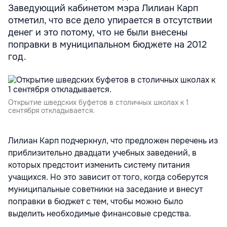
Заведующий кабинетом мэра Лилиан Карп
отметил, что все дело упирается в отсутствии
денег и это потому, что не были внесены
поправки в муниципальном бюджете на 2012
год.
Открытие шведских буфетов в столичных школах к 1
сентября откладывается.
Лилиан Карп подчеркнул, что предложен перечень из
приблизительно двадцати учебных заведений, в
которых предстоит изменить систему питания
учащихся. Но это зависит от того, когда соберутся
муниципальные советники на заседание и внесут
поправки в бюджет с тем, чтобы можно было
выделить необходимые финансовые средства.