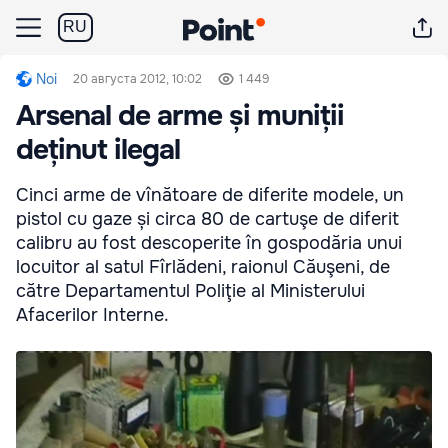
RU
Noi
20 августа 2012, 10:02
1 449
Arsenal de arme și muniții
deținut ilegal
Cinci arme de vînătoare de diferite modele, un
pistol cu gaze și circa 80 de cartuşe de diferit
calibru au fost descoperite în gospodăria unui
locuitor al satul Fîrlădeni, raionul Căuşeni, de
către Departamentul Poliţie al Ministerului
Afacerilor Interne.