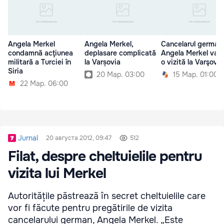
Angela Merkel
Angela Merkel,
Cancelarul german
condamnă acţiunea
deplasare complicată
Angela Merkel va f
militară a Turciei în
la Varșovia
o vizită la Varşovia
Siria
20 Мар. 03:00
15 Мар. 01:00
22 Мар. 06:00
Jurnal
20 августа 2012, 09:47
512
Filat, despre cheltuielile pentru
vizita lui Merkel
Autoritățile păstrează în secret cheltuielile care
vor fi făcute pentru pregătirile de vizita
cancelarului german, Angela Merkel. „Este