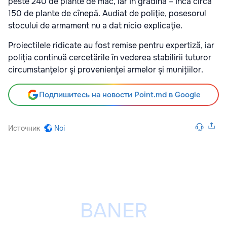
peste 240 de plante de mac, iar în grădină – încă circa
150 de plante de cînepă. Audiat de poliţie, posesorul
stocului de armament nu a dat nicio explicaţie.
Proiectilele ridicate au fost remise pentru expertiză, iar
poliţia continuă cercetările în vederea stabilirii tuturor
circumstanţelor şi provenienţei armelor și munițiilor.
Подпишитесь на новости Point.md в Google
Источник
Noi