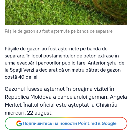
Fâşiile de gazon au fost aşternute pe banda de separare
Fâşiile de gazon au fost aşternute pe banda de
separare, în locul postamentelor de beton extrase în
urma evacuării panourilor publicitare. Anterior şeful de
la Spaţii Verzi a declarat că un metru pătrat de gazon
costă 40 de lei.
Gazonul fusese aşternut în preajma vizitei în
Republica Moldova a cancelarului german, Angela
Merkel. Înaltul oficial este aşteptat la Chişinău
miercuri, 22 august.
Подпишитесь на новости Point.md в Google