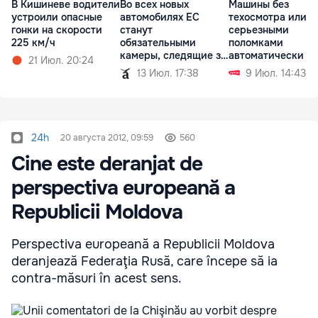
В Кишиневе водители
Во всех новых
Машины без
устроили опасные
автомобилях ЕС
техосмотра или с
гонки на скорости
станут
серьезными
225 км/ч
обязательными
поломками
камеры, следящие за
автоматически л
21 Июл. 20:24
водителем
регистрации
13 Июл. 17:38
9 Июл. 14:43
24h
20 августа 2012, 09:59
560
Cine este deranjat de
perspectiva europeană a
Republicii Moldova
Perspectiva europeană a Republicii Moldova
deranjează Federaţia Rusă, care începe să ia
contra-măsuri în acest sens.