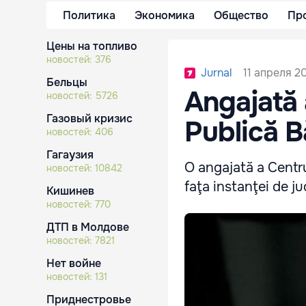
Политика
Экономика
Общество
Пр
Цены на топливо
новостей:
376
11 апреля 20
Jurnal
Бельцы
Angajată 
новостей:
5726
Газовый кризис
Publică Bă
новостей:
406
Гагаузия
O angajată a Centru
новостей:
10842
faţa instanţei de j
Кишинев
новостей:
770
ДТП в Молдове
новостей:
7821
Нет войне
новостей:
131
Приднестровье