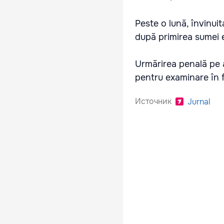
Peste o lună, învinuit
după primirea sumei 
Urmărirea penală pe a
pentru examinare în 
Источник
Jurnal