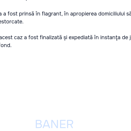
a a fost prinsă în flagrant, în apropierea domiciliului s
estorcate.
cest caz a fost finalizată și expediată în instanţa de
fond.