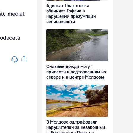
Адвокат Плахотнюка
обвиняет Тофана в
ău, imediat
нарушении презумпции
невиновности
 judecată
Сильные дожди могут
привести к подтоплениям на
севере и в центре Молдовы
В Молдове оштрафовали
нарушителей за незаконный
забор воды из Днестра