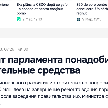
eriene
S-a plâns la CEDO după ce șeful
350 de euro pentru
ă
l-a concediat pentru conținut
conducere. Un bărba
porno
reținut
9 Мар. 19:10
9 Мар. 13:15
3, 07:26
891
т парламента понадоб
ельные средства
ионального развития и строительства попрос
 млн. леев на завершение ремонта здания парл
осле заседания правительства и.о. министра 
.