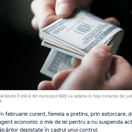
ănătate Publică din municipiul Bălţi va apărea în faţa instanţei de ju
ă.
 în februarie curent, femeia a pretins, prin estorcare, d
 agent economic o mie de lei pentru a nu suspenda act
lcărilor depistate în cadrul unui control.