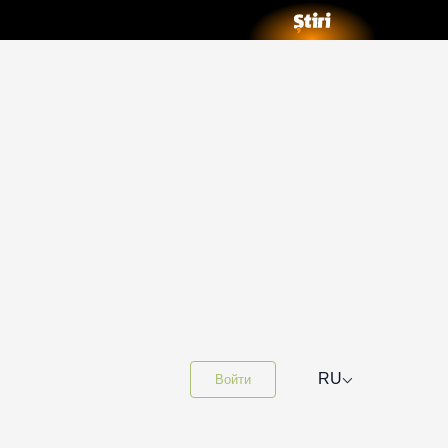
⌵
RU
Войти