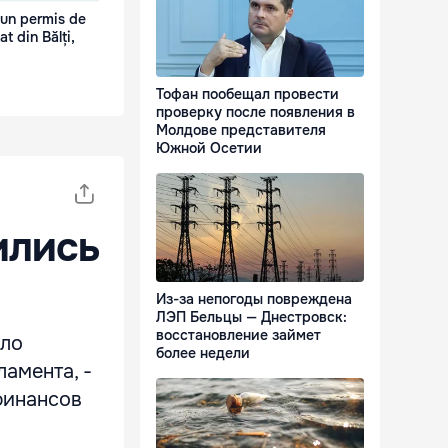
 un permis de
t din Bălți,
Тофан пообещал провести
проверку после появления в
Молдове представителя
Южной Осетии
ились
Из-за непогоды повреждена
ЛЭП Бельцы — Днестровск:
восстановление займет
ило
более недели
амента, -
финансов