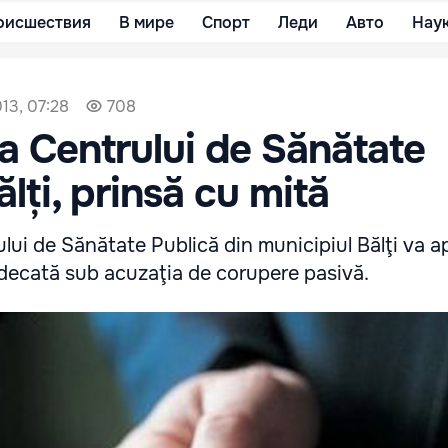
оисшествия
В мире
Спорт
Леди
Авто
Нау
13, 07:28
708
a Centrului de Sănătate
lți, prinsă cu mită
lui de Sănătate Publică din municipiul Bălţi va a
udecată sub acuzaţia de corupere pasivă.