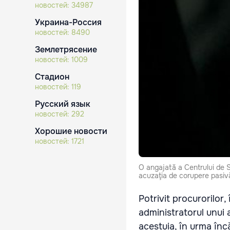
новостей:
34987
Украина-Россия
новостей:
8490
Землетрясение
новостей:
1009
Стадион
новостей:
119
Русский язык
новостей:
292
Хорошие новости
новостей:
1721
O angajată a Centrului de S
acuzaţia de corupere pasiv
Potrivit procurorilor,
administratorul unui
acestuia, în urma încă