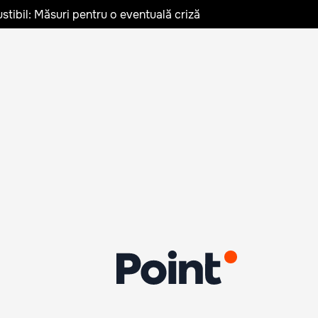
stibil: Măsuri pentru o eventuală criză