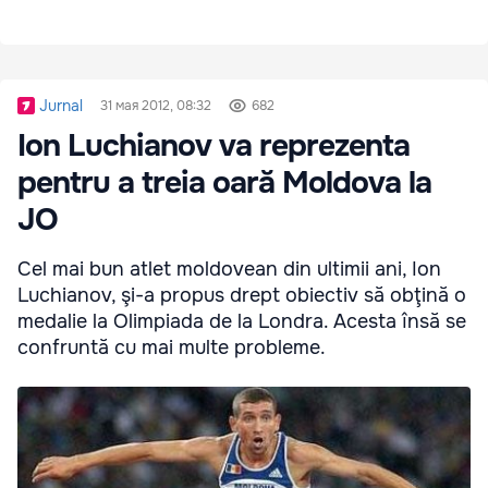
Jurnal
31 мая 2012, 08:32
682
Ion Luchianov va reprezenta
pentru a treia oară Moldova la
JO
Cel mai bun atlet moldovean din ultimii ani, Ion
Luchianov, şi-a propus drept obiectiv să obţină o
medalie la Olimpiada de la Londra. Acesta însă se
confruntă cu mai multe probleme.