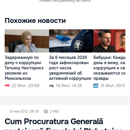
Разместить рекламу на сайте
Похожие новости
Задержанную по
За 6 месяцев 2026
Бабуцки: Каждый
делу о коррупции
года зафиксирован
день я вижу, как
Татьяну Нисторикэ
рост числа
коррупция и связ
уволили из
уведомлений об
оказываются сил
Минсельхоза
активной коррупции
правды
22 Июл. 20:09
14 Июл. 14:26
31 Июл. 09:57
31 мая 2012, 08:35
2 460
Cum Procuratura Generală