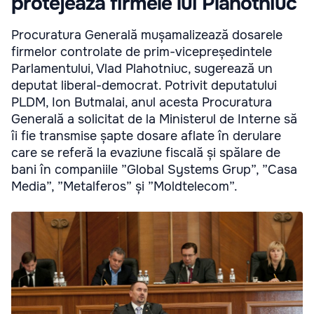
protejează firmele lui Plahotniuc
Procuratura Generală mușamalizează dosarele
firmelor controlate de prim-vicepreședintele
Parlamentului, Vlad Plahotniuc, sugerează un
deputat liberal-democrat. Potrivit deputatului
PLDM, Ion Butmalai, anul acesta Procuratura
Generală a solicitat de la Ministerul de Interne să
îi fie transmise șapte dosare aflate în derulare
care se referă la evaziune fiscală și spălare de
bani în companiile ”Global Systems Grup”, ”Casa
Media”, ”Metalferos” și ”Moldtelecom”.