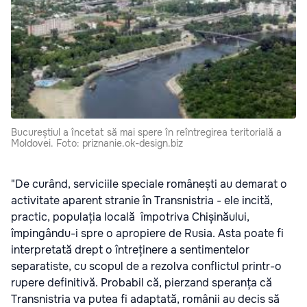
Bucureștiul a încetat să mai spere în reîntregirea teritorială a
Moldovei. Foto: priznanie.ok-design.biz
"De curând, serviciile speciale românești au demarat o
activitate aparent stranie în Transnistria - ele incită,
practic, populația locală împotriva Chișinăului,
împingându-i spre o apropiere de Rusia. Asta poate fi
interpretată drept o întreținere a sentimentelor
separatiste, cu scopul de a rezolva conflictul printr-o
rupere definitivă. Probabil că, pierzand speranța că
Transnistria va putea fi adaptată, românii au decis să