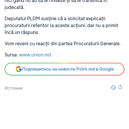
nici gând nu au să le finiseze și să le transmită în
judecată.
Deputatul PLDM susține că a solicitat explicații
procuraturii referitor la aceste acțiuni, dar nu a primit
încă un răspuns.
Vom reveni cu reacții din partea Procuraturii Generale.
Sursa:
www.union.md
Подпишитесь на новости Point.md в Google
Источник