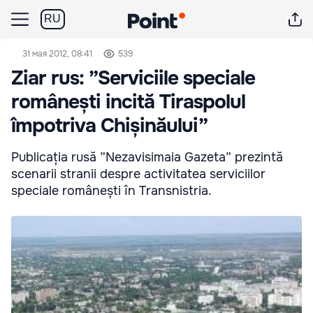
RU
31 мая 2012, 08:41
539
Ziar rus: ”Serviciile speciale
românești incită Tiraspolul
împotriva Chișinăului”
Publicația rusă ”Nezavisimaia Gazeta” prezintă
scenarii stranii despre activitatea serviciilor
speciale românești în Transnistria.