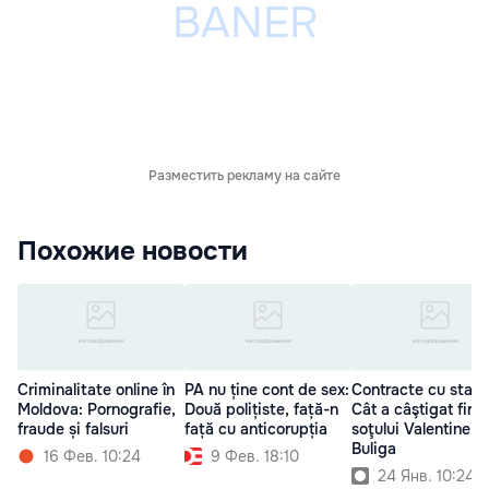
Разместить рекламу на сайте
Похожие новости
Criminalitate online în
PA nu ține cont de sex:
Contracte cu statul
Moldova: Pornografie,
Două polițiste, față-n
Cât a câştigat firm
fraude și falsuri
față cu anticorupția
soţului Valentinei
Buliga
16 Фев. 10:24
9 Фев. 18:10
24 Янв. 10:24