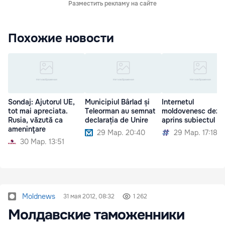
Разместить рекламу на сайте
Похожие новости
Sondaj: Ajutorul UE,
Municipiul Bârlad și
Internetul
tot mai apreciata.
Teleorman au semnat
moldovenesc dezb
Rusia, văzută ca
declarația de Unire
aprins subiectul Un
ameninţare
29 Мар. 20:40
29 Мар. 17:18
30 Мар. 13:51
Moldnews
31 мая 2012, 08:32
1 262
Молдавские таможенники