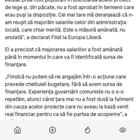
de lege și, din păcate, nu a fost aprobat în termenii care
erau puși la dispoziție. Cel mai tare mă deranjează că n-
am reuşit să majorăm salariile celor din administraţia
locală, care chiar merită. Este o măsură amânată, nu
anulată”, a declarat Filat la Europa Liberă.
El a precizat că majorarea salariilor a fost amânată
până în momentul în care va fi identificată sursa de
finanțare.
„Fiindcă nu putem să ne angajăm într-o acțiune care
prevede cheltuieli bugetare, fără să avem sursa de
finanțare. Experiența guvernării comuniste nu o s-o
repetăm, atunci când țara mai nu a fost dusă la faliment
din cauza acelor proiecte care nu aveau la bază venit
real financiar pentru ca să fie partea de acoperire”, a
adăugat premierul.
De la 1 iunie, preşedintele Parlamentului urma să ridice