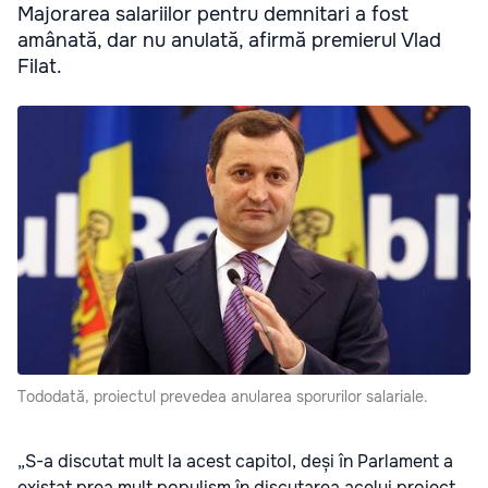
Majorarea salariilor pentru demnitari a fost
amânată, dar nu anulată, afirmă premierul Vlad
Filat.
Tododată, proiectul prevedea anularea sporurilor salariale.
„S-a discutat mult la acest capitol, deși în Parlament a
existat prea mult populism în discutarea acelui proiect