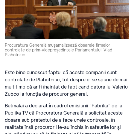
Procuratura Generală mușamalizează dosarele firmelor
controlate de prim-vicepreședintele Parlamentului, Vlad
Plahotniuc
Este bine cunoscut faptul că aceste companii sunt
controlate de Plahotniuc, tot despre el se spune de mai
mult timp că ar fi înaintat de fapt candidatura lui Valeriu
Zubco la funcția de procuror general.
Butmalai a declarat în cadrul emisiunii ”Fabrika” de la
Publika TV că Procuratura Generală a solicitat aceste
dosare sub pretextul de a face unele controale, în
realitate însă procurorii le-au închis în safeurile lor și