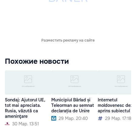
Разместить рекламу на сайте
Похожие новости
Sondaj: Ajutorul UE,
Municipiul Bârlad și
Internetul
tot mai apreciata.
Teleorman au semnat
moldovenesc dezb
Rusia, văzută ca
declarația de Unire
aprins subiectul Un
ameninţare
29 Мар. 20:40
29 Мар. 17:18
30 Мар. 13:51