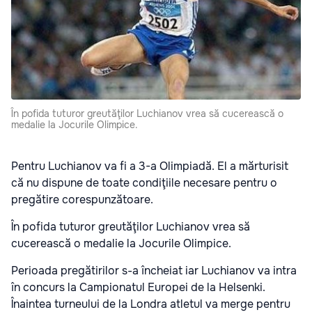
În pofida tuturor greutăţilor Luchianov vrea să cucerească o
medalie la Jocurile Olimpice.
Pentru Luchianov va fi a 3-a Olimpiadă. El a mărturisit
că nu dispune de toate condiţiile necesare pentru o
pregătire corespunzătoare.
În pofida tuturor greutăţilor Luchianov vrea să
cucerească o medalie la Jocurile Olimpice.
Perioada pregătirilor s-a încheiat iar Luchianov va intra
în concurs la Campionatul Europei de la Helsenki.
Înaintea turneului de la Londra atletul va merge pentru