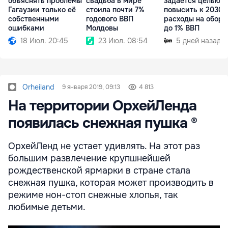
объяснять проблемы
свадьба в мире
задаётся целью
Гагаузии только её
стоила почти 7%
повысить к 2030 
собственными
годового ВВП
расходы на оборо
ошибками
Молдовы
до 1% ВВП
18 Июл. 20:45
23 Июл. 08:54
5 дней назад
Orheiland
9 января 2019, 09:13
4 813
На территории ОрхейЛенда
появилась снежная пушка ®
ОрхейЛенд не устает удивлять. На этот раз
большим развлечение крупшнейшей
рождественской ярмарки в стране стала
снежная пушка, которая может производить в
режиме нон-стоп снежные хлопья, так
любимые детьми.