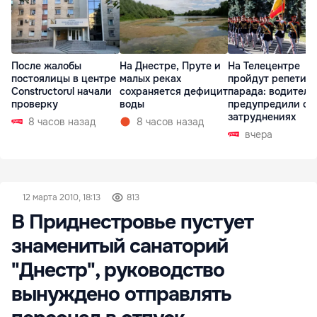
После жалобы
На Днестре, Пруте и
На Телецентре
постоялицы в центре
малых реках
пройдут репетиц
Constructorul начали
сохраняется дефицит
парада: водителе
проверку
воды
предупредили о
затруднениях
8 часов назад
8 часов назад
вчера
12 марта 2010, 18:13
813
В Приднестровье пустует
знаменитый санаторий
"Днестр", руководство
вынуждено отправлять