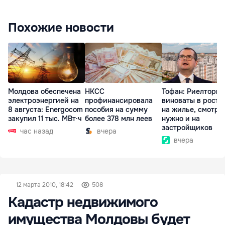
Похожие новости
Молдова обеспечена
НКСС
Тофан: Риелторы 
электроэнергией на
профинансировала
виноваты в росте
8 августа: Energocom
пособия на сумму
на жилье, смотре
закупил 11 тыс. МВт·ч
более 378 млн леев
нужно и на
застройщиков
час назад
вчера
вчера
12 марта 2010, 18:42
508
Кадастр недвижимого
имущества Молдовы будет