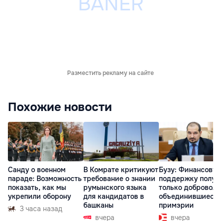
Разместить рекламу на сайте
Похожие новости
Санду о военном
В Комрате критикуют
Бузу: Финансову
параде: Возможность
требование о знании
поддержку получ
показать, как мы
румынского языка
только доброволь
укрепили оборону
для кандидатов в
объединившиеся
башканы
примэрии
3 часа назад
вчера
вчера