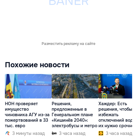
Разместить рекламу на сайте
Похожие новости
НОН проверяет
Решения,
Хаждер: Есть
имущество
предложенные в
решения, чтобы
чиновника АГУ из-за
Генеральном плане
избежать
пожертвований в 33
«Кишинёв 2040»:
отключений воды,
тыс. евро
электробусы и метро
их нужно срочно
внедрить
3 минуты назад
3 часа назад
3 часа назад