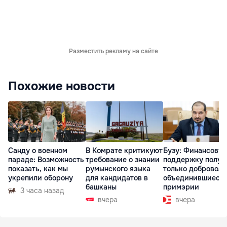
Разместить рекламу на сайте
Похожие новости
Санду о военном
В Комрате критикуют
Бузу: Финансову
параде: Возможность
требование о знании
поддержку получ
показать, как мы
румынского языка
только доброволь
укрепили оборону
для кандидатов в
объединившиеся
башканы
примэрии
3 часа назад
вчера
вчера