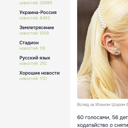
новостей:
34989
Украина-Россия
новостей:
8493
Землетрясение
новостей:
1009
Стадион
новостей:
119
Русский язык
новостей:
292
Хорошие новости
новостей:
1721
Вслед за Иланом Шором б
60 голосами, 56 деп
ходатайство о снят