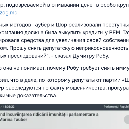
р, подозреваемой в отмывании денег в особо кру
zdg.md
ых методов Таубер и Шор реализовали преступны
компания должна была выкупить кредиты у BEM. Та
ировала средства для увеличения своей собственн
ом. Прошу снять депутатскую неприкосновенность
ых преследований", - сказал Думитру Робу.
о она не понимает, почему Робу требует снять имму
ил, что в деле, по которому депутаты от партии «
р расследуются по факту мошенничества, прокура
жимые доказательства.