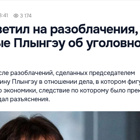
3:41
3 174
ветил на разоблачения,
е Плынгэу об уголовн
осле разоблачений, сделанных председателем
ину Плынгэу в отношении дела, в котором фи
 экономики, следствие по которому было пр
дал разъяснения.