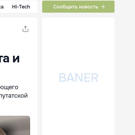
ка
Hi-Tech
Сообщить новость
та и
яющего
путатской