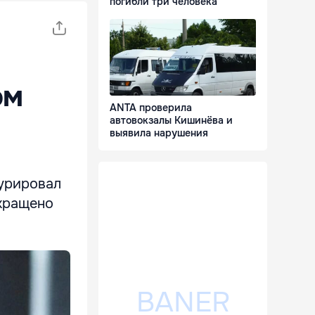
погибли три человека
ом
ANTA проверила
автовокзалы Кишинёва и
выявила нарушения
гурировал
екращено