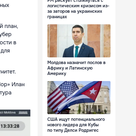
РМ рискует столкнуться с
пных
логистическим кризисом из-
за заторов на украинских
границах
й план,
убер
ости в
 для
Молдова назначит послов в
Африку и Латинскую
нитет.
Америку
Шор» Илан
тура
США ищут потенциального
нового лидера для Кубы
по типу Делси Родригес