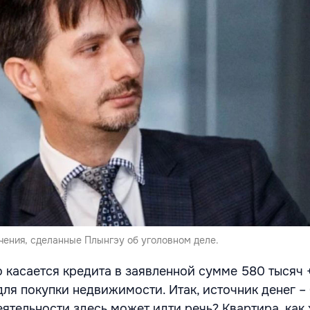
чения, сделанные Плынгэу об уголовном деле.
 касается кредита в заявленной сумме 580 тысяч +
ля покупки недвижимости. Итак, источник денег – 
еятельности здесь может идти речь? Квартира, как