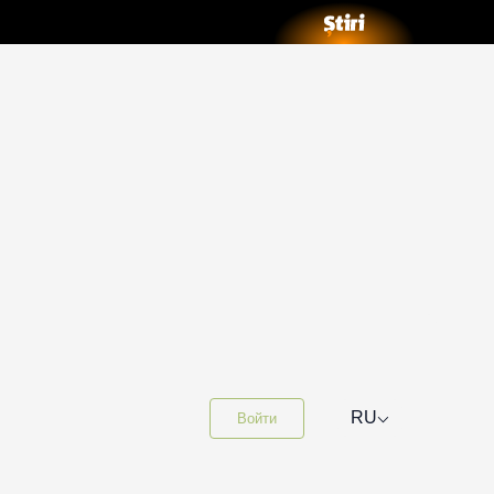
⌵
RU
Войти