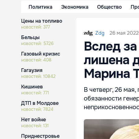
Политика
Экономика
Общество
Пр
Цены на топливо
новостей:
377
26 мая 2022,
Zdg
Бельцы
Вслед з
новостей:
5726
Газовый кризис
лишена д
новостей:
408
Марина 
Гагаузия
новостей:
10842
Кишинев
В четверг, 26 мая
новостей:
771
обязанности гене
ДТП в Молдове
неприкосновенност
новостей:
7824
Нет войне
новостей:
131
Приднестровье