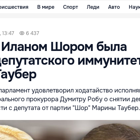
оисшествия
В мире
Спорт
Леди
Авто
Нау
 13:47
6 437
а Иланом Шором была
епутатского иммуните
Таубер
, парламент удовлетворил ходатайство исполн
рального прокурора Думитру Робу о снятии де
и с депутата от партии "Шор" Марины Таубер.