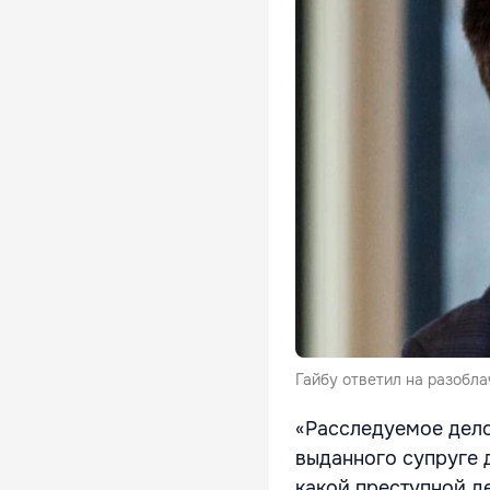
Гайбу ответил на разобла
«Расследуемое дело
выданного супруге д
какой преступной д