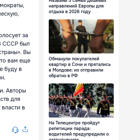
Названы 5 самых дешевых
емократы,
направлений Европы для
отдыха в 2026 году
ческую,
олосует за
 В СССР был
страны». Вы
Обманули покупателей
Что вам еще
квартир в Сочи и прятались
е буду в
в Молдове: их отправили
обратно в РФ
ин.
и. Авторы
ств для
 власти в
На Телецентре пройдут
репетиции парада:
водителей предупредили о
затруднениях