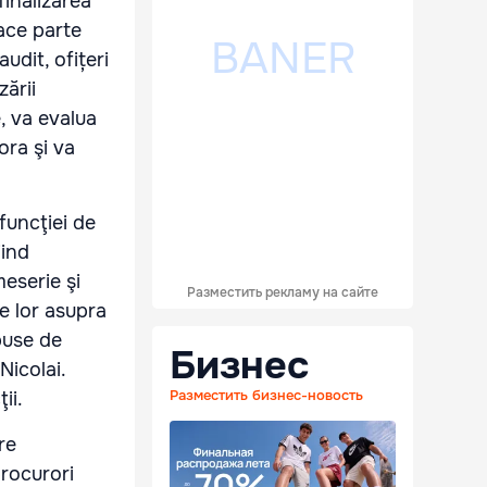
finalizarea
ace parte
 audit, ofi
ț
eri
zării
, va evalua
ora şi va
funcţiei de
iind
meserie şi
Разместить рекламу на сайте
le lor asupra
 puse de
Бизнес
Nicolai.
Разместить бизнес-новость
ii.
re
procurori