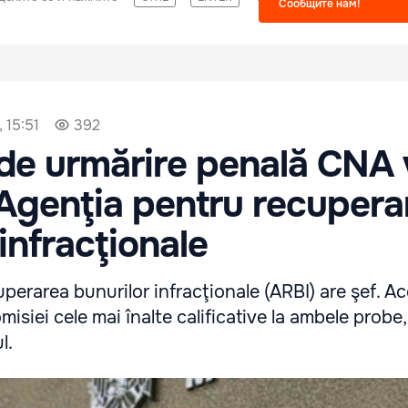
Сообщите нам!
 15:51
392
 de urmărire penală CNA
Agenţia pentru recupera
infracţionale
perarea bunurilor infracţionale (ARBI) are şef. Ac
misiei cele mai înalte calificative la ambele probe,
l.