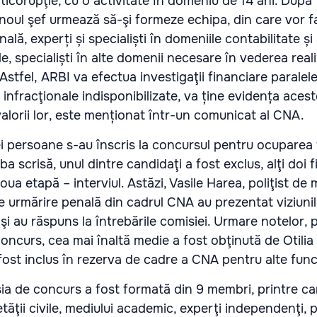
ticorupţie, cu o activitate în domeniu de 14 ani. După 
 noul şef urmează să-şi formeze echipa, din care vor f
nală, exper
ț
i
ș
i speciali
ș
ti în domeniile contabilitate
ș
i
le, speciali
ș
ti în alte domenii necesare în vederea reali
. Astfel,
ARBI va efectua investigaţii financiare paralele
 infracţionale indisponibilizate, va
ț
ine eviden
ț
a acest
alorii lor, este menționat într-un comunicat al CNA.
trei persoane s-au înscris la concursul pentru ocuparea 
a scrisă, unul dintre candidaţi a fost exclus, alţi doi f
a etapă – interviul. Astăzi, Vasile Harea, poliţist de 
 de urmărire penală din cadrul CNA au prezentat viziuni
ii şi au răspuns la întrebările comisiei. Urmare notelor,
oncurs, cea mai înaltă medie a fost obţinută de Otilia 
fost inclus în rezerva de cadre a CNA pentru alte funcţ
a de concurs a fost formată din 9 membri, printre ca
tăţii civile, mediului academic, experţi independenţi, 