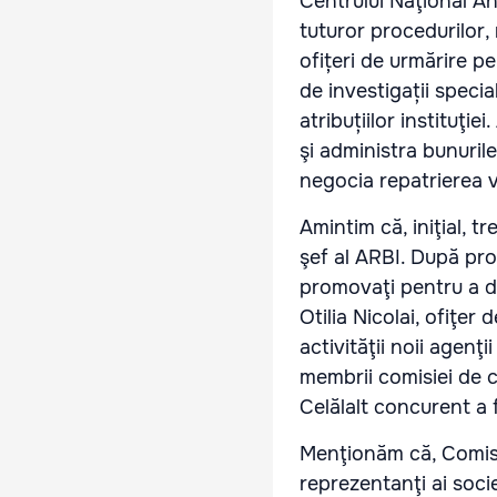
Centrului Naţional An
tuturor procedurilor,
ofi
ț
eri de urmărire pe
de investiga
ț
ii specia
atribu
ț
iilor instituţiei
şi administra bunurile
negocia repatrierea v
Amintim că, iniţial, 
şef al ARBI. După prob
promovaţi pentru a dou
Otilia Nicolai, ofiţer
activităţii noii agenţ
membrii comisiei de c
Celălalt concurent a 
Menţionăm că, Comisi
reprezentanţi ai socie