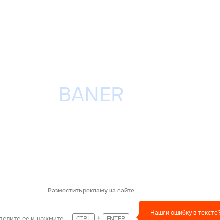
Разместить рекламу на сайте
Нашли ошибку в тексте
+
делите ее и нажмите
CTRL
ENTER