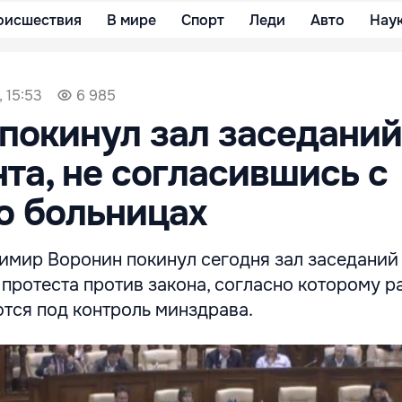
оисшествия
В мире
Спорт
Леди
Авто
Нау
, 15:53
6 985
покинул зал заседаний
та, не согласившись с
о больницах
мир Воронин покинул сегодня зал заседаний
 протеста против закона, согласно которому 
тся под контроль минздрава.