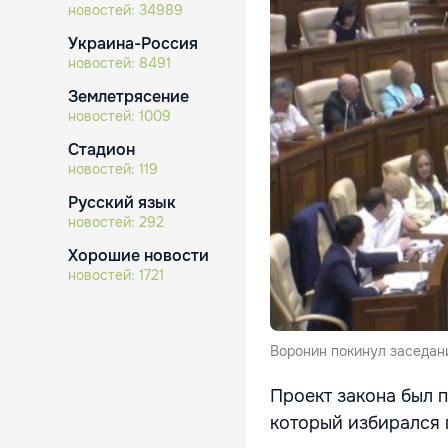
новостей:
34989
Украина-Россия
новостей:
8491
Землетрясение
новостей:
1009
Стадион
новостей:
119
Русский язык
новостей:
292
Хорошие новости
новостей:
1721
Воронин покинул заседани
Проект закона был
который избирался 