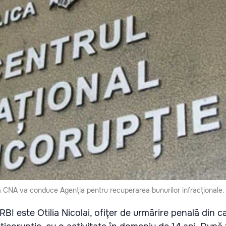
ă CNA va conduce Agenţia pentru recuperarea bunurilor infracţionale.
BI este Otilia Nicolai, ofiţer de urmărire penală din c