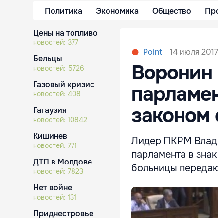
Политика
Экономика
Общество
Пр
Цены на топливо
новостей:
377
14 июля 2017
Point
Бельцы
Воронин 
новостей:
5726
Газовый кризис
парламен
новостей:
408
законом 
Гагаузия
новостей:
10842
Кишинев
Лидер ПКРМ Влади
новостей:
771
парламента в знак
ДТП в Молдове
больницы передаю
новостей:
7823
Нет войне
новостей:
131
Приднестровье