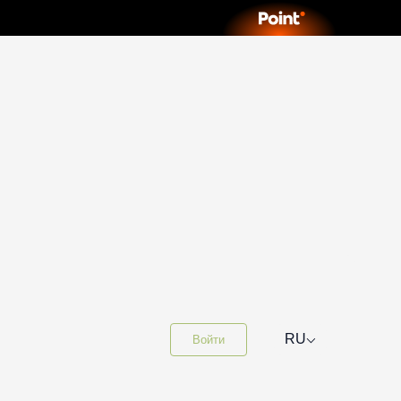
⌵
RU
Войти