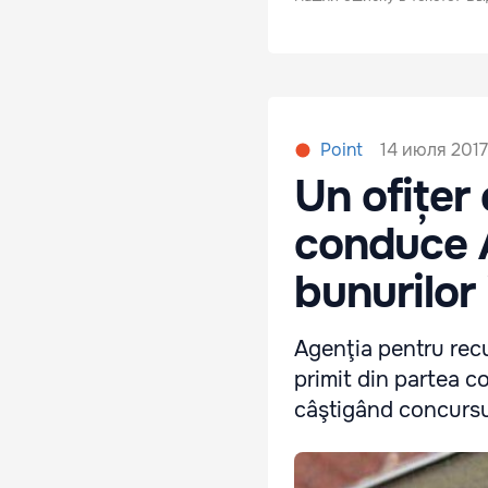
14 июля 2017,
Point
Un ofițer
conduce 
bunurilor 
Agenţia pentru recu
primit din partea co
câştigând concursu