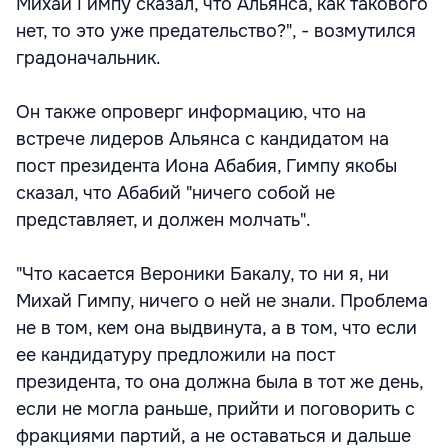
Михай Гимпу сказал, что Альянса, как такового
нет, то это уже предательство?", - возмутился
градоначальник.
Он также опроверг информацию, что на
встрече лидеров Альянса с кандидатом на
пост президента Иона Абабия, Гимпу якобы
сказал, что Абабий "ничего собой не
представляет, и должен молчать".
"Что касается Вероники Бакалу, то ни я, ни
Михай Гимпу, ничего о ней не знали. Проблема
не в том, кем она выдвинута, а в том, что если
ее кандидатуру предложили на пост
президента, то она должна была в тот же день,
если не могла раньше, прийти и поговорить с
фракциями партий, а не оставаться и дальше