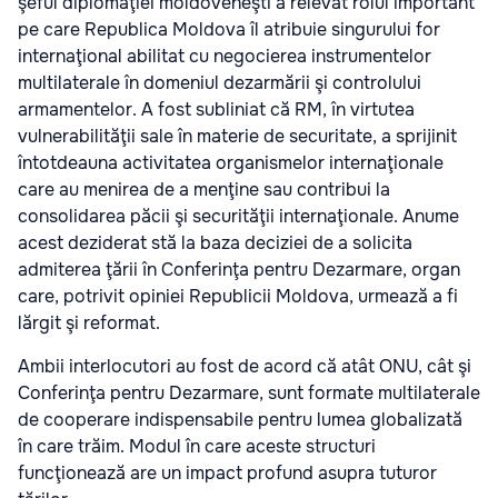
şeful diplomaţiei moldoveneşti a relevat rolul important
pe care Republica Moldova îl atribuie singurului for
internaţional abilitat cu negocierea instrumentelor
multilaterale în domeniul dezarmării şi controlului
armamentelor. A fost subliniat că RM, în virtutea
vulnerabilităţii sale în materie de securitate, a sprijinit
întotdeauna activitatea organismelor internaţionale
care au menirea de a menţine sau contribui la
consolidarea păcii şi securităţii internaţionale. Anume
acest deziderat stă la baza deciziei de a solicita
admiterea ţării în Conferinţa pentru Dezarmare, organ
care, potrivit opiniei Republicii Moldova, urmează a fi
lărgit şi reformat.
Ambii interlocutori au fost de acord că atât ONU, cât şi
Conferinţa pentru Dezarmare, sunt formate multilaterale
de cooperare indispensabile pentru lumea globalizată
în care trăim. Modul în care aceste structuri
funcţionează are un impact profund asupra tuturor