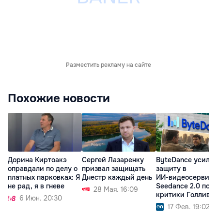
Разместить рекламу на сайте
Похожие новости
Дорина Киртоакэ
Сергей Лазаренку
ByteDance усили
оправдали по делу о
призвал защищать
защиту в
платных парковках: Я
Днестр каждый день
ИИ‑видеосервисе
не рад, я в гневе
Seedance 2.0 пос
28 Мая. 16:09
критики Голливу
6 Июн. 20:30
17 Фев. 19:02