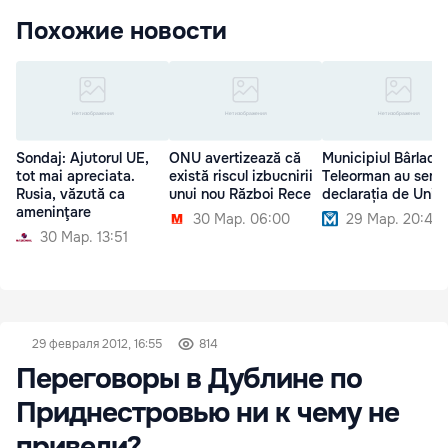
Похожие новости
Sondaj: Ajutorul UE,
ONU avertizează că
Municipiul Bârlad ș
tot mai apreciata.
există riscul izbucnirii
Teleorman au semn
Rusia, văzută ca
unui nou Război Rece
declarația de Unire
ameninţare
30 Мар. 06:00
29 Мар. 20:40
30 Мар. 13:51
29 февраля 2012, 16:55
814
Переговоры в Дублине по
Приднестровью ни к чему не
привели?