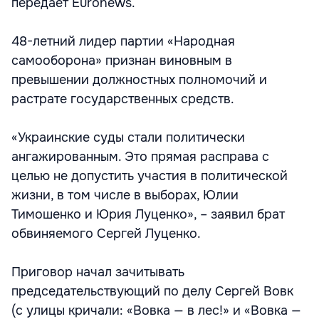
передает Euronews.
48-летний лидер партии «Народная
самооборона» признан виновным в
превышении должностных полномочий и
растрате государственных средств.
«Украинские суды стали политически
ангажированным. Это прямая расправа с
целью не допустить участия в политической
жизни, в том числе в выборах, Юлии
Тимошенко и Юрия Луценко», – заявил брат
обвиняемого Сергей Луценко.
Приговор начал зачитывать
председательствующий по делу Сергей Вовк
(с улицы кричали: «Вовка — в лес!» и «Вовка —