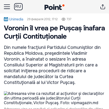
RU
Unimedia
29 февраля 2012, 17:12
737
Voronin îl vrea pe Pușcaș înafara
Curții Contituționale
Din numele fracţiunii Partidului Comuniştilor din
Republica Moldova, preşedintele Vladimir
Voronin, a înainatat o sesizare în adresa
Consiliului Superior al Magistraturii prin care a
solicitat iniţierea procedurii de ridicare a
mandatului de judecător la Curtea
Constituţională al lui Victor Puşcaş.