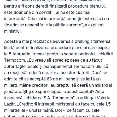
pentru a fi considerată finalizată procedura planului,
este doar una din condiții. Și nu este cea mai
importantă. Cea mai importantă condiție este ca să nu
fie admise neachitările la plățile curente”, a explicat
ministrul.
Acesta a mai precizat că Guvernul a prelungit termenul
limită pentru finalizarea procedurii planului care expira
la 5 februarie, tocmai pentru a scoate pericolul lichidării
Termocom. „Eu vreau să apreciez ceea ce au făcut
autoritățile locale și managementul Termocom-ului că
au reușit să reducă o parte a acestor datorii. Dacă se
admite că se acceptă 63 de milioane și se iartă un
miliard, mâine creditorii au dreptul să ceară un miliard și
jumătate. Știți ce spune legea la acest capitol? Asta
înseamnă lichidarea S.A. Termocom”, a adăugat Valeriu
Lazăr. „Creditorii întreabă ministerul cu face cu cele 1,5
miliarde lei - unul la mână. Doi - ce facem cu cele
câteva sute de milioane lei care le datorează Primăria