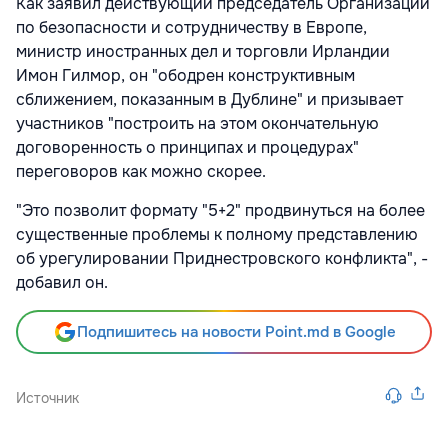
Как заявил действующий председатель Организации
по безопасности и сотрудничеству в Европе,
министр иностранных дел и торговли Ирландии
Имон Гилмор, он "ободрен конструктивным
сближением, показанным в Дублине" и призывает
участников "построить на этом окончательную
договоренность о принципах и процедурах"
переговоров как можно скорее.
"Это позволит формату "5+2" продвинуться на более
существенные проблемы к полному представлению
об урегулировании Приднестровского конфликта", -
добавил он.
Подпишитесь на новости Point.md в Google
Источник