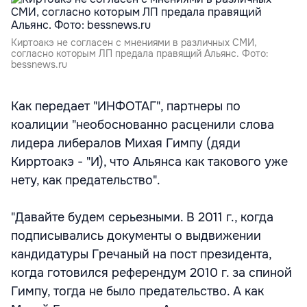
Киртоакэ не согласен с мнениями в различных СМИ,
согласно которым ЛП предала правящий Альянс. Фото:
bessnews.ru
Как передает "ИНФОТАГ", партнеры по
коалиции "необоснованно расценили слова
лидера либералов Михая Гимпу (дяди
Кирртоакэ - "И), что Альянса как такового уже
нету, как предательство".
"Давайте будем серьезными. В 2011 г., когда
подписывались документы о выдвижении
кандидатуры Гречаный на пост президента,
когда готовился референдум 2010 г. за спиной
Гимпу, тогда не было предательство. А как