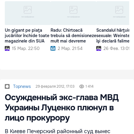
Un gigant pe piaţa
Radu: Chirtoacă
Scandalul hărţuirii
jucăriilor închide toate
trebuia să demisioneze
sexuale: Weinstein
magazinele din SUA
mult mai devreme
îşi declară faliment
15 Мар. 22:50
2 Мар. 21:54
26 Фев. 13:01
Topnews
29 февраля 2012, 17:03
1 414
Осужденный экс-глава МВД
Украины Луценко плюнул в
лицо прокурору
В Киеве Печерский районный суд вынес