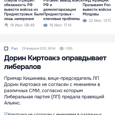
Озеров отрицает
Роговей: Вывод войск
МИД Франции:
обязанность РФ
РФ и
Призываем Росс
вывести войска из
демилитаризация
вывести войска и
Приднестровья: Были
Приднестровья -
Молдовы
лишь намерения
ключевые проблемы
22 Июл. 13:10
19 Июл. 08:49
18 Июл. 17:14
Pan
29 февраля 2012, 16:54
1 093
Дорин Киртоакэ оправдывает
либералов
Примар Кишинева, вице-председатель ЛП
Дорин Киртоакэ не согласен с мнениями в
различных СМИ, согласно которым
Либеральная партия (ЛП) предала правящий
Альянс.