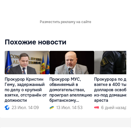
Разместить рекламу на сайте
Похожие новости
Прокурор Кристин
Прокурор МУС,
Прокурора по дел
Гему, задержанный
обвиняемый в
взятке в 400 тыс
по делу о крупной
домогательствах,
долларов освобо
взятке, отстранён от
проиграл апелляцию
из-под домашнег
должности
британскому
ареста
регулятору
23 Июл. 14:09
13 Июл. 14:53
6 дней назад