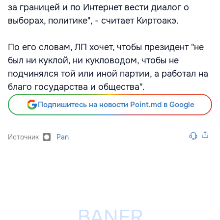
за границей и по Интернет вести диалог о
выборах, политике", - считает Киртоакэ.
По его словам, ЛП хочет, чтобы президент "не
был ни куклой, ни кукловодом, чтобы не
подчинялся той или иной партии, а работал на
благо государства и общества".
Подпишитесь на новости Point.md в Google
Источник
Pan