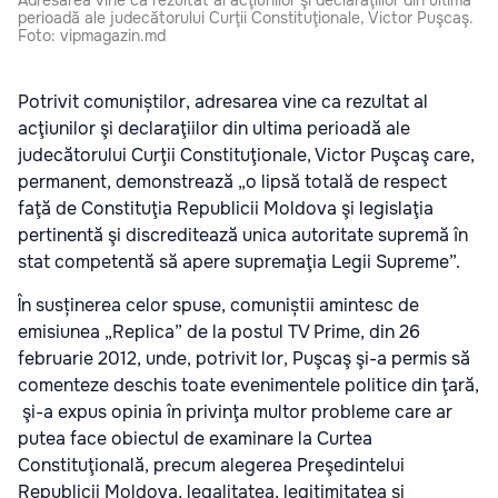
Adresarea vine ca rezultat al acţiunilor şi declaraţiilor din ultima
perioadă ale judecătorului Curţii Constituţionale, Victor Puşcaş.
Foto: vipmagazin.md
Potrivit comuniștilor, adresarea vine ca rezultat al
acţiunilor şi declaraţiilor din ultima perioadă ale
judecătorului Curţii Constituţionale, Victor Puşcaş care,
permanent, demonstrează „o lipsă totală de respect
faţă de Constituţia Republicii Moldova şi legislaţia
pertinentă şi discreditează unica autoritate supremă în
stat competentă să apere supremaţia Legii Supreme”.
În susținerea celor spuse, comuniștii amintesc de
emisiunea „Replica” de la postul TV Prime, din 26
februarie 2012, unde, potrivit lor, Puşcaş şi-a permis să
comenteze deschis toate evenimentele politice din ţară,
şi-a expus opinia în privinţa multor probleme care ar
putea face obiectul de examinare la Curtea
Constituţională, precum alegerea Preşedintelui
Republicii Moldova, legalitatea, legitimitatea şi