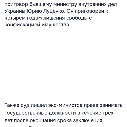
приговор бывшему министру внутренних дел
Украины Юрию Луценко. Он приговорен к
четырем годам лишения свободы с
конфискацией имущества.
Также суд лишил экс-министра права занимать
государственные должности в течение трех
лет после окончания срока заключения,