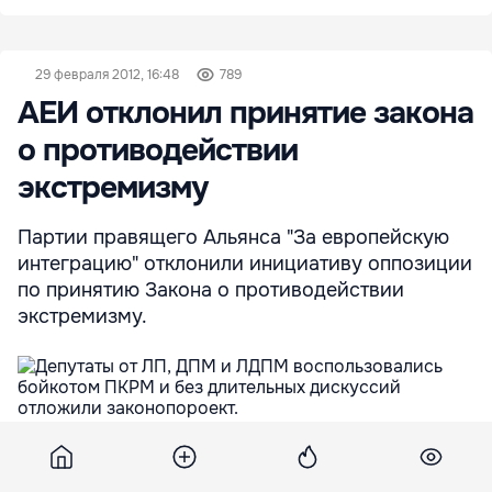
29 февраля 2012, 16:48
789
АЕИ отклонил принятие закона
о противодействии
экстремизму
Партии правящего Альянса "За европейскую
интеграцию" отклонили инициативу оппозиции
по принятию Закона о противодействии
экстремизму.
Депутаты от ЛП, ДПМ и ЛДПМ воспользовались бойкотом
ПКРМ и без длительных дискуссий отложили законопороект.