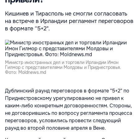
Кишинев и Тирасполь не смогли согласовать
на встрече в Ирландии регламент переговоров
в формате ''5+2".
Министр иностранных дел и торговли Ирландии Имон
Гилмор с представителями Молдовы и Приднестровья.
Фото: Moldnews.md
Дублинский раунд переговоров в формате "5+2" по
Приднестровскому урегулированию не привел к
каким-либо конкретным договоренностям. Стороны,
не договорившись по вопросу регламента процесса
переговоров, условились провести следующий
раунд во второй половине апреля в Вене.