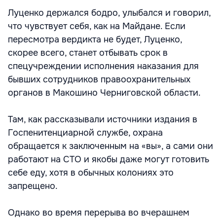
Луценко держался бодро, улыбался и говорил,
что чувствует себя, как на Майдане. Если
пересмотра вердикта не будет, Луценко,
скорее всего, станет отбывать срок в
спецучреждении исполнения наказания для
бывших сотрудников правоохранительных
органов в Макошино Черниговской области.
Там, как рассказывали источники издания в
Госпенитенциарной службе, охрана
обращается к заключенным на «вы», а сами они
работают на СТО и якобы даже могут готовить
себе еду, хотя в обычных колониях это
запрещено.
Однако во время перерыва во вчерашнем