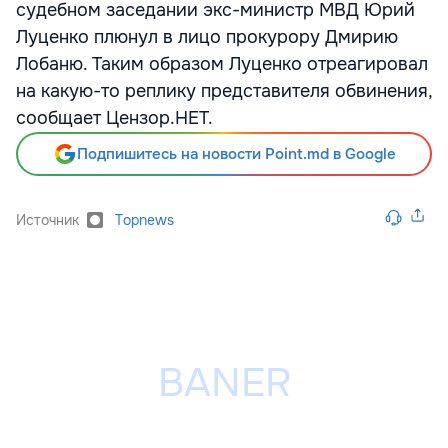
судебном заседании экс-министр МВД Юрий
Луценко плюнул в лицо прокурору Дмирию
Лобаню. Таким образом Луценко отреагировал
на какую-то реплику представителя обвинения,
сообщает Цензор.НЕТ.
Подпишитесь на новости Point.md в Google
Источник
Topnews