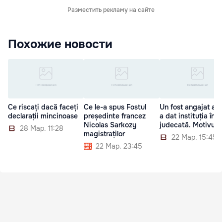
Разместить рекламу на сайте
Похожие новости
Ce riscați dacă faceți
Ce le-a spus Fostul
Un fost angajat al 
declarații mincinoase
președinte francez
a dat instituția în
Nicolas Sarkozy
judecată. Motivul
28 Мар. 11:28
magistraților
22 Мар. 15:45
22 Мар. 23:45