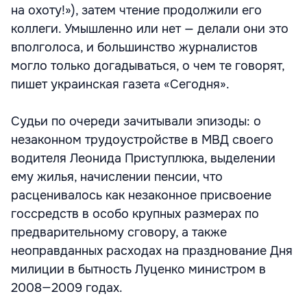
на охоту!»), затем чтение продолжили его
коллеги. Умышленно или нет — делали они это
вполголоса, и большинство журналистов
могло только догадываться, о чем те говорят,
пишет украинская газета «Сегодня».
Судьи по очереди зачитывали эпизоды: о
незаконном трудоустройстве в МВД своего
водителя Леонида Приступлюка, выделении
ему жилья, начислении пенсии, что
расценивалось как незаконное присвоение
госсредств в особо крупных размерах по
предварительному сговору, а также
неоправданных расходах на празднование Дня
милиции в бытность Луценко министром в
2008—2009 годах.