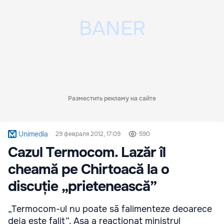
Разместить рекламу на сайте
Unimedia
29 февраля 2012, 17:09
590
Cazul Termocom. Lazăr îl
cheamă pe Chirtoacă la o
discuție „prietenească”
„Termocom-ul nu poate să falimenteze deoarece
deja este falit”. Așa a reacționat ministrul