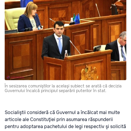
În sesizarea comuniştilor la acelaşi subiect se arată că decizia
Guvernului încalcă principiul separării puterilor în stat.
Socialiştii consideră că Guvernul a încălcat mai multe
articole ale Constituţiei prin asumarea răspunderii
pentru adoptarea pachetului de legi respectiv şi solicită