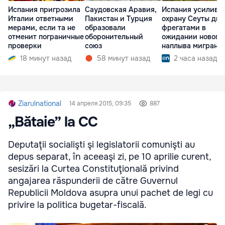
Испания пригрозила
Саудовская Аравия,
Испания усилива
Италии ответными
Пакистан и Турция
охрану Сеуты дв
мерами, если та не
образовали
фрегатами в
отменит пограничные
оборонительный
ожидании нового
проверки
союз
наплыва мигрант
18 минут назад
58 минут назад
2 часа назад
Ziarulnational
14 апреля 2015, 09:35
887
„Bătaie” la CC
Deputaţii socialişti şi legislatorii comunişti au
depus separat, în aceeaşi zi, pe 10 aprilie curent,
sesizări la Curtea Constituţională privind
angajarea răspunderii de către Guvernul
Republicii Moldova asupra unui pachet de legi cu
privire la politica bugetar-fiscală.