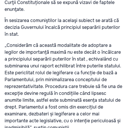
Curţii Constituționale să se expună vizavi de faptele
enunţate.
În sesizarea comuniştilor la acelaşi subiect se arată că
decizia Guvernului încalcă principiul separării puterilor
în stat.
„Considerăm că această modalitate de adoptare a
legilor de importanță maximă nu este decât o încălcare
a principiului separării puterilor în stat , echivalând cu
subminarea unui raport echilibrat între puterile statului.
Este periclitat rolul de legiferare ca funcție de bază a
Parlamentului, prin minimalizarea conceptului de
reprezentativitate. Procedura care trebuie să fie una de
excepție devine regulă în condițiile când lipsesc
anumite limite, astfel este subminată esența statului de
drept. Parlamentul a fost omis din exercițiul de
examinare, dezbateri și legiferare a celor mai
importante acte legislative, cu o intenție periculoasă și
inadmisibilă”, susţin comuniştii.