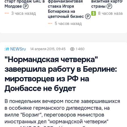
старт продаж GAC в
франчайзинговая
визитная карточк
Молдове Ⓟ
ставка Игоря
страны Ⓟ
Ботнарюка на
3 часа назад
8 часов назад
цветочный бизнес Ⓟ
5 часов назад
NEWSru
14 апреля 2015, 09:45
1 460
"Нормандская четверка"
завершила работу в Берлине:
миротворцев из РФ на
Донбассе не будет
В понедельник вечером после завершившихся
в особняке германского дипведомства, на
вилле "Борзиг", переговоров министров
иностранных дел "нормандской четверки"