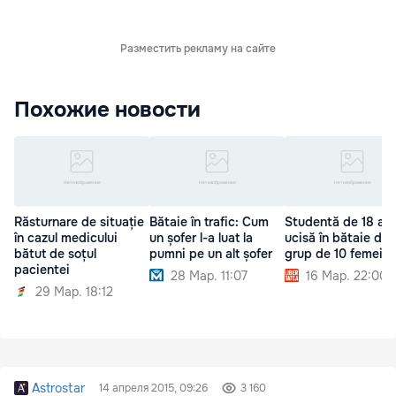
Разместить рекламу на сайте
Похожие новости
Răsturnare de situație
Bătaie în trafic: Cum
Studentă de 18 ani
în cazul medicului
un șofer l-a luat la
ucisă în bătaie de 
bătut de soțul
pumni pe un alt șofer
grup de 10 femei
pacientei
28 Мар. 11:07
16 Мар. 22:00
29 Мар. 18:12
Astrostar
14 апреля 2015, 09:26
3 160