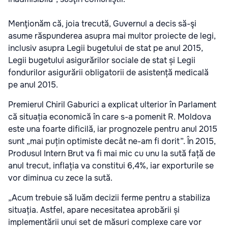
Menţionăm că, joia trecută, Guvernul a decis să-şi
asume răspunderea asupra mai multor proiecte de legi,
inclusiv asupra Legii bugetului de stat pe anul 2015,
Legii bugetului asigurărilor sociale de stat și Legii
fondurilor asigurării obligatorii de asistență medicală
pe anul 2015.
Premierul Chiril Gaburici a explicat ulterior în Parlament
că situația economică în care s-a pomenit R. Moldova
este una foarte dificilă, iar prognozele pentru anul 2015
sunt „mai puțin optimiste decât ne-am fi dorit”. În 2015,
Produsul Intern Brut va fi mai mic cu unu la sută față de
anul trecut, inflația va constitui 6,4%, iar exporturile se
vor diminua cu zece la sută.
„Acum trebuie să luăm decizii ferme pentru a stabiliza
situația. Astfel, apare necesitatea aprobării și
implementării unui set de măsuri complexe care vor